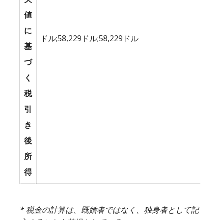
値
に
ドル;58,229ドル;58,229ドル
基
づ
く
税
引
き
後
所
得
* 税金の計算は、既婚者ではなく、独身者として記