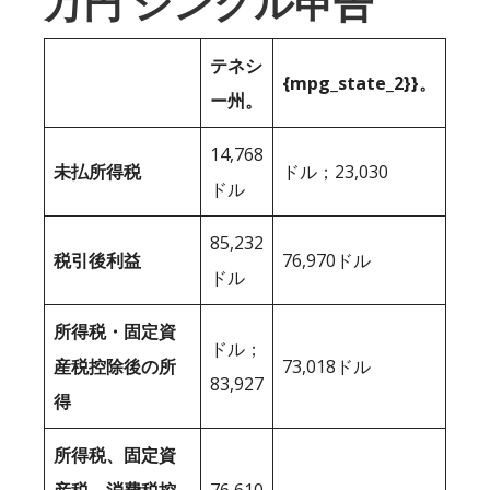
万円 シングル申告
テネシ
{mpg_state_2}}。
ー州。
14,768
未払所得税
ドル；23,030
ドル
85,232
税引後利益
76,970ドル
ドル
所得税・固定資
ドル；
産税控除後の所
73,018ドル
83,927
得
所得税、固定資