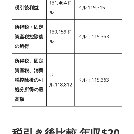
131,464ド
税引後利益
ドル;119,315
ル
所得税・固定
130,159ド
資産税控除後
ドル；115,363
ル
の所得
所得税、固定
資産税、消費
ド
税控除後の可
ドル；115,363
ル;118,812
処分所得の最
高額
税引き後比較 年収$20