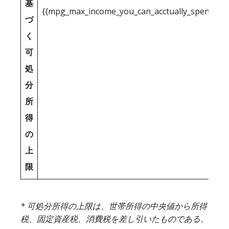
基
{{mpg_max_income_you_can_acctually_spend_inc
づ
く
可
処
分
所
得
の
上
限
* 可処分所得の上限は、世帯所得の中央値から所得
税、固定資産税、消費税を差し引いたものである。