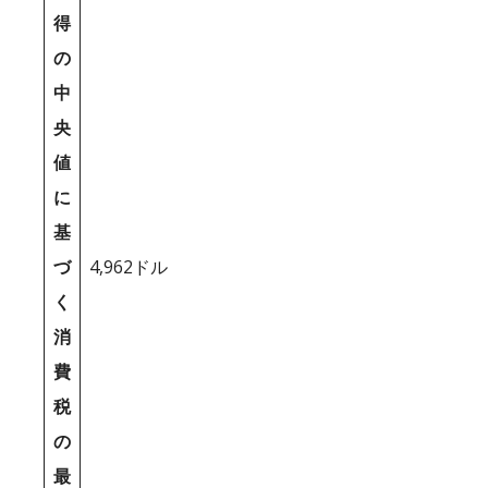
得
の
中
央
値
に
基
づ
4,962ドル
く
消
費
税
の
最