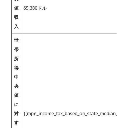
値
65,380ドル
収
入
世
帯
所
得
中
央
値
に
対
{{mpg_income_tax_based_on_state_median_inco
す