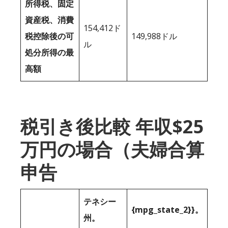
所得税、固定
資産税、消費
154,412ド
税控除後の可
149,988ドル
ル
処分所得の最
高額
税引き後比較 年収$25
万円の場合（夫婦合算
申告
テネシー
{mpg_state_2}}。
州。