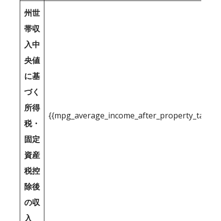
州世
帯収
入中
央値
に基
づく
所得
{{mpg_average_income_after_property_tax_1
税・
固定
資産
税控
除後
の収
入