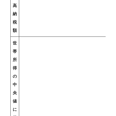
高
納
税
額
世
帯
所
得
の
中
央
値
に