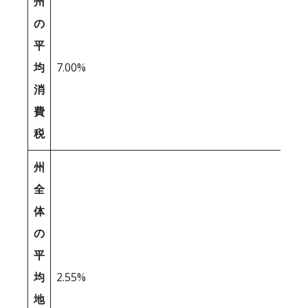
州
の
平
均
7.00%
消
費
税
州
全
体
の
平
均
2.55%
地