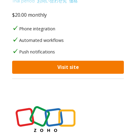
Trial period
お問い合わせ先
価格
$20.00 monthly
Phone integration
Automated workflows
Push notifications
Visit site