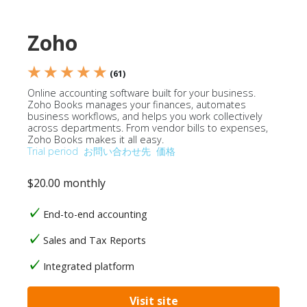
Zoho
★ ★ ★ ★ ★
(61)
Online accounting software built for your business.
Zoho Books manages your finances, automates
business workflows, and helps you work collectively
across departments. From vendor bills to expenses,
Zoho Books makes it all easy.
Trial period
お問い合わせ先
価格
$20.00 monthly
End-to-end accounting
Sales and Tax Reports
Integrated platform
Visit site