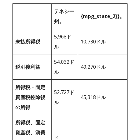
テネシー
{mpg_state_2}}。
州。
5,968ド
未払所得税
10,730ドル
ル
54,032ド
税引後利益
49,270ドル
ル
所得税・固定
52,727ド
資産税控除後
45,318ドル
ル
の所得
所得税、固定
資産税、消費
ド