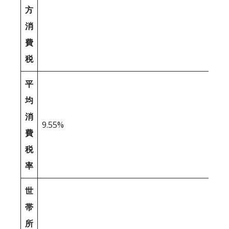
方
消
費
税
平
均
消
9.55%
費
税
率
世
帯
所