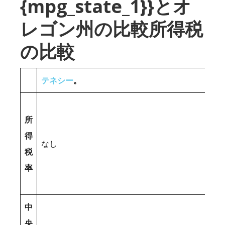
{mpg_state_1}}とオ
レゴン州の比較所得税
の比較
テネシー
。
所
得
なし
税
率
中
央