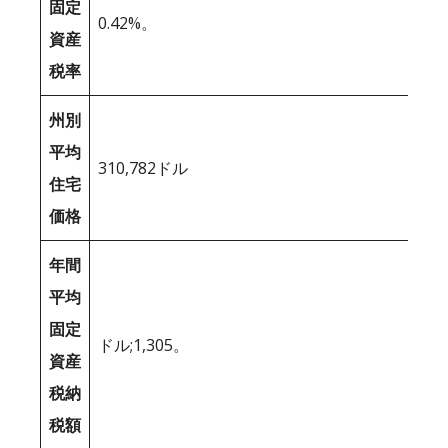
固定
0.42%。
資産
税率
州別
平均
310,782ドル
住宅
価格
年間
平均
固定
ドル;1,305。
資産
税納
税額