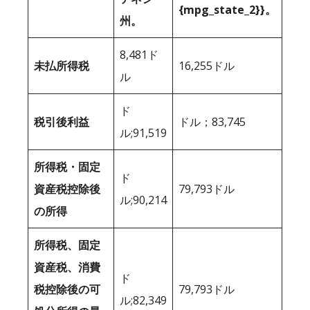
{mpg_state_2}}。
州。
8,481ド
未払所得税
16,255ドル
ル
ド
税引後利益
ドル；83,745
ル;91,519
所得税・固定
ド
資産税控除後
79,793ドル
ル;90,214
の所得
所得税、固定
資産税、消費
ド
税控除後の可
79,793ドル
ル;82,349