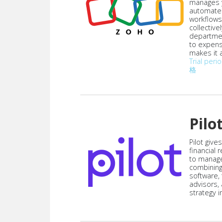
manages y
automate
workflows
collective
departmen
to expen
makes it a
Trial peri
格
Pilo
Pilot give
financial
to manag
combining
software,
advisors,
strategy i