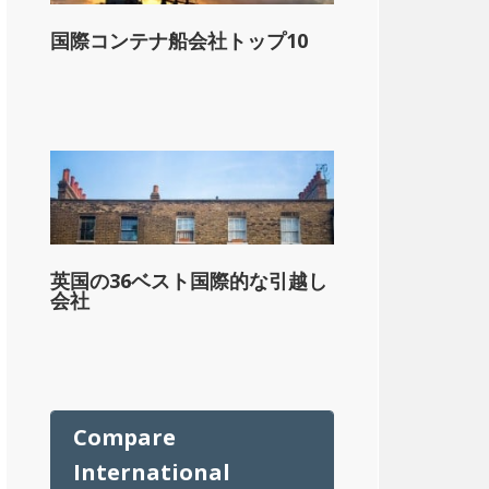
ル
国際コンテナ船会社トップ10
英国の36ベスト国際的な引越し
会社