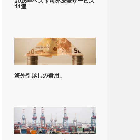
2026年ベスト海外送金サービス
11選
海外引越しの費用。
on_state_median_single_2}}。