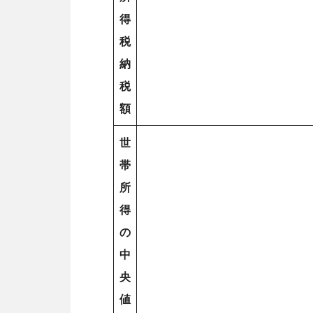
得
税
納
税
額
世
帯
所
得
の
中
央
値