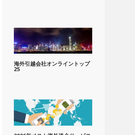
lar;15,000
海外引越会社オンライントップ
1-&dollar;30,000
25
以上