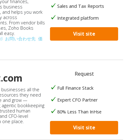
our finances,
Sales and Tax Reports
s business
, and helps you work
ly across
Integrated platform
ts. From vendor bills
ses, Zoho Books
ll easy.
Visit site
od
お問い合わせ先
価
Request
t.com
Full Finance Stack
s businesses all the
 resources they need
Expert CFO Partner
e and grow —
 agentic bookkeeping
 trusted human
80% Less Than InHse
 and CFO-level
n one place.
Visit site