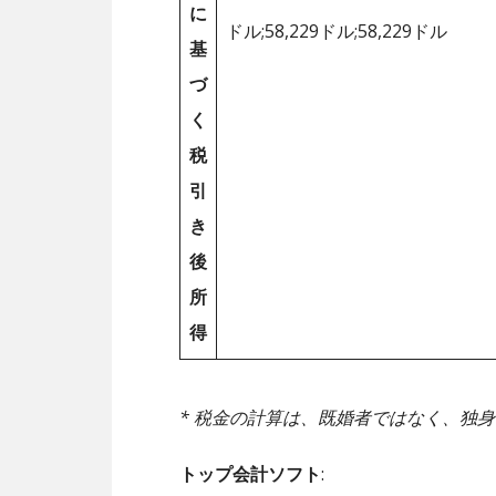
に
ドル;58,229ドル;58,229ドル
基
づ
く
税
引
き
後
所
得
* 税金の計算は、既婚者ではなく、独
トップ会計ソフト
: