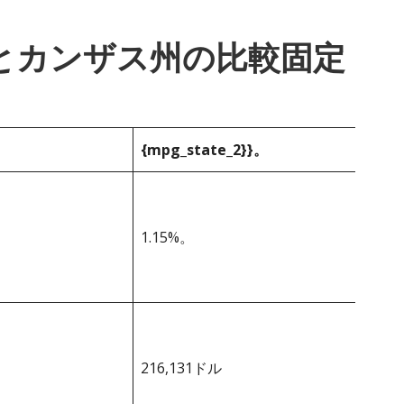
_1}}とカンザス州の比較固定
{mpg_state_2}}。
1.15%。
216,131ドル