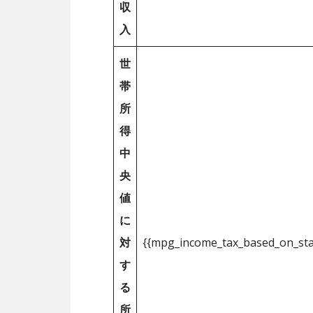
収
入
世
帯
所
得
中
央
値
に
対
{{mpg_income_tax_based_on_st
す
る
所