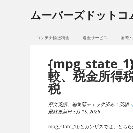
ムーバーズドットコ
コンテナ輸送料金
送金サービス
国際ム
{mpg_stat
較、税金所得
税
原文英語、編集部チェック済み：英語
最終更新日
5月 15, 2026
mpg_state_1}}とカンザスでは、