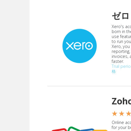
ゼロ
Xero's ac
born in th
use featu
to run yo
Xero, you
reporting
invoices,
faster.
Trial peri
格
Zoh
★ ★ 
Online acc
for your 