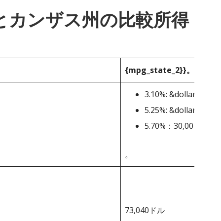
_1}}とカンザス州の比較所得
{mpg_state_2}}。
3.10%: &dollar;0-&dol
5.25%: &dollar;15,00
5.70%：30,001ドル
。
73,040ドル