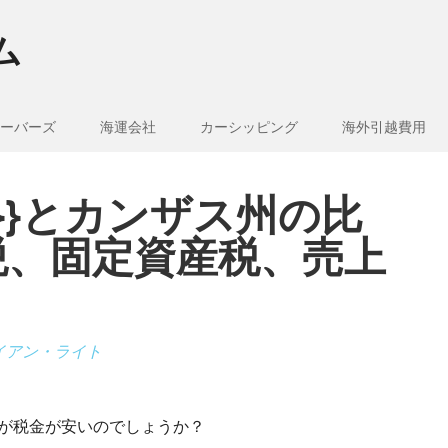
ム
ーバーズ
海運会社
カーシッピング
海外引越費用
e_1}}とカンザス州の比
税、固定資産税、売上
イアン・ライト
どちらが税金が安いのでしょうか？