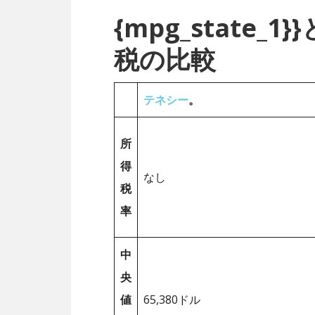
{mpg_state
税の比較
テネシー
。
所
得
なし
税
率
中
央
値
65,380ドル