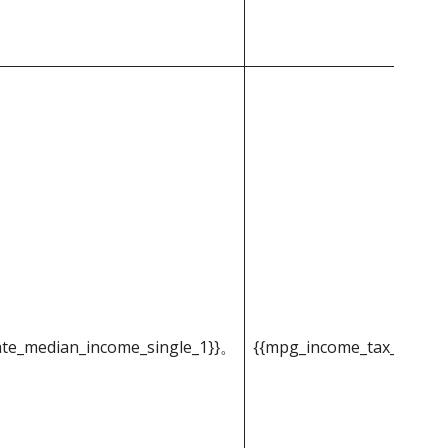
ate_median_income_single_1}}。
{{mpg_income_tax_based_