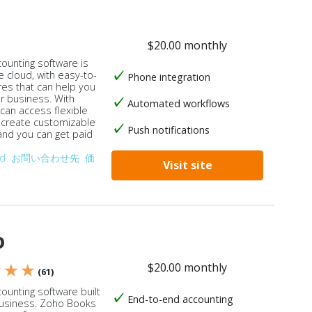
$20.00 monthly
counting software is
e cloud, with easy-to-
Phone integration
res that can help you
ur business. With
Automated workflows
 can access flexible
, create customizable
Push notifications
 and you can get paid
od
お問い合わせ先
価
Visit site
o
$20.00 monthly
★ ★ ★
(61)
ounting software built
End-to-end accounting
business. Zoho Books