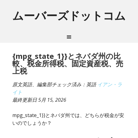
ムーバーズドットコム
{mpg_state_1}}とネバダ州の比
較、税金所得税、固定資産税、売
上税
原文英語、編集部チェック済み：英語
イアン・ラ
イト
最終更新日
5月 15, 2026
mpg_state_1}}とネバダ州では、どちらが税金が安
いのでしょうか？