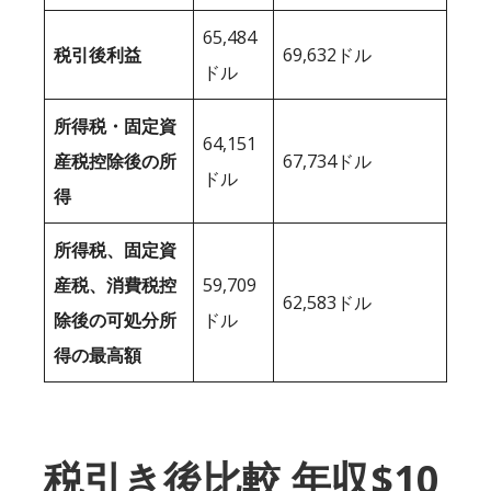
65,484
税引後利益
69,632ドル
ドル
所得税・固定資
64,151
産税控除後の所
67,734ドル
ドル
得
所得税、固定資
産税、消費税控
59,709
62,583ドル
除後の可処分所
ドル
得の最高額
税引き後比較 年収$10