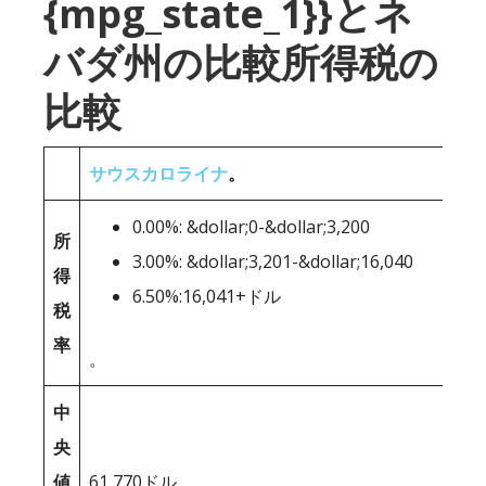
{mpg_state_1}}とネ
バダ州の比較所得税の
比較
サウスカロライナ
。
0.00%: &dollar;0-&dollar;3,200
所
3.00%: &dollar;3,201-&dollar;16,040
得
6.50%:16,041+ドル
税
率
。
中
央
値
61,770ドル