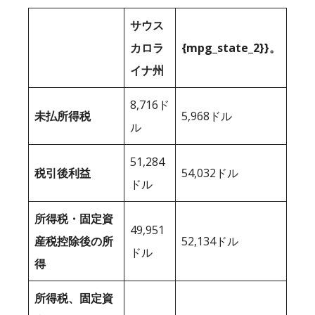
サウス
カロラ
{mpg_state_2}}。
イナ州
8,716ド
未払所得税
5,968ドル
ル
51,284
税引後利益
54,032ドル
ドル
所得税・固定資
49,951
産税控除後の所
52,134ドル
ドル
得
所得税、固定資