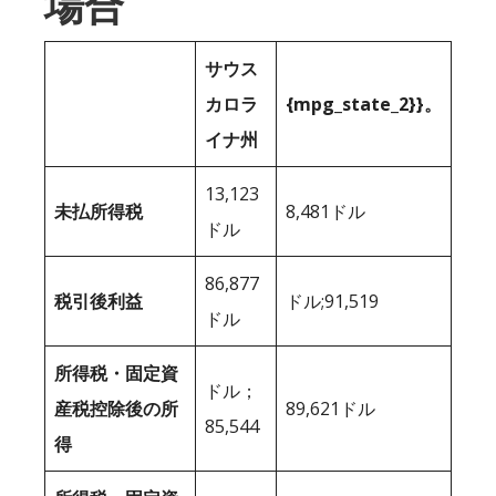
場合
サウス
カロラ
{mpg_state_2}}。
イナ州
13,123
未払所得税
8,481ドル
ドル
86,877
税引後利益
ドル;91,519
ドル
所得税・固定資
ドル；
産税控除後の所
89,621ドル
85,544
得