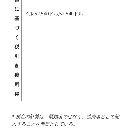
に
ドル;52,540ドル;52,540ドル
基
づ
く
税
引
き
後
所
得
* 税金の計算は、既婚者ではなく、独身者として記
入することを前提としている。