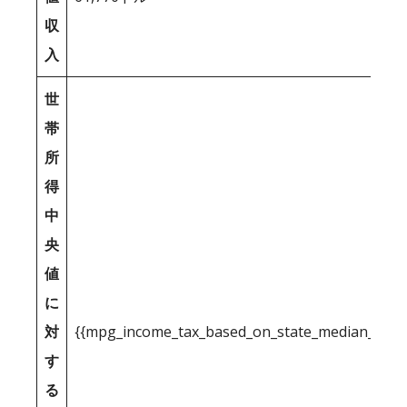
収
入
世
帯
所
得
中
央
値
に
対
{{mpg_income_tax_based_on_state_median_inco
す
る