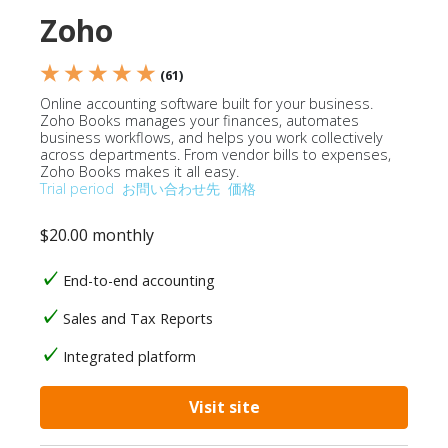
Zoho
★ ★ ★ ★ ★
(61)
Online accounting software built for your business.
Zoho Books manages your finances, automates
business workflows, and helps you work collectively
across departments. From vendor bills to expenses,
Zoho Books makes it all easy.
Trial period
お問い合わせ先
価格
$20.00 monthly
End-to-end accounting
Sales and Tax Reports
Integrated platform
Visit site