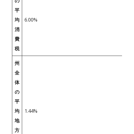
の
平
均
6.00%
消
費
税
州
全
体
の
平
均
1.44%
地
方