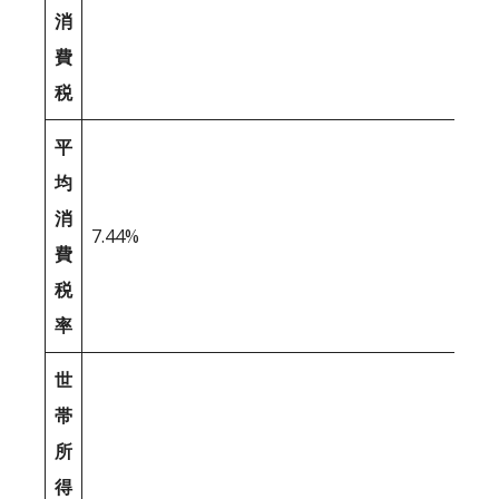
消
費
税
平
均
消
7.44%
費
税
率
世
帯
所
得