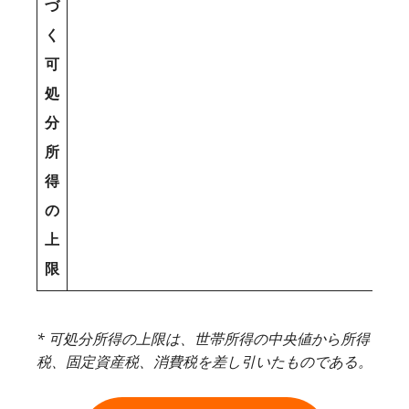
づ
く
可
処
分
所
得
の
上
限
* 可処分所得の上限は、世帯所得の中央値から所得
税、固定資産税、消費税を差し引いたものである。