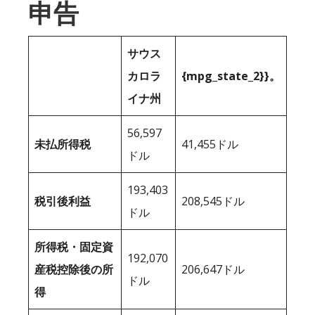
申告
サウス
カロラ
{mpg_state_2}}。
イナ州
56,597
未払所得税
41,455ドル
ドル
193,403
税引後利益
208,545ドル
ドル
所得税・固定資
192,070
産税控除後の所
206,647ドル
ドル
得