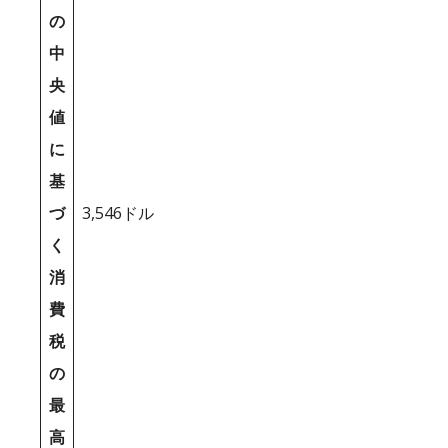
の
中
央
値
に
基
づ
3,546ドル
く
消
費
税
の
最
高