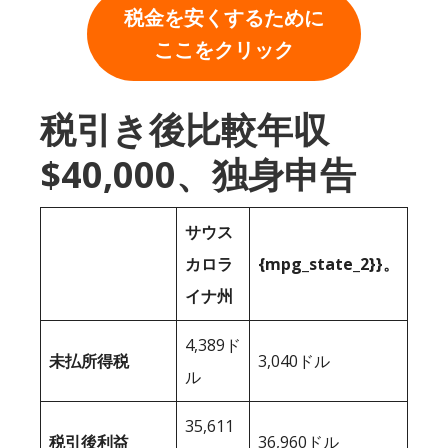
税金を安くするために
ここをクリック
税引き後比較年収
$40,000、独身申告
サウス
カロラ
{mpg_state_2}}。
イナ州
4,389ド
未払所得税
3,040ドル
ル
35,611
税引後利益
36,960ドル