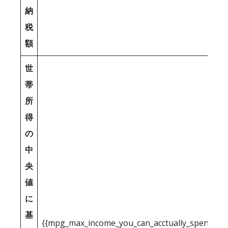
納
税
額
世
帯
所
得
の
中
央
値
に
基
{{mpg_max_income_you_can_acctually_spend_inc