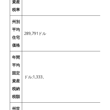
資産
税率
州別
平均
289,791ドル
住宅
価格
年間
平均
固定
ドル;1,333。
資産
税納
税額
州世