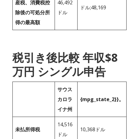
産税、消費税控
46,492
ドル;48,169
除後の可処分所
ドル
得の最高額
税引き後比較 年収$8
万円 シングル申告
サウス
カロラ
{mpg_state_2}}。
イナ州
14,516
未払所得税
10,368ドル
ドル