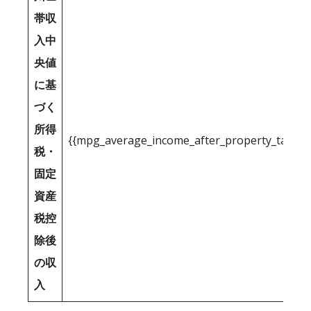
帯収
入中
央値
に基
づく
所得
{{mpg_average_income_after_property_tax_1
税・
固定
資産
税控
除後
の収
入