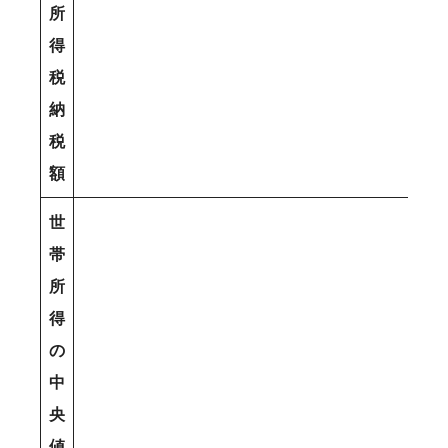
所
得
税
納
税
額
世
帯
所
得
の
中
央
値