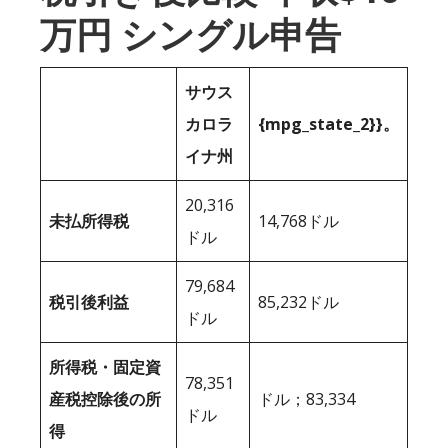
万円 シングル申告
サウス
カロラ
{mpg_state_2}}。
イナ州
20,316
未払所得税
14,768ドル
ドル
79,684
税引後利益
85,232ドル
ドル
所得税・固定資
78,351
産税控除後の所
ドル；83,334
ドル
得