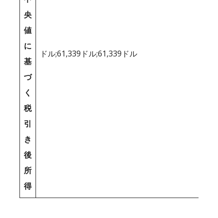
央
値
に
ドル;61,339ドル;61,339ドル
基
づ
く
税
引
き
後
所
得