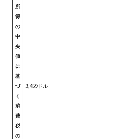
所
得
の
中
央
値
に
基
づ
3,459ドル
く
消
費
税
の