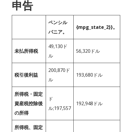
申告
ペンシル
{mpg_state_2}}。
バニア。
49,130ド
未払所得税
56,320ドル
ル
200,870ド
税引後利益
193,680ドル
ル
所得税・固定
ド
資産税控除後
192,948ドル
ル;197,557
の所得
所得税、固定