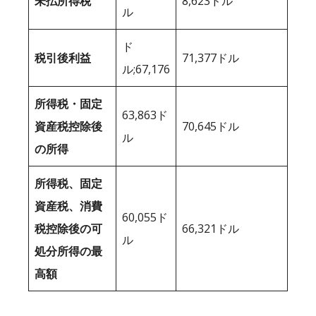
未払所得税
8,623ドル
ル
ド
税引後利益
71,377ドル
ル;67,176
所得税・固定
63,863ド
資産税控除後
70,645ドル
ル
の所得
所得税、固定
資産税、消費
60,055ド
税控除後の可
66,321ドル
ル
処分所得の最
高額