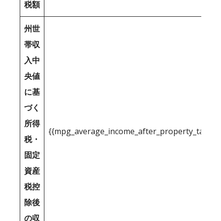
税額
州世
帯収
入中
央値
に基
づく
所得
{{mpg_average_income_after_property_tax_1
税・
固定
資産
税控
除後
の収