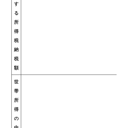
す
る
所
得
税
納
税
額
世
帯
所
得
の
中