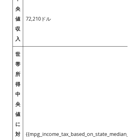
央
値
72,210ドル
収
入
世
帯
所
得
中
央
値
に
対
{{mpg_income_tax_based_on_state_median_inco