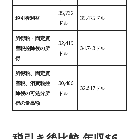
35,732
税引後利益
35,475ドル
ドル
所得税・固定資
32,419
産税控除後の所
34,743ドル
ドル
得
所得税、固定資
産税、消費税控
30,486
32,617ドル
除後の可処分所
ドル
得の最高額
税引き後比較 年収$6