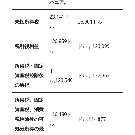
バニア。
23,141ド
未払所得税
26,901ドル
ル
126,859ド
税引後利益
ドル；123,099
ル
所得税・固定
ド
資産税控除後
ドル；122,367
ル;123,546
の所得
所得税、固定
資産税、消費
116,180ド
税控除後の可
ドル;114,877
ル
処分所得の最