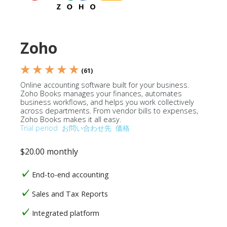
Zoho
★ ★ ★ ★ ★
(61)
Online accounting software built for your business.
Zoho Books manages your finances, automates
business workflows, and helps you work collectively
across departments. From vendor bills to expenses,
Zoho Books makes it all easy.
Trial period
お問い合わせ先
価格
$20.00 monthly
End-to-end accounting
Sales and Tax Reports
Integrated platform