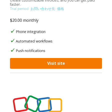
create customizable invoices, and you can get paid
faster.
Trial period
お問い合わせ先
価格
$20.00 monthly
Phone integration
Automated workflows
Push notifications
Visit site