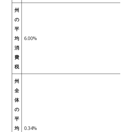
州
の
平
均
6.00%
消
費
税
州
全
体
の
平
均
0.34%