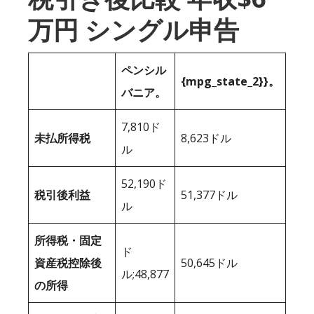
万円 シングル申告
ペンシル
{mpg_state_2}}。
バニア。
7,810ド
未払所得税
8,623ドル
ル
52,190ド
税引後利益
51,377ドル
ル
所得税・固定
ド
資産税控除後
50,645ドル
ル;48,877
の所得