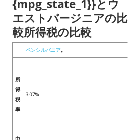
{mpg_state_1}}とウ
エストバージニアの比
較所得税の比較
ペンシルバニア
。
所
得
3.07%
税
率
中