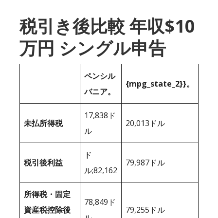
税引き後比較 年収$10
万円 シングル申告
ペンシル
{mpg_state_2}}。
バニア。
17,838ド
未払所得税
20,013ドル
ル
ド
税引後利益
79,987ドル
ル;82,162
所得税・固定
78,849ド
資産税控除後
79,255ドル
ル