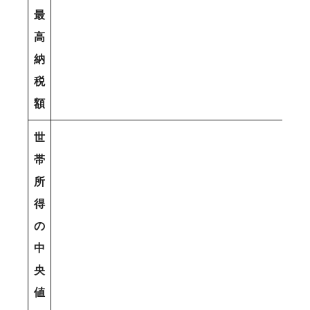
最
高
納
税
額
世
帯
所
得
の
中
央
値