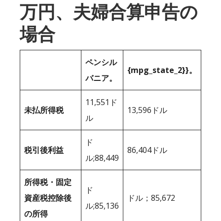
万円、夫婦合算申告の
場合
ペンシル
{mpg_state_2}}。
バニア。
11,551ド
未払所得税
13,596ドル
ル
ド
税引後利益
86,404ドル
ル;88,449
所得税・固定
ド
資産税控除後
ドル；85,672
ル;85,136
の所得