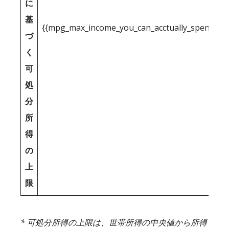
に
基
{{mpg_max_income_you_can_acctually_spend_inc
づ
く
可
処
分
所
得
の
上
限
* 可処分所得の上限は、世帯所得の中央値から所得