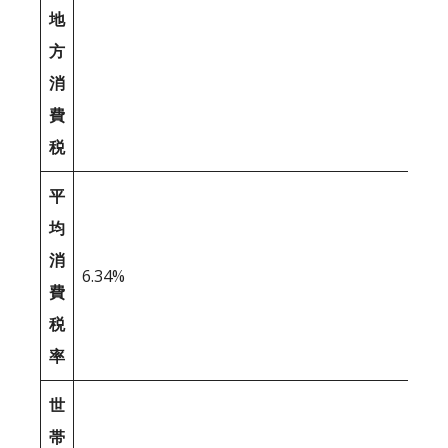
地
方
消
費
税
平
均
消
6.34%
費
税
率
世
帯