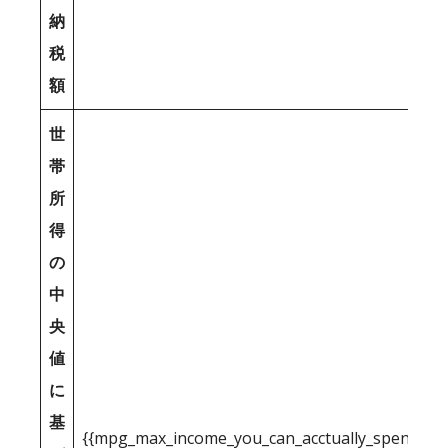
納
税
額
世
帯
所
得
の
中
央
値
に
基
{{mpg_max_income_you_can_acctually_spend_inc