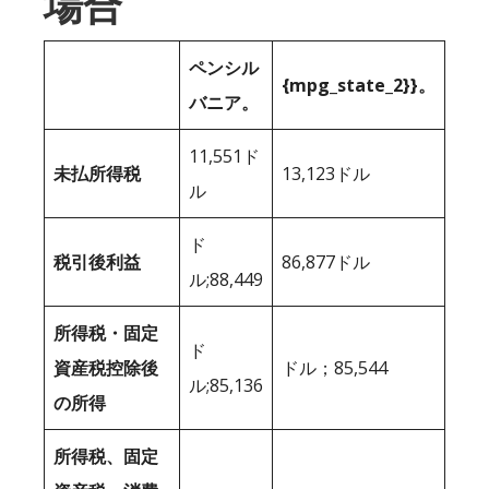
場合
ペンシル
{mpg_state_2}}。
バニア。
11,551ド
未払所得税
13,123ドル
ル
ド
税引後利益
86,877ドル
ル;88,449
所得税・固定
ド
資産税控除後
ドル；85,544
ル;85,136
の所得
所得税、固定