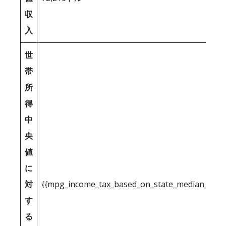
収
入
世
帯
所
得
中
央
値
に
対
{{mpg_income_tax_based_on_state_median_inco
す
る