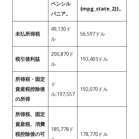
ペンシル
{mpg_state_2}}。
バニア。
49,130ド
未払所得税
56,597ドル
ル
200,870ド
税引後利益
193,403ドル
ル
所得税・固定
ド
資産税控除後
192,070ドル
ル;197,557
の所得
所得税、固定
資産税、消費
185,778ド
税控除後の可
178,770ドル
ル