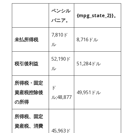
ペンシル
{mpg_state_2}}。
バニア。
7,810ド
未払所得税
8,716ドル
ル
52,190ド
税引後利益
51,284ドル
ル
所得税・固定
ド
資産税控除後
49,951ドル
ル;48,877
の所得
所得税、固定
資産税、消費
45,963ド