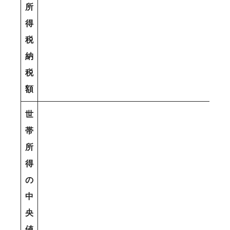
所
得
税
納
税
額
世
帯
所
得
の
中
央
値