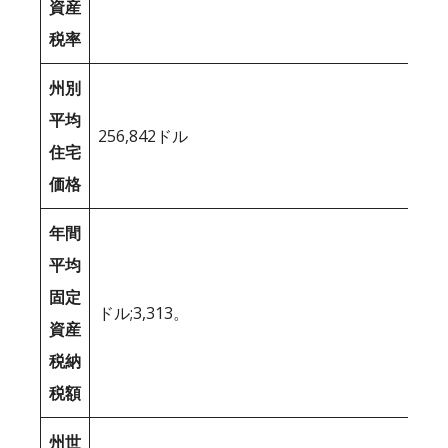
資産
税率
州別
平均
256,842ドル
住宅
価格
年間
平均
固定
ドル;3,313。
資産
税納
税額
州世