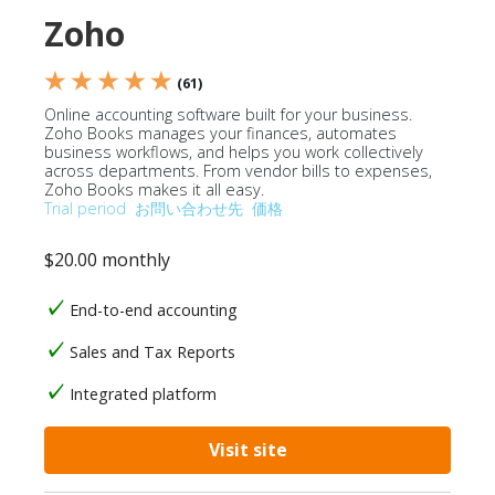
Zoho
★ ★ ★ ★ ★
(61)
Online accounting software built for your business.
Zoho Books manages your finances, automates
business workflows, and helps you work collectively
across departments. From vendor bills to expenses,
Zoho Books makes it all easy.
Trial period
お問い合わせ先
価格
$20.00 monthly
End-to-end accounting
Sales and Tax Reports
Integrated platform
Visit site