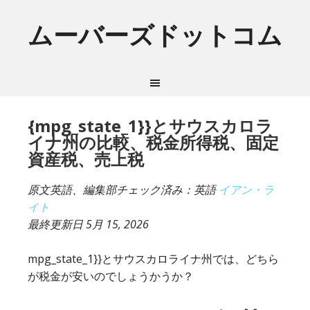
ムーバーズドットコム
{mpg_state_1}}とサウスカロラ
イナ州の比較、税金所得税、固定
資産税、売上税
原文英語、編集部チェック済み：英語
イアン・ラ
イト
最終更新日
5月 15, 2026
mpg_state_1}}とサウスカロライナ州では、どちら
が税金が安いのでしょうかうか？