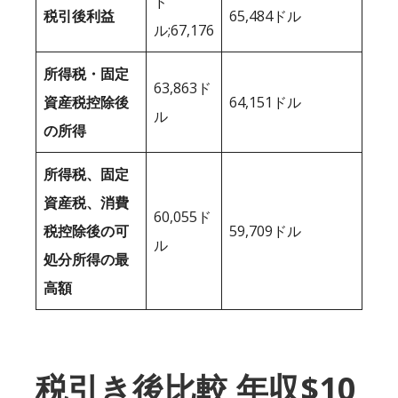
ド
税引後利益
65,484ドル
ル;67,176
所得税・固定
63,863ド
資産税控除後
64,151ドル
ル
の所得
所得税、固定
資産税、消費
60,055ド
税控除後の可
59,709ドル
ル
処分所得の最
高額
税引き後比較 年収$10