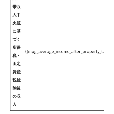
帯収
入中
央値
に基
づく
所得
{{mpg_average_income_after_property_tax_1
税・
固定
資産
税控
除後
の収
入