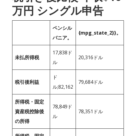
万円 シングル申告
ペンシル
{mpg_state_2}}。
バニア。
17,838ド
未払所得税
20,316ドル
ル
ド
税引後利益
79,684ドル
ル;82,162
所得税・固定
78,849ド
資産税控除後
78,351ドル
ル
の所得