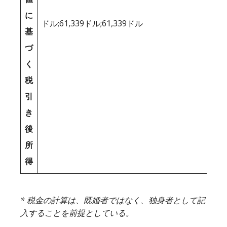
に
ドル;61,339ドル;61,339ドル
基
づ
く
税
引
き
後
所
得
* 税金の計算は、既婚者ではなく、独身者として記
入することを前提としている。