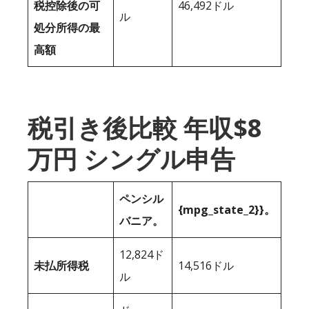
税控除後の可
46,492ドル
ル
処分所得の最
高額
税引き後比較 年収$8
万円 シングル申告
ペンシル
{mpg_state_2}}。
バニア。
12,824ド
未払所得税
14,516ドル
ル