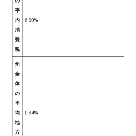
の
平
均
6.00%
消
費
税
州
全
体
の
平
均
0.34%
地
方