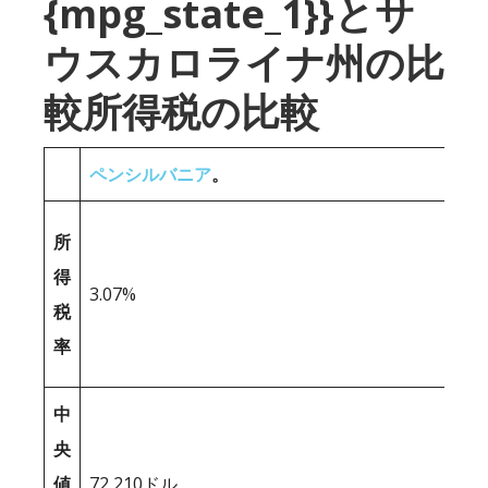
{mpg_state_1}}とサ
ウスカロライナ州の比
較所得税の比較
ペンシルバニア
。
所
得
3.07%
税
率
中
央
値
72,210ドル