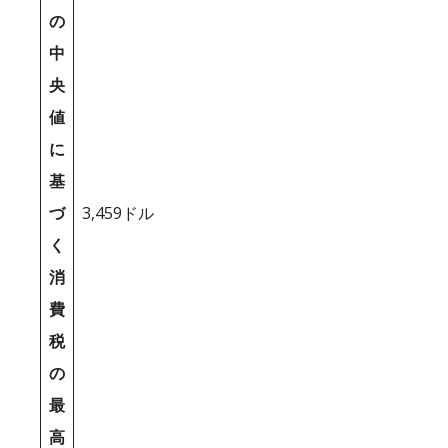
の
中
央
値
に
基
づ
3,459ドル
く
消
費
税
の
最
高