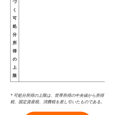
づ
く
可
処
分
所
得
の
上
限
* 可処分所得の上限は、世帯所得の中央値から所得
税、固定資産税、消費税を差し引いたものである。