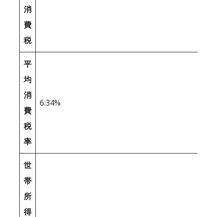
消
費
税
平
均
消
6.34%
費
税
率
世
帯
所
得