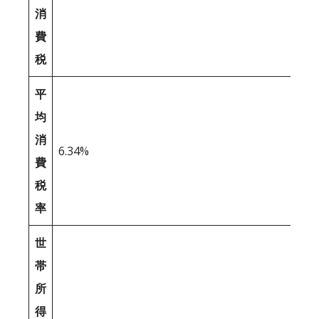
消
費
税
平
均
消
6.34%
費
税
率
世
帯
所
得