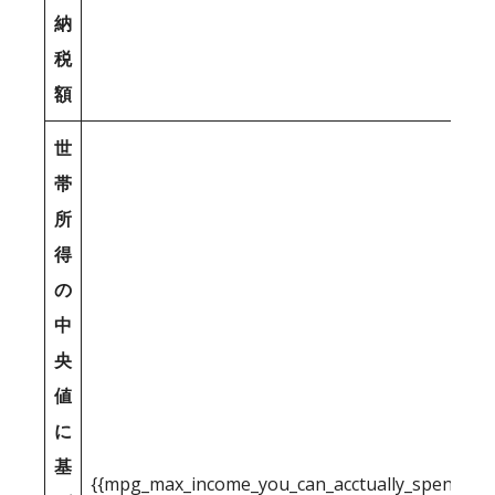
納
税
額
世
帯
所
得
の
中
央
値
に
基
{{mpg_max_income_you_can_acctually_spend_inc