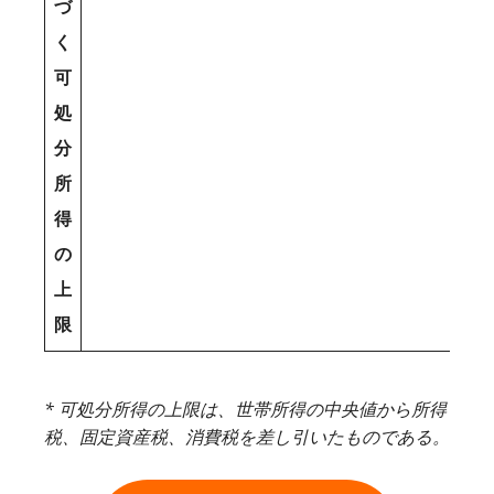
づ
く
可
処
分
所
得
の
上
限
* 可処分所得の上限は、世帯所得の中央値から所得
税、固定資産税、消費税を差し引いたものである。