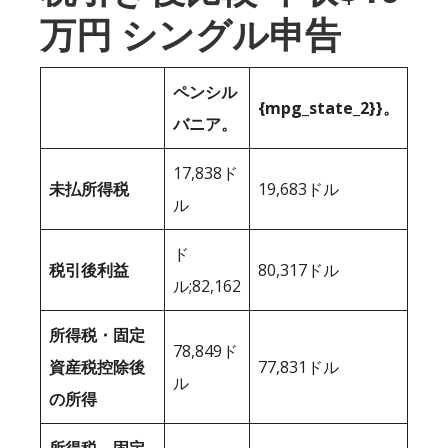
万円 シングル申告
ペンシル
{mpg_state_2}}。
バニア。
17,838ド
未払所得税
19,683ドル
ル
ド
税引後利益
80,317ドル
ル;82,162
所得税・固定
78,849ド
資産税控除後
77,831ドル
ル
の所得