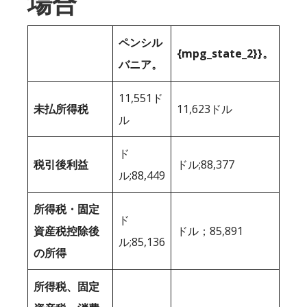
場合
ペンシル
{mpg_state_2}}。
バニア。
11,551ド
未払所得税
11,623ドル
ル
ド
税引後利益
ドル;88,377
ル;88,449
所得税・固定
ド
資産税控除後
ドル；85,891
ル;85,136
の所得
所得税、固定