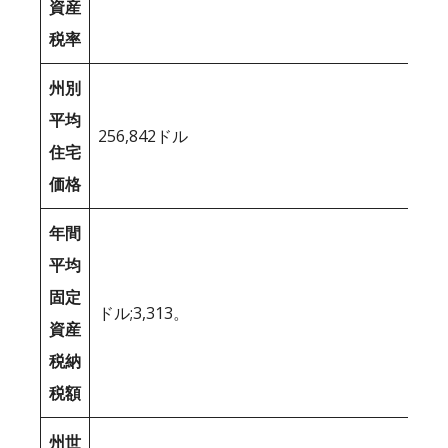
資産
税率
州別
平均
256,842ドル
住宅
価格
年間
平均
固定
ドル;3,313。
資産
税納
税額
州世