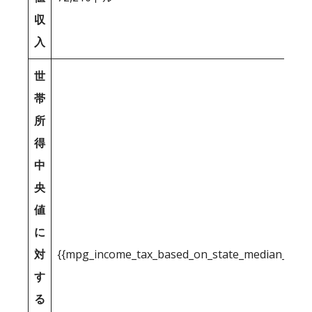
収
入
世
帯
所
得
中
央
値
に
対
{{mpg_income_tax_based_on_state_median_inco
す
る