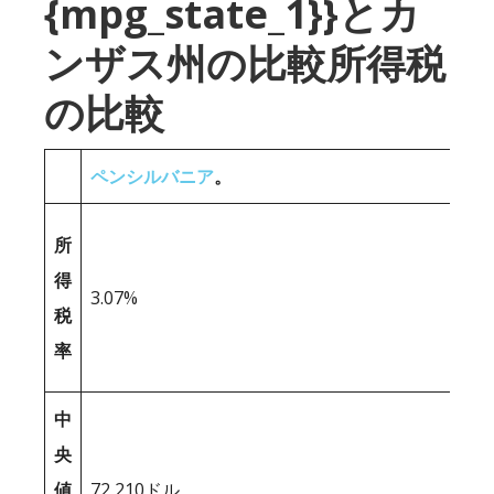
{mpg_state_1}}とカ
ンザス州の比較所得税
の比較
ペンシルバニア
。
所
得
3.07%
税
率
中
央
値
72,210ドル