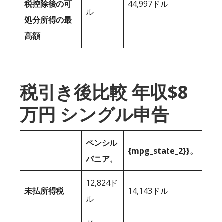
税控除後の可
44,997ドル
ル
処分所得の最
高額
税引き後比較 年収$8
万円 シングル申告
ペンシル
{mpg_state_2}}。
バニア。
12,824ド
未払所得税
14,143ドル
ル