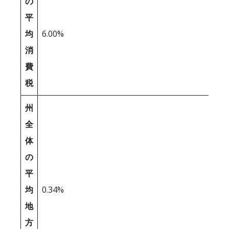
の
平
均
6.00%
消
費
税
州
全
体
の
平
均
0.34%
地
方