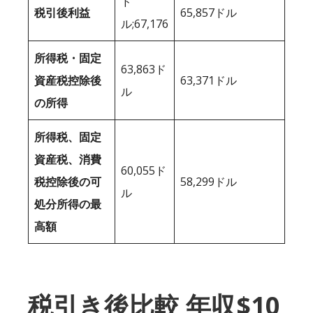
ド
税引後利益
65,857ドル
ル;67,176
所得税・固定
63,863ド
資産税控除後
63,371ドル
ル
の所得
所得税、固定
資産税、消費
60,055ド
税控除後の可
58,299ドル
ル
処分所得の最
高額
税引き後比較 年収$10