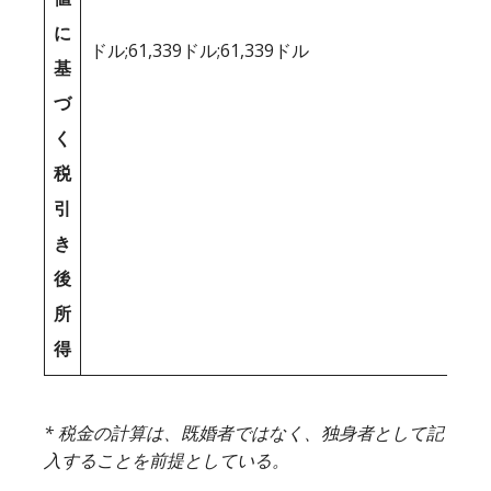
に
ドル;61,339ドル;61,339ドル
基
づ
く
税
引
き
後
所
得
* 税金の計算は、既婚者ではなく、独身者として記
入することを前提としている。