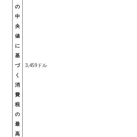
の
中
央
値
に
基
づ
3,459ドル
く
消
費
税
の
最
高