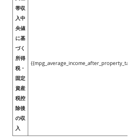
帯収
入中
央値
に基
づく
所得
{{mpg_average_income_after_property_tax_1
税・
固定
資産
税控
除後
の収
入