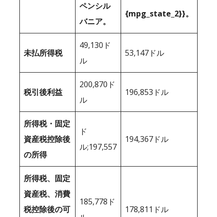
ペンシル
{mpg_state_2}}。
バニア。
49,130ド
未払所得税
53,147ドル
ル
200,870ド
税引後利益
196,853ドル
ル
所得税・固定
ド
資産税控除後
194,367ドル
ル;197,557
の所得
所得税、固定
資産税、消費
185,778ド
税控除後の可
178,811ドル
ル