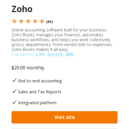
Zoho
★ ★ ★ ★ ★
(61)
Online accounting software built for your business.
Zoho Books manages your finances, automates
business workflows, and helps you work collectively
across departments. From vendor bills to expenses,
Zoho Books makes it all easy.
Trial period
お問い合わせ先
価格
$20.00 monthly
End-to-end accounting
Sales and Tax Reports
Integrated platform
Visit site