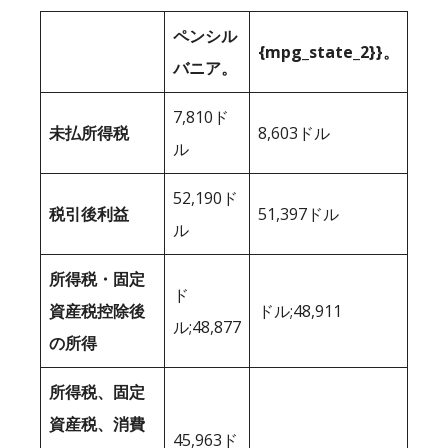
ペンシル
{mpg_state_2}}。
バニア。
7,810ド
未払所得税
8,603ドル
ル
52,190ド
税引後利益
51,397ドル
ル
所得税・固定
ド
資産税控除後
ドル;48,911
ル;48,877
の所得
所得税、固定
資産税、消費
45,963ド