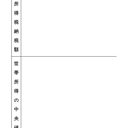
所
得
税
納
税
額
世
帯
所
得
の
中
央
値