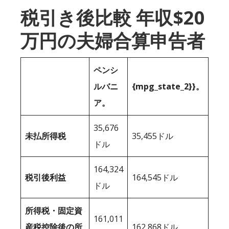
税引き後比較 年収$20
万円の夫婦合算申告者
ペンシ
ルバニ
{mpg_state_2}}。
ア。
35,676
未払所得税
35,455ドル
ドル
164,324
税引後利益
164,545ドル
ドル
所得税・固定資
161,011
産税控除後の所
162,868ドル