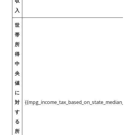
収
入
世
帯
所
得
中
央
値
に
対
{{mpg_income_tax_based_on_state_median_inco
す
る
所