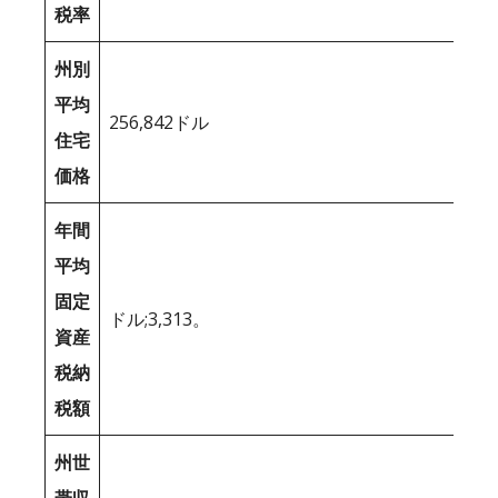
税率
州別
平均
256,842ドル
住宅
価格
年間
平均
固定
ドル;3,313。
資産
税納
税額
州世