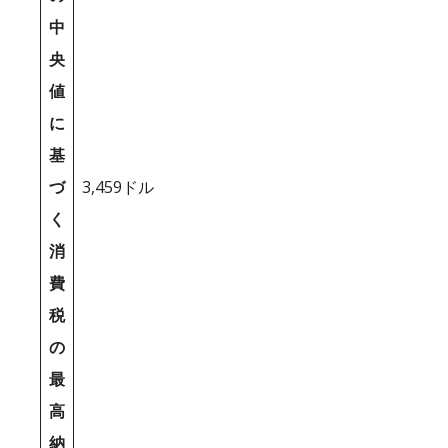
中
央
値
に
基
づ
3,459ドル
く
消
費
税
の
最
高
納