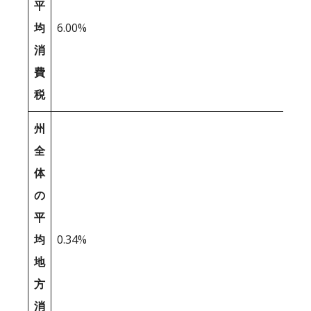
平
均
6.00%
消
費
税
州
全
体
の
平
均
0.34%
地
方
消