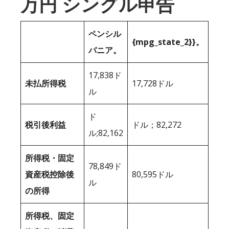
万円 シングル申告
ペンシル
{mpg_state_2}}。
バニア。
17,838ド
未払所得税
17,728ドル
ル
ド
税引後利益
ドル；82,272
ル;82,162
所得税・固定
78,849ド
資産税控除後
80,595ドル
ル
の所得
所得税、固定