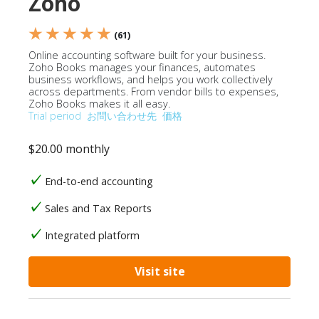
Zoho
★ ★ ★ ★ ★
(61)
Online accounting software built for your business.
Zoho Books manages your finances, automates
business workflows, and helps you work collectively
across departments. From vendor bills to expenses,
Zoho Books makes it all easy.
Trial period
お問い合わせ先
価格
$20.00 monthly
End-to-end accounting
Sales and Tax Reports
Integrated platform
Visit site