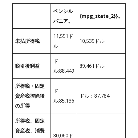
ペンシル
{mpg_state_2}}。
バニア。
11,551ド
未払所得税
10,539ドル
ル
ド
税引後利益
89,461ドル
ル;88,449
所得税・固定
ド
資産税控除後
ドル；87,784
ル;85,136
の所得
所得税、固定
資産税、消費
80,060ド