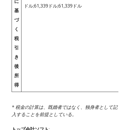
に
ドル;61,339ドル;61,339ドル
基
づ
く
税
引
き
後
所
得
* 税金の計算は、既婚者ではなく、独身者として記
入することを前提としている。
トップ会計ソフト
: