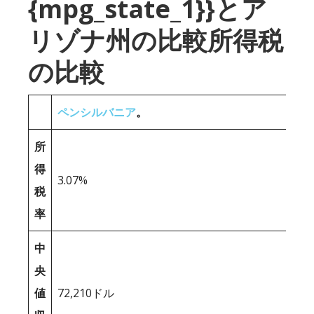
{mpg_state_1}}とア
リゾナ州の比較所得税
の比較
ペンシルバニア
。
所
得
3.07%
税
率
中
央
値
72,210ドル