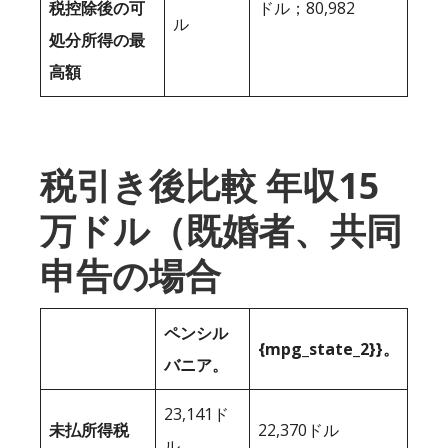
税控除後の可
ドル；80,982
ル
処分所得の最
高額
税引き後比較 年収15
万ドル（既婚者、共同
申告の場合
ペンシル
{mpg_state_2}}。
バニア。
23,141ド
未払所得税
22,370ドル
ル