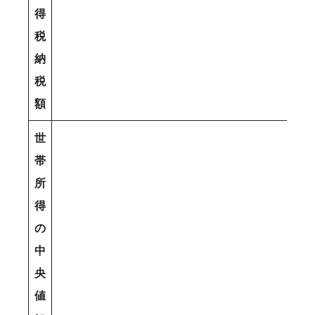
得
税
納
税
額
世
帯
所
得
の
中
央
値