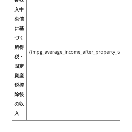
帯収
入中
央値
に基
づく
所得
{{mpg_average_income_after_property_tax_1
税・
固定
資産
税控
除後
の収
入