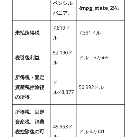
ペンシル
{mpg_state_2}}。
バニア。
7,810ド
未払所得税
7,331ドル
ル
52,190ド
税引後利益
ドル；52,669
ル
所得税・固定
ド
資産税控除後
50,992ドル
ル;48,877
の所得
所得税、固定
資産税、消費
45,963ド
税控除後の可
ドル;47,041
ル