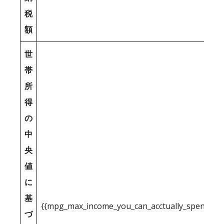
税
額
世
帯
所
得
の
中
央
値
に
基
{{mpg_max_income_you_can_acctually_spend_inc
づ