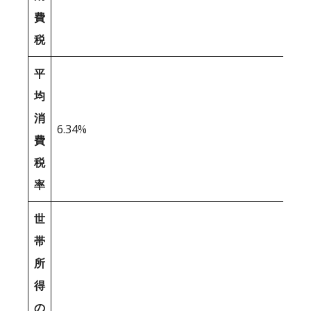
費
税
平
均
消
6.34%
費
税
率
世
帯
所
得
の