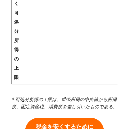
く
可
処
分
所
得
の
上
限
* 可処分所得の上限は、世帯所得の中央値から所得
税、固定資産税、消費税を差し引いたものである。
税金を安くするために