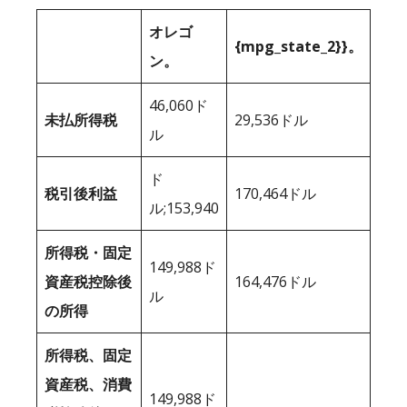
オレゴ
{mpg_state_2}}。
ン。
46,060ド
未払所得税
29,536ドル
ル
ド
税引後利益
170,464ドル
ル;153,940
所得税・固定
149,988ド
資産税控除後
164,476ドル
ル
の所得
所得税、固定
資産税、消費
149,988ド