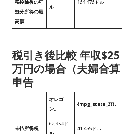
税控除後の可
164,476ドル
ル
処分所得の最
高額
税引き後比較 年収$25
万円の場合（夫婦合算
申告
オレゴ
{mpg_state_2}}。
ン。
62,354ド
未払所得税
41,455ドル
ル