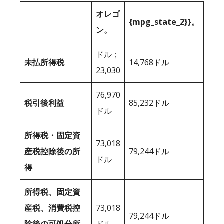
オレゴ
{mpg_state_2}}。
ン。
ドル；
未払所得税
14,768ドル
23,030
76,970
税引後利益
85,232ドル
ドル
所得税・固定資
73,018
産税控除後の所
79,244ドル
ドル
得
所得税、固定資
産税、消費税控
73,018
79,244ドル