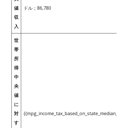
値
ドル；86,780
収
入
世
帯
所
得
中
央
値
に
対
{{mpg_income_tax_based_on_state_median_inco
す