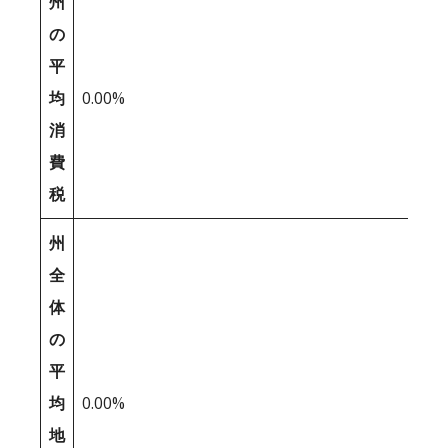
州
の
平
均
0.00%
消
費
税
州
全
体
の
平
均
0.00%
地