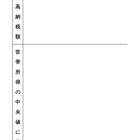
高
納
税
額
世
帯
所
得
の
中
央
値
に