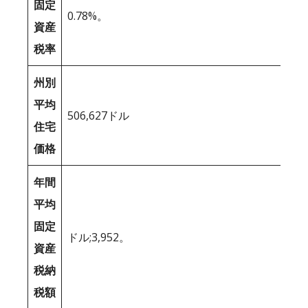
固定
0.78%。
資産
税率
州別
平均
506,627ドル
住宅
価格
年間
平均
固定
ドル;3,952。
資産
税納
税額