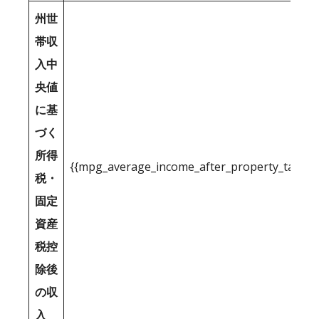
州世
帯収
入中
央値
に基
づく
所得
{{mpg_average_income_after_property_tax_1
税・
固定
資産
税控
除後
の収
入