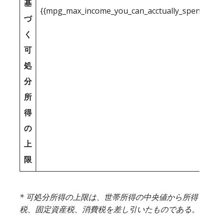
基
{{mpg_max_income_you_can_acctually_spend_inc
づ
く
可
処
分
所
得
の
上
限
* 可処分所得の上限は、世帯所得の中央値から所得
税、固定資産税、消費税を差し引いたものである。