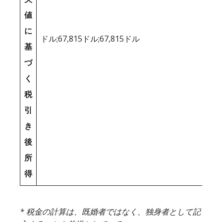
値
に
ドル;67,815ドル;67,815ドル
基
づ
く
税
引
き
後
所
得
* 税金の計算は、既婚者ではなく、独身者として記