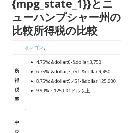
{mpg_state_1}}とニ
ューハンプシャー州の
比較所得税の比較
オレゴン
。
4.75%: &dollar;0-&dollar;3,750
所
6.75%: &dollar;3,751-&dollar;9,450
得
8.75%: &dollar;9,451-&dollar;125,000
税
9.90%：125,001ドル以上
率
。
中
央