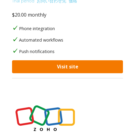
Trial period
お問い合わせ先
価格
$20.00 monthly
Phone integration
Automated workflows
Push notifications
Visit site