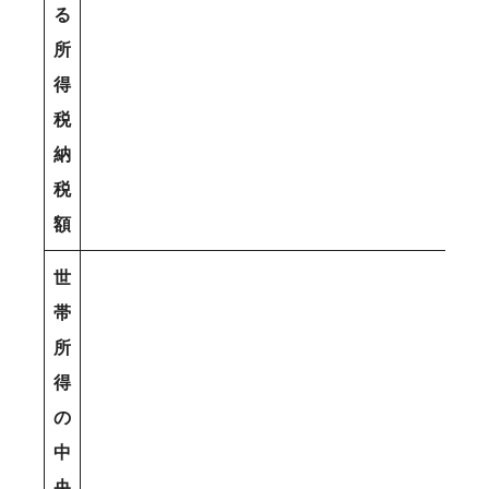
る
所
得
税
納
税
額
世
帯
所
得
の
中
央