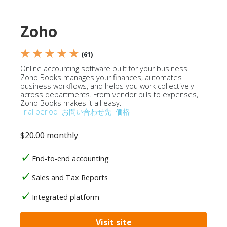
Zoho
★ ★ ★ ★ ★
(61)
Online accounting software built for your business.
Zoho Books manages your finances, automates
business workflows, and helps you work collectively
across departments. From vendor bills to expenses,
Zoho Books makes it all easy.
Trial period
お問い合わせ先
価格
$20.00 monthly
End-to-end accounting
Sales and Tax Reports
Integrated platform
Visit site