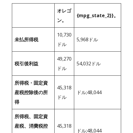
オレゴ
{mpg_state_2}}。
ン。
10,730
未払所得税
5,968ドル
ドル
49,270
税引後利益
54,032ドル
ドル
所得税・固定資
45,318
産税控除後の所
ドル;48,044
ドル
得
所得税、固定資
産税、消費税控
45,318
ドル;48,044