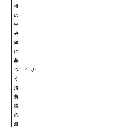
得
の
中
央
値
に
基
づ
ドル;0
く
消
費
税
の
最