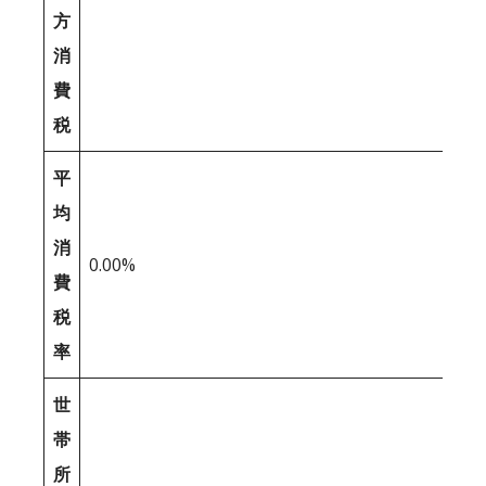
方
消
費
税
平
均
消
0.00%
費
税
率
世
帯
所