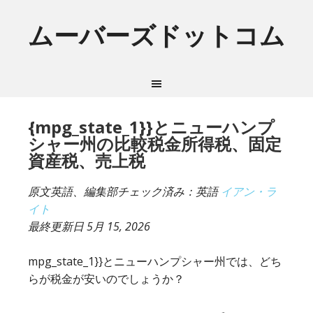
ムーバーズドットコム
{mpg_state_1}}とニューハンプ
シャー州の比較税金所得税、固定
資産税、売上税
原文英語、編集部チェック済み：英語
イアン・ラ
イト
最終更新日
5月 15, 2026
mpg_state_1}}とニューハンプシャー州では、どち
らが税金が安いのでしょうか？