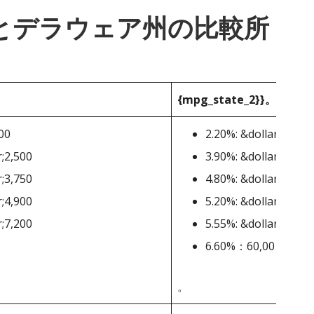
_1}}とデラウェア州の比較所
{mpg_state_2}}。
000
2.20%: &dollar;2,000-
r;2,500
3.90%: &dollar;5,001
r;3,750
4.80%: &dollar;10,00
r;4,900
5.20%: &dollar;20,00
r;7,200
5.55%: &dollar;25,00
6.60%：60,001ドル
。