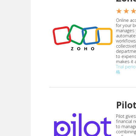
★ ★ 
Online acc
for your 
manages y
automate
workflows
collective
departmen
to expen
makes it a
Trial peri
格
Pilo
Pilot give
financial
to manag
combining