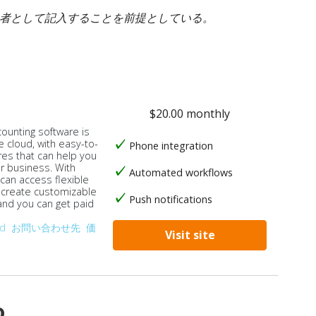
身者として記入することを前提としている。
$20.00 monthly
counting software is
e cloud, with easy-to-
Phone integration
res that can help you
ur business. With
Automated workflows
 can access flexible
, create customizable
Push notifications
 and you can get paid
od
お問い合わせ先
価
Visit site
o