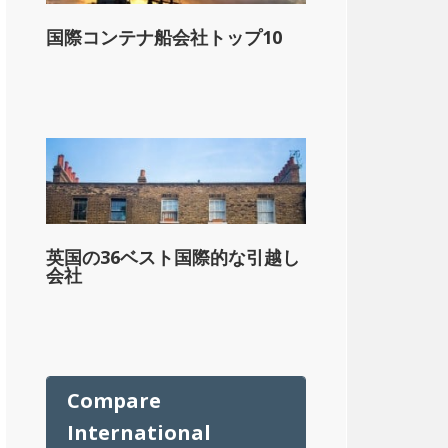
国際コンテナ船会社トップ10
ル
英国の36ベスト国際的な引越し
会社