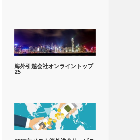
&dollar;,5000
海外引越会社オンライントップ
-&dollar;10,000
25
1-&dollar;20,000
1-&dollar;25,000
1-&dollar;60,000
以上