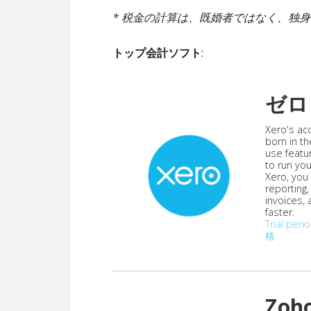
* 税金の計算は、既婚者ではなく、独
トップ会計ソフト
:
ゼロ
Xero's ac
born in th
use featu
to run yo
Xero, you
reporting
invoices,
faster.
Trial peri
格
Zoh