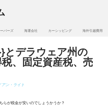
ム
ーバーズ
海運会社
カーシッピング
海外引越費用
e_1}}とデラウェア州の
得税、固定資産税、売
イアン・ライト
は、どちらが税金が安いのでしょうかうか？