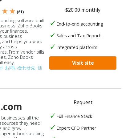
$20.00 monthly
★ ★ ★
(61)
ounting software built
End-to-end accounting
business. Zoho Books
our finances,
Sales and Tax Reports
s business
, and helps you work
ly across
Integrated platform
ts. From vendor bills
ses, Zoho Books
ll easy.
Visit site
od
お問い合わせ先
価
Request
t.com
Full Finance Stack
s businesses all the
 resources they need
Expert CFO Partner
e and grow —
 agentic bookkeeping