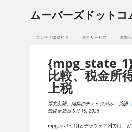
ムーバーズドットコ
コンテナ輸送料金
送金サービス
国際ム
{mpg_stat
比較、税金所
上税
原文英語、編集部チェック済み：英語
最終更新日
5月 15, 2026
mpg_state_1}}とデラウェア州で