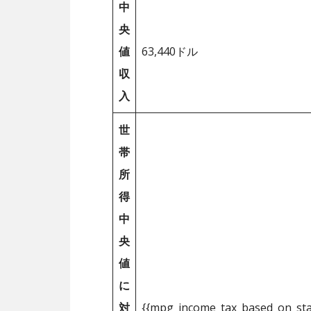
中
央
値
63,440ドル
収
入
世
帯
所
得
中
央
値
に
対
{{mpg_income_tax_based_on_st