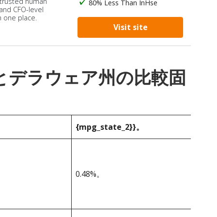
 trusted human
80% Less Than InHse
 and CFO-level
n one place.
Visit site
_1}}とデラウェア州の比較固
{mpg_state_2}}。
0.48%。