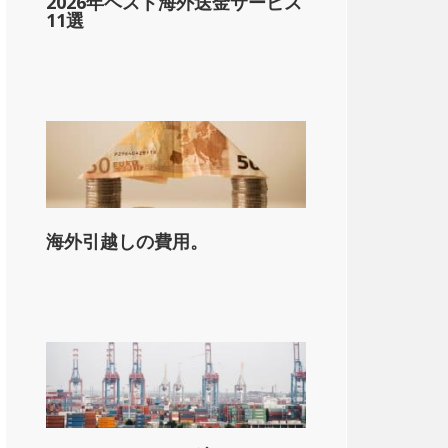
2026年ベスト海外送金サービス
11選
海外引越しの費用。
on_state_median_single_2}}。