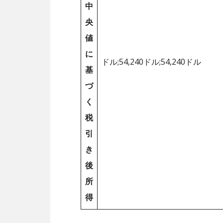
中
央
値
に
ドル;54,240ドル;54,240ドル
基
づ
く
税
引
き
後
所
得