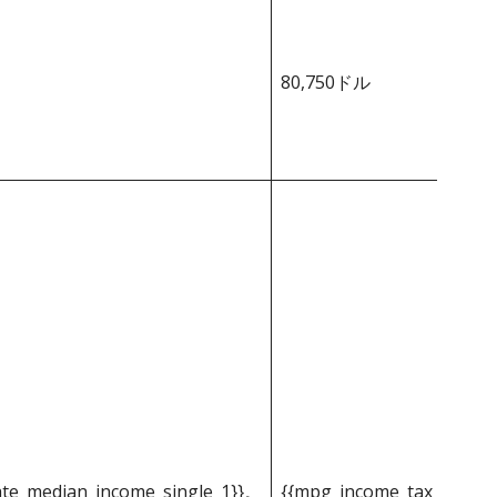
80,750ドル
ate_median_income_single_1}}。
{{mpg_income_tax_based_