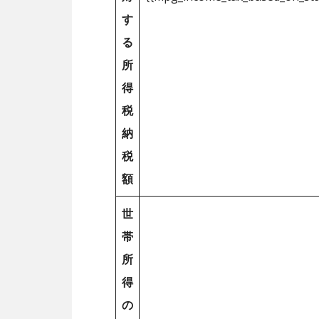
す
る
所
得
税
納
税
額
世
帯
所
得
の