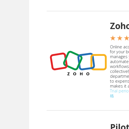
Zoh
★ ★ 
Online acc
for your 
manages y
automate
workflows
collective
departmen
to expen
makes it a
Trial peri
格
Pilo