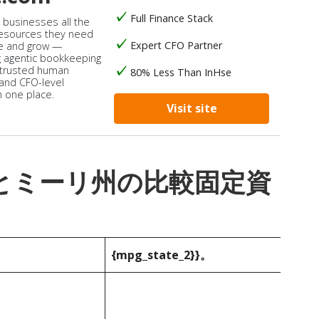
Full Finance Stack
s businesses all the
 resources they need
Expert CFO Partner
e and grow —
 agentic bookkeeping
 trusted human
80% Less Than InHse
 and CFO-level
n one place.
Visit site
_1}}とミーリ州の比較固定資
{mpg_state_2}}。