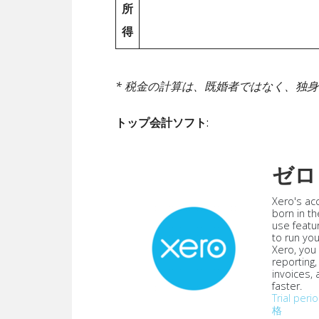
所
得
* 税金の計算は、既婚者ではなく、独
トップ会計ソフト
:
ゼロ
Xero's ac
born in th
use featu
to run yo
Xero, you
reporting
invoices,
faster.
Trial peri
格