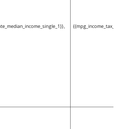
ate_median_income_single_1}}。
{{mpg_income_tax_based_