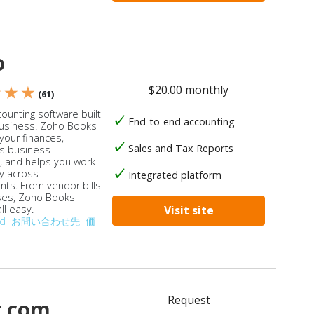
o
$20.00 monthly
★ ★ ★
(61)
ounting software built
End-to-end accounting
business. Zoho Books
our finances,
Sales and Tax Reports
s business
, and helps you work
ly across
Integrated platform
ts. From vendor bills
ses, Zoho Books
ll easy.
Visit site
od
お問い合わせ先
価
Request
t.com