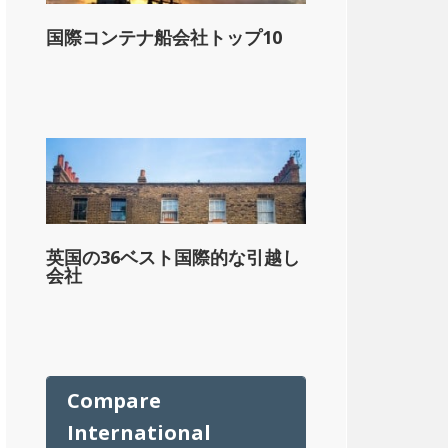
国際コンテナ船会社トップ10
ル
英国の36ベスト国際的な引越し
会社