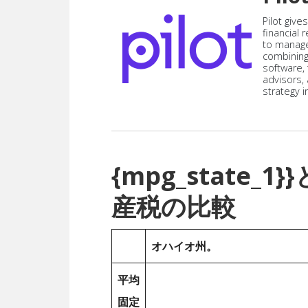
Pilot give
financial
to manag
combining
software,
advisors,
strategy i
{mpg_state
産税の比較
オハイオ州。
平均
固定