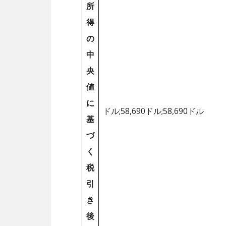
所
得
の
中
央
値
に
ドル;58,690ドル;58,690ドル
基
づ
く
税
引
き
後