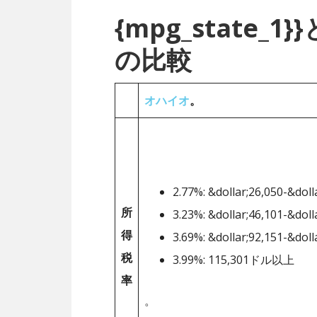
{mpg_state
の比較
オハイオ
。
2.77%: &dollar;26,050-&doll
所
3.23%: &dollar;46,101-&doll
得
3.69%: &dollar;92,151-&doll
税
3.99%: 115,301ドル以上
率
。