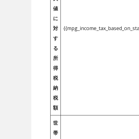
値
に
対
{{mpg_income_tax_based_on_st
す
る
所
得
税
納
税
額
世
帯