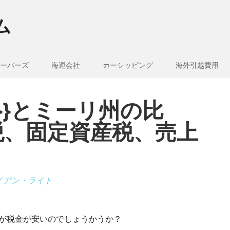
ム
ーバーズ
海運会社
カーシッピング
海外引越費用
e_1}}とミーリ州の比
税、固定資産税、売上
イアン・ライト
どちらが税金が安いのでしょうかうか？