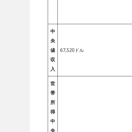
中
央
値
67,520ドル
収
入
世
帯
所
得
中
央