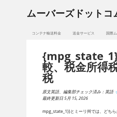
ムーバーズドットコ
コンテナ輸送料金
送金サービス
国際ム
{mpg_stat
較、税金所得
税
原文英語、編集部チェック済み：英語
最終更新日
5月 15, 2026
mpg_state_1}}とミーリ州では、