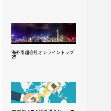
dollar;1,121
海外引越会社オンライントップ
&dollar;2,242
25
&dollar;3,363
&dollar;4,484
&dollar;5,605
&dollar;6,726
&dollar;7,847
&dollar;8,968