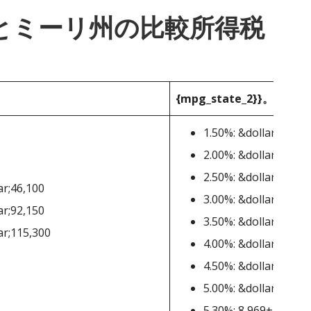
_1}}とミーリ州の比較所得税
{mpg_state_2}}。
1.50%: &dollar;111-&
2.00%: &dollar;1,122-
2.50%: &dollar;2,243-
ar;46,100
3.00%: &dollar;3,364-
ar;92,150
3.50%: &dollar;4,485-
ar;115,300
4.00%: &dollar;5,606-
4.50%: &dollar;6,727-
5.00%: &dollar;7,848-
5.30%: 8,969+ドル