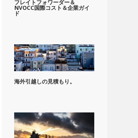
フレイトフォワーダー＆
NVOCC国際コスト＆企業ガイ
ド
on_state_median_single_2}}。
海外引越しの見積もり。