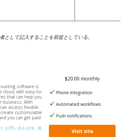
身者として記入することを前提としている。
$20.00 monthly
counting software is
e cloud, with easy-to-
Phone integration
res that can help you
ur business. With
Automated workflows
 can access flexible
, create customizable
Push notifications
 and you can get paid
od
お問い合わせ先
価
Visit site