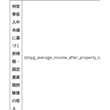
州世
帯収
入中
央値
に基
づく
所得
{{mpg_average_income_after_property_tax_1
税・
固定
資産
税控
除後
の収
入