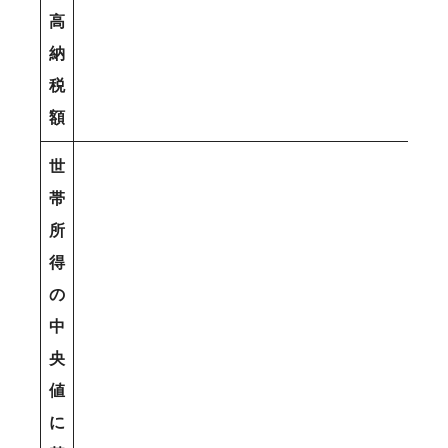
高
納
税
額
世
帯
所
得
の
中
央
値
に