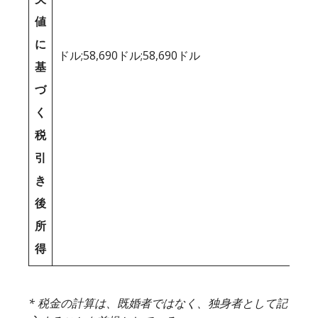
値
に
ドル;58,690ドル;58,690ドル
基
づ
く
税
引
き
後
所
得
* 税金の計算は、既婚者ではなく、独身者として記