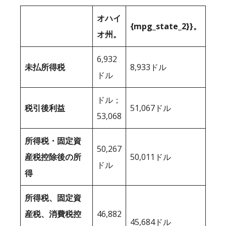
オハイ
{mpg_state_2}}。
オ州。
6,932
未払所得税
8,933ドル
ドル
ドル；
税引後利益
51,067ドル
53,068
所得税・固定資
50,267
産税控除後の所
50,011ドル
ドル
得
所得税、固定資
産税、消費税控
46,882
45,684ドル