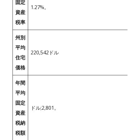
固定
1.27%。
資産
税率
州別
平均
220,542ドル
住宅
価格
年間
平均
固定
ドル;2,801。
資産
税納
税額