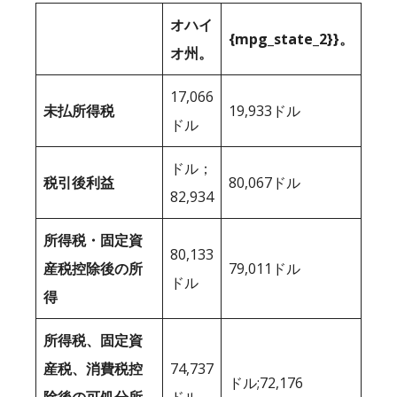
オハイ
{mpg_state_2}}。
オ州。
17,066
未払所得税
19,933ドル
ドル
ドル；
税引後利益
80,067ドル
82,934
所得税・固定資
80,133
産税控除後の所
79,011ドル
ドル
得
所得税、固定資
産税、消費税控
74,737
ドル;72,176