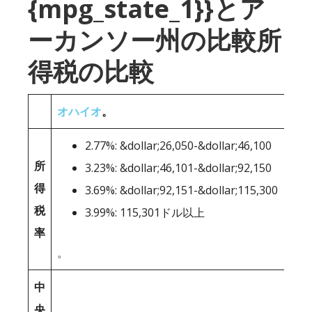
{mpg_state_1}}とア
ーカンソー州の比較所
得税の比較
オハイオ
。
2.77%: &dollar;26,050-&dollar;46,100
所
3.23%: &dollar;46,101-&dollar;92,150
得
3.69%: &dollar;92,151-&dollar;115,300
税
3.99%: 115,301ドル以上
率
。
中
央