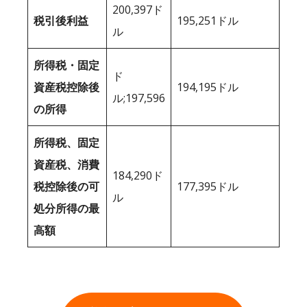
200,397ド
税引後利益
195,251ドル
ル
所得税・固定
ド
資産税控除後
194,195ドル
ル;197,596
の所得
所得税、固定
資産税、消費
184,290ド
税控除後の可
177,395ドル
ル
処分所得の最
高額