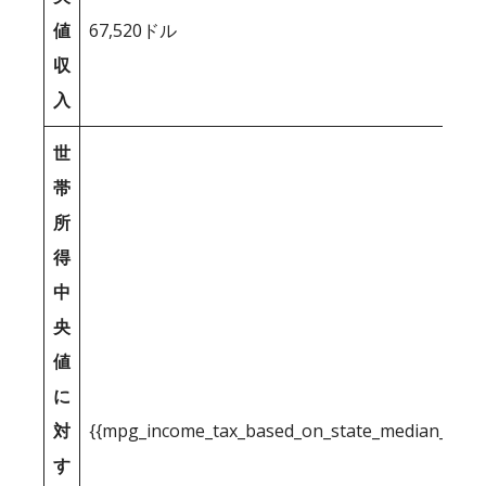
値
67,520ドル
収
入
世
帯
所
得
中
央
値
に
対
{{mpg_income_tax_based_on_state_median_inco
す