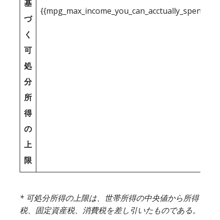
基
{{mpg_max_income_you_can_acctually_spend_inc
づ
く
可
処
分
所
得
の
上
限
* 可処分所得の上限は、世帯所得の中央値から所得
税、固定資産税、消費税を差し引いたものである。