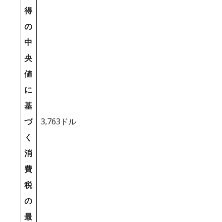
得
の
中
央
値
に
基
づ
3,763ドル
く
消
費
税
の
最