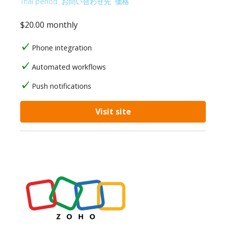
Trial period
お問い合わせ先
価格
$20.00 monthly
Phone integration
Automated workflows
Push notifications
Visit site