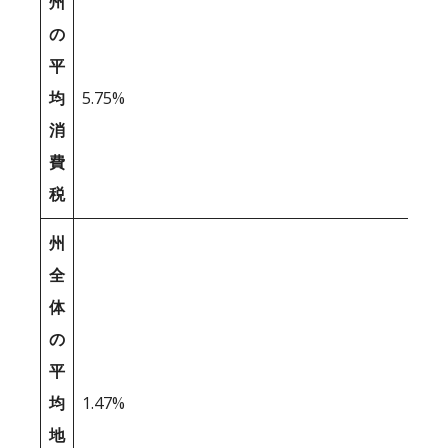
州
の
平
均
5.75%
消
費
税
州
全
体
の
平
均
1.47%
地