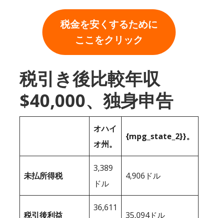
税金を安くするために
ここをクリック
税引き後比較年収
$40,000、独身申告
オハイ
{mpg_state_2}}。
オ州。
3,389
未払所得税
4,906ドル
ドル
36,611
税引後利益
35,094ドル