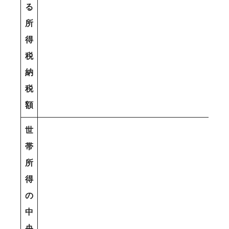
る
所
得
税
納
税
額
世
帯
所
得
の
中
央