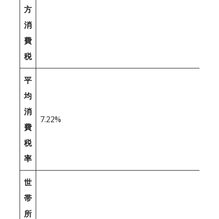
方
消
費
税
平
均
消
7.22%
費
税
率
世
帯
所