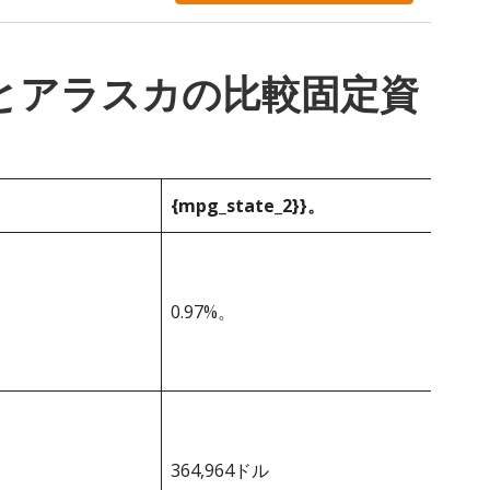
_1}}とアラスカの比較固定資
{mpg_state_2}}。
0.97%。
364,964ドル