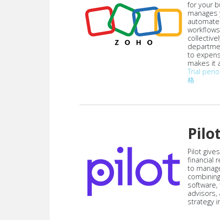
for your 
manages y
automate
workflows
collective
departmen
to expen
makes it a
Trial peri
格
Pilo
Pilot give
financial
to manag
combining
software,
advisors,
strategy i