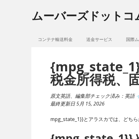
ムーバーズドットコ
コンテナ輸送料金
送金サービス
国際ム
{mpg_stat
税金所得税、
原文英語、編集部チェック済み：英語
最終更新日
5月 15, 2026
mpg_state_1}}とアラスカでは、
{mpg_state