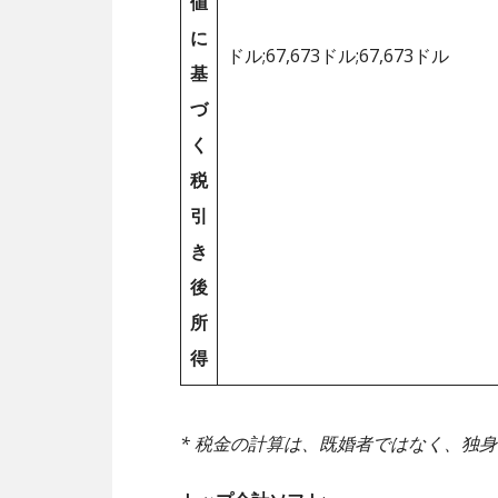
値
に
ドル;67,673ドル;67,673ドル
基
づ
く
税
引
き
後
所
得
* 税金の計算は、既婚者ではなく、独