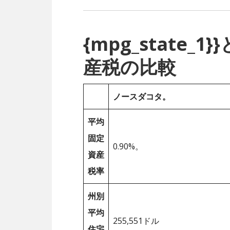
{mpg_state
産税の比較
ノースダコタ。
平均
固定
0.90%。
資産
税率
州別
平均
255,551ドル
住宅