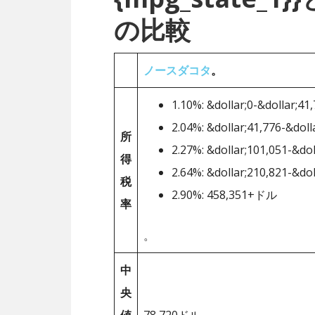
の比較
ノースダコタ
。
1.10%: &dollar;0-&dollar;41
2.04%: &dollar;41,776-&doll
所
2.27%: &dollar;101,051-&dol
得
2.64%: &dollar;210,821-&dol
税
2.90%: 458,351+ドル
率
。
中
央