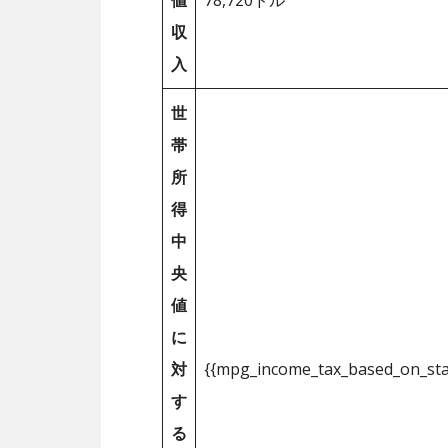
値
78,720ドル
収
入
世
帯
所
得
中
央
値
に
対
{{mpg_income_tax_based_on_st
す
る