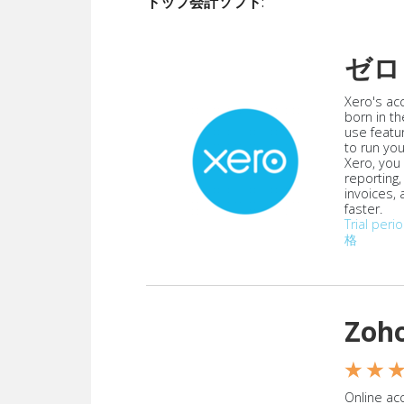
トップ会計ソフト
:
ゼロ
Xero's ac
born in th
use featu
to run yo
Xero, you
reporting
invoices,
faster.
Trial peri
格
Zoh
★ ★ 
Online acc