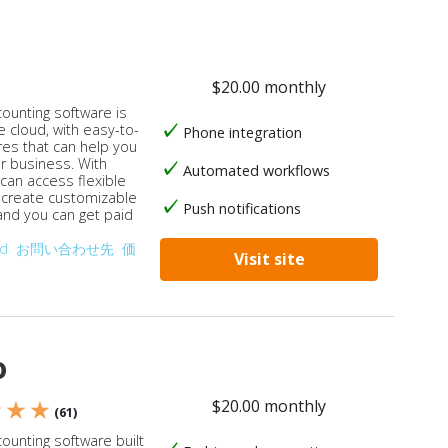
$20.00 monthly
counting software is
e cloud, with easy-to-
Phone integration
res that can help you
ur business. With
Automated workflows
 can access flexible
, create customizable
Push notifications
 and you can get paid
od
お問い合わせ先
価
Visit site
o
$20.00 monthly
★ ★ ★
(61)
ounting software built