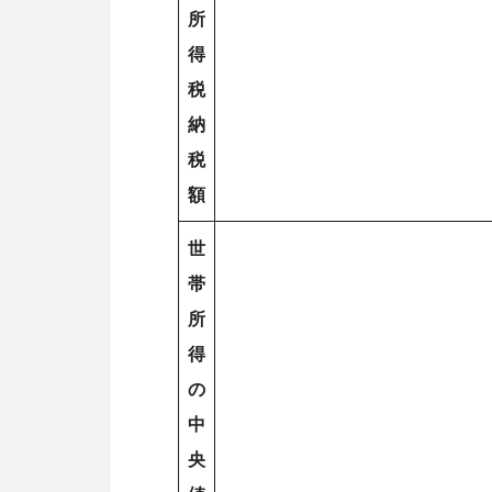
所
得
税
納
税
額
世
帯
所
得
の
中
央