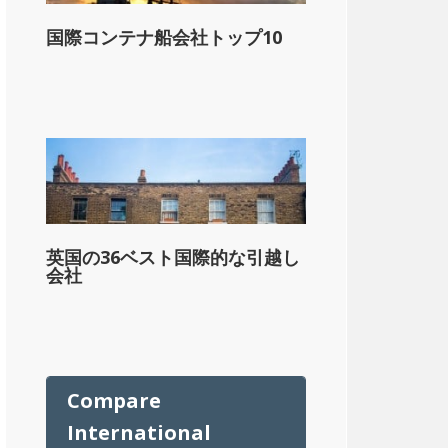
国際コンテナ船会社トップ10
ル
英国の36ベスト国際的な引越し
会社