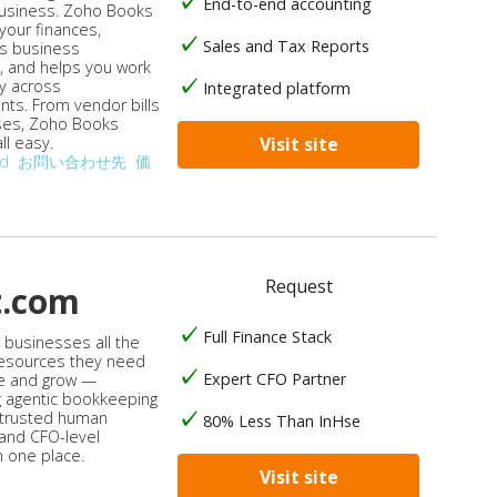
End-to-end accounting
business. Zoho Books
our finances,
Sales and Tax Reports
s business
, and helps you work
ly across
Integrated platform
ts. From vendor bills
ses, Zoho Books
ll easy.
Visit site
od
お問い合わせ先
価
Request
t.com
Full Finance Stack
s businesses all the
 resources they need
Expert CFO Partner
e and grow —
 agentic bookkeeping
 trusted human
80% Less Than InHse
 and CFO-level
n one place.
Visit site