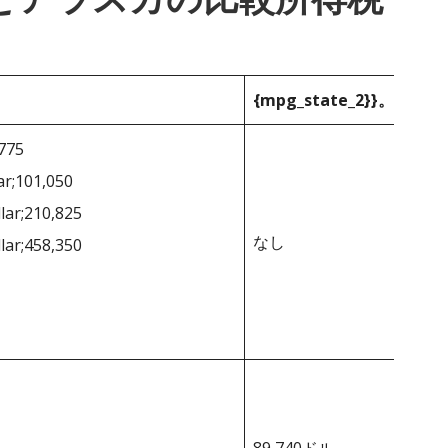
{mpg_state_2}}。
,775
ar;101,050
lar;210,825
なし
lar;458,350