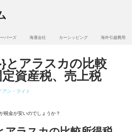
ム
ーバーズ
海運会社
カーシッピング
海外引越費用
e_1}}とアラスカの比較
固定資産税、売上税
イアン・ライト
どちらが税金が安いのでしょうか？
_1}}とアラスカの比較所得税