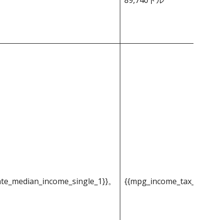
89,740ドル
ate_median_income_single_1}}。
{{mpg_income_tax_based_