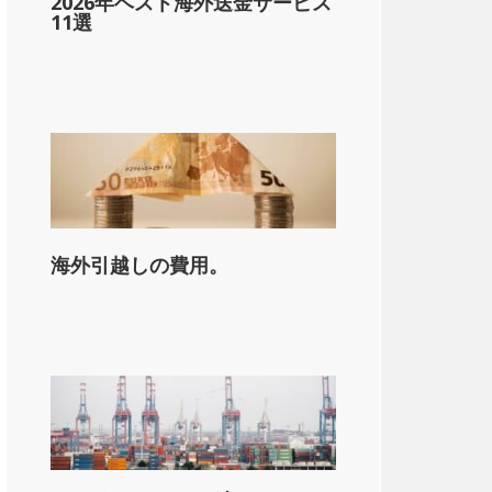
2026年ベスト海外送金サービス
11選
海外引越しの費用。
on_state_median_single_2}}。