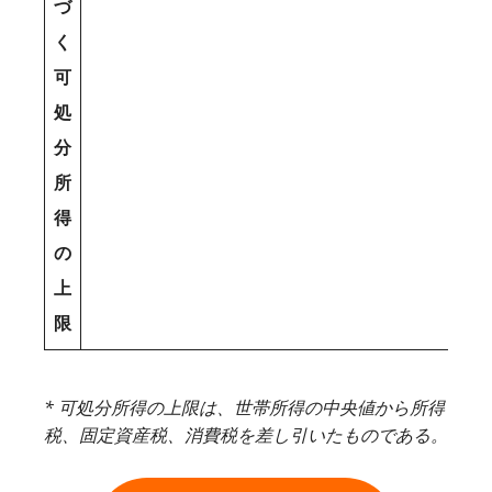
づ
く
可
処
分
所
得
の
上
限
* 可処分所得の上限は、世帯所得の中央値から所得
税、固定資産税、消費税を差し引いたものである。