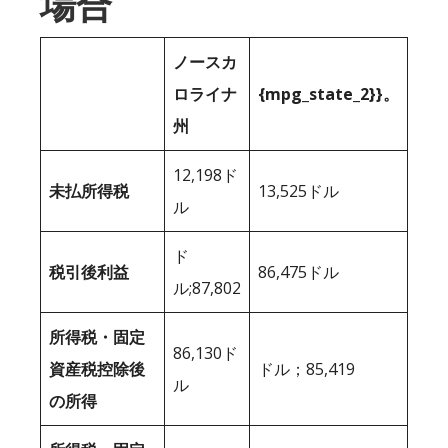
場合
ノースカ
ロライナ
{mpg_state_2}}。
州
12,198ド
未払所得税
13,525ドル
ル
ド
税引後利益
86,475ドル
ル;87,802
所得税・固定
86,130ド
資産税控除後
ドル；85,419
ル
の所得