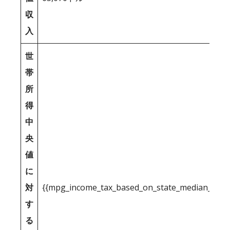
収
入
世
帯
所
得
中
央
値
に
対
{{mpg_income_tax_based_on_state_median_inco
す
る