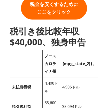
税金を安くするために
ここをクリック
税引き後比較年収
$40,000、独身申告
ノース
カロラ
{mpg_state_2}}。
イナ州
4,400ド
未払所得税
4,906ドル
ル
35,600
税引後利益
35,094ドル