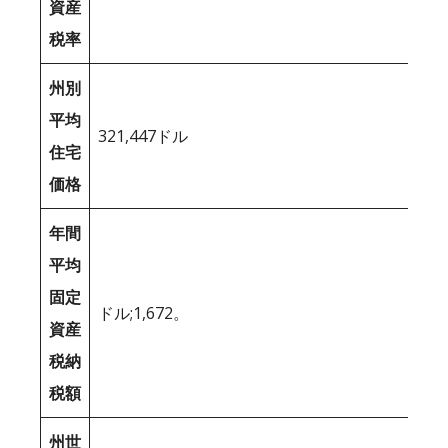
資産
税率
州別
平均
321,447ドル
住宅
価格
年間
平均
固定
ドル;1,672。
資産
税納
税額
州世