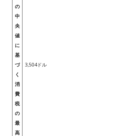
の
中
央
値
に
基
づ
3,504ドル
く
消
費
税
の
最
高