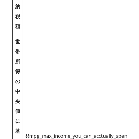
納
税
額
世
帯
所
得
の
中
央
値
に
基
{{mpg_max_income_you_can_acctually_spend_inc