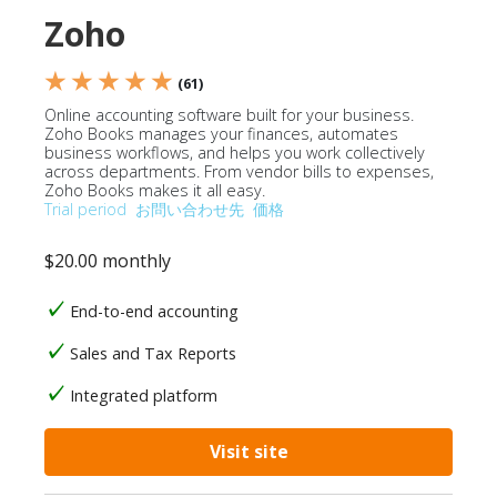
Zoho
★ ★ ★ ★ ★
(61)
Online accounting software built for your business.
Zoho Books manages your finances, automates
business workflows, and helps you work collectively
across departments. From vendor bills to expenses,
Zoho Books makes it all easy.
Trial period
お問い合わせ先
価格
$20.00 monthly
End-to-end accounting
Sales and Tax Reports
Integrated platform
Visit site