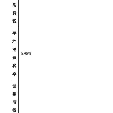
消
費
税
平
均
消
6.98%
費
税
率
世
帯
所
得