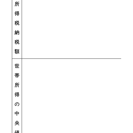
所
得
税
納
税
額
世
帯
所
得
の
中
央
値