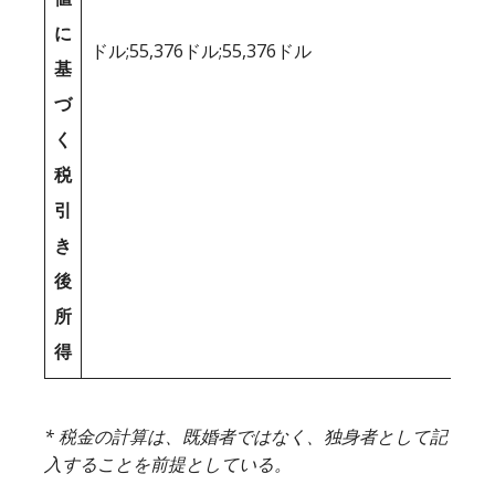
に
ドル;55,376ドル;55,376ドル
基
づ
く
税
引
き
後
所
得
* 税金の計算は、既婚者ではなく、独身者として記
入することを前提としている。