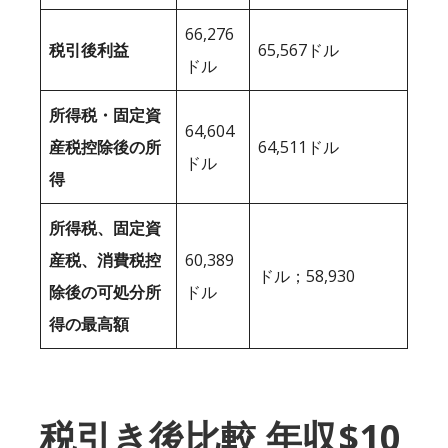
66,276
税引後利益
65,567ドル
ドル
所得税・固定資
64,604
産税控除後の所
64,511ドル
ドル
得
所得税、固定資
産税、消費税控
60,389
ドル；58,930
除後の可処分所
ドル
得の最高額
税引き後比較 年収$10