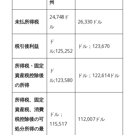
州
24,748ド
未払所得税
26,330ドル
ル
ド
税引後利益
ドル；123,670
ル;125,252
所得税・固定
ド
資産税控除後
ドル；122,614ドル
ル;123,580
の所得
所得税、固定
資産税、消費
ドル；
税控除後の可
112,007ドル
115,517
処分所得の最