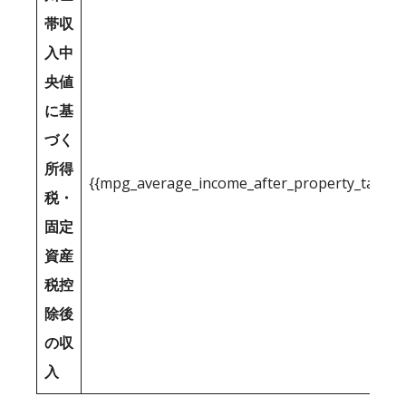
帯収
入中
央値
に基
づく
所得
{{mpg_average_income_after_property_tax_1
税・
固定
資産
税控
除後
の収
入