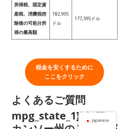
所得税、固定資
産税、消費税控
182,905
177,395ドル
除後の可処分所
ドル
得の最高額
税金を安くするために
ここをクリック
よくあるご質問
mpg_state_1}}とアー
Japanese
カンソー州のどちらが