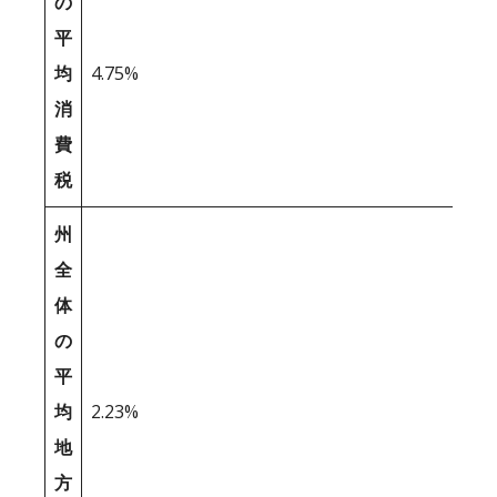
の
平
均
4.75%
消
費
税
州
全
体
の
平
均
2.23%
地
方