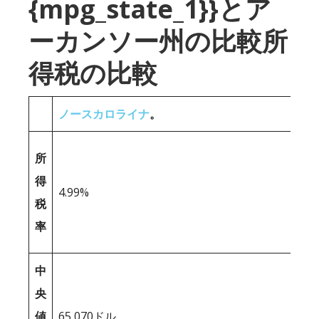
{mpg_state_1}}とア
ーカンソー州の比較所
得税の比較
ノースカロライナ
。
所
得
4.99%
税
率
中
央
値
65,070ドル