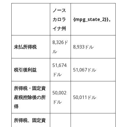
ノース
カロラ
{mpg_state_2}}。
イナ州
8,326ド
未払所得税
8,933ドル
ル
51,674
税引後利益
51,067ドル
ドル
所得税・固定資
50,002
産税控除後の所
50,011ドル
ドル
得
所得税、固定資