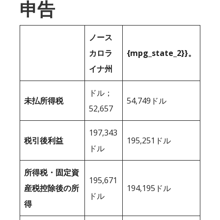
申告
ノース
カロラ
{mpg_state_2}}。
イナ州
ドル；
未払所得税
54,749ドル
52,657
197,343
税引後利益
195,251ドル
ドル
所得税・固定資
195,671
産税控除後の所
194,195ドル
ドル
得