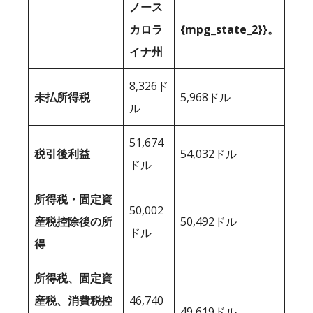
ノース
カロラ
{mpg_state_2}}。
イナ州
8,326ド
未払所得税
5,968ドル
ル
51,674
税引後利益
54,032ドル
ドル
所得税・固定資
50,002
産税控除後の所
50,492ドル
ドル
得
所得税、固定資
産税、消費税控
46,740
49,619ドル