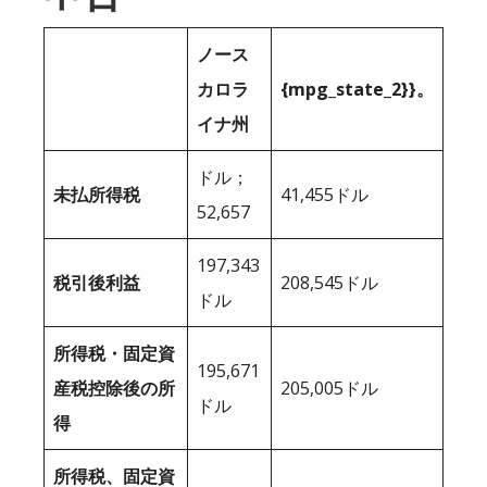
ノース
カロラ
{mpg_state_2}}。
イナ州
ドル；
未払所得税
41,455ドル
52,657
197,343
税引後利益
208,545ドル
ドル
所得税・固定資
195,671
産税控除後の所
205,005ドル
ドル
得
所得税、固定資