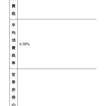
費
税
平
均
消
6.98%
費
税
率
世
帯
所
得
の