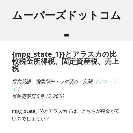
ムーバーズドットコム
{mpg_state_1}}とアラスカの比
較税金所得税、固定資産税、売上
税
原文英語、編集部チェック済み：英語
イアン・ラ
イト
最終更新日
5月 15, 2026
mpg_state_1}}とアラスカでは、どちらが税金が安
いのでしょうか？