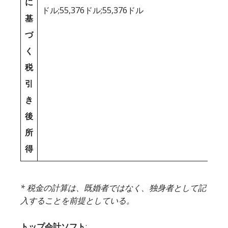
に
ドル;55,376ドル;55,376ドル
基
づ
く
税
引
き
後
所
得
* 税金の計算は、既婚者ではなく、独身者として記
入することを前提としている。
トップ会計ソフト
: