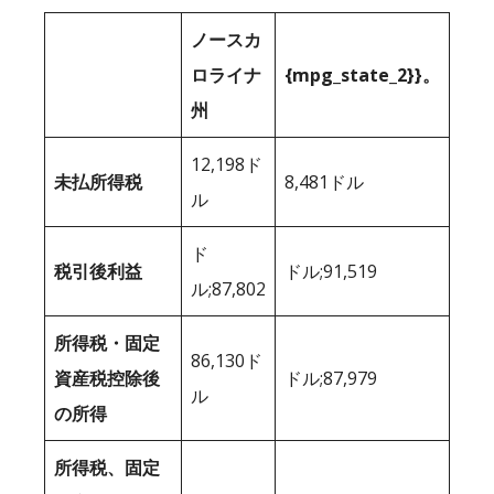
ノースカ
ロライナ
{mpg_state_2}}。
州
12,198ド
未払所得税
8,481ドル
ル
ド
税引後利益
ドル;91,519
ル;87,802
所得税・固定
86,130ド
資産税控除後
ドル;87,979
ル
の所得
所得税、固定