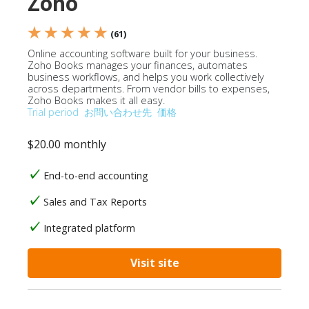
Zoho
★ ★ ★ ★ ★
(61)
Online accounting software built for your business.
Zoho Books manages your finances, automates
business workflows, and helps you work collectively
across departments. From vendor bills to expenses,
Zoho Books makes it all easy.
Trial period
お問い合わせ先
価格
$20.00 monthly
End-to-end accounting
Sales and Tax Reports
Integrated platform
Visit site