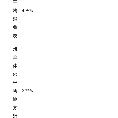
平
均
4.75%
消
費
税
州
全
体
の
平
均
2.23%
地
方
消