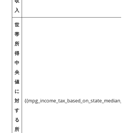
収
入
世
帯
所
得
中
央
値
に
対
{{mpg_income_tax_based_on_state_median_inco
す
る
所