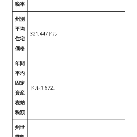
税率
州別
平均
321,447ドル
住宅
価格
年間
平均
固定
ドル;1,672。
資産
税納
税額
州世