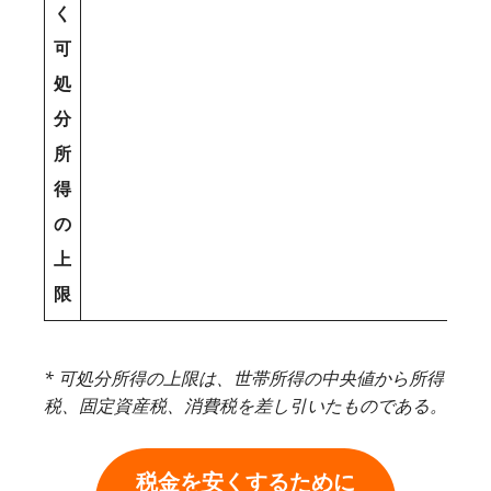
く
可
処
分
所
得
の
上
限
* 可処分所得の上限は、世帯所得の中央値から所得
税、固定資産税、消費税を差し引いたものである。
税金を安くするために