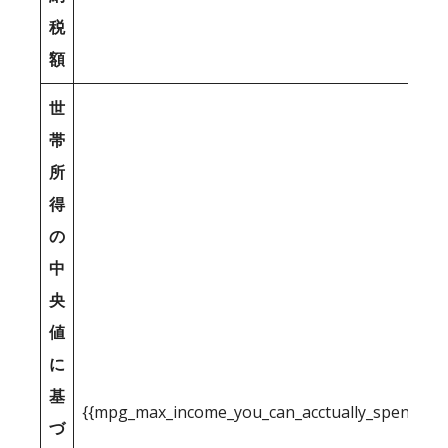
税
額
世
帯
所
得
の
中
央
値
に
基
{{mpg_max_income_you_can_acctually_spend_inc
づ