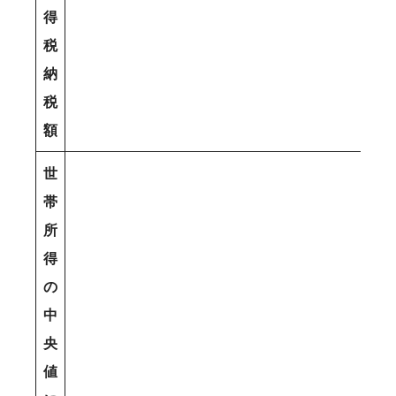
得
税
納
税
額
世
帯
所
得
の
中
央
値