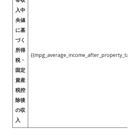
帯収
入中
央値
に基
づく
所得
{{mpg_average_income_after_property_tax_1
税・
固定
資産
税控
除後
の収
入