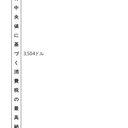
中
央
値
に
基
づ
3,504ドル
く
消
費
税
の
最
高
納