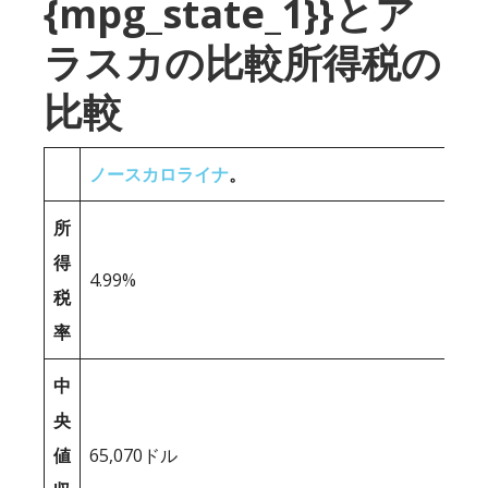
{mpg_state_1}}とア
ラスカの比較所得税の
比較
ノースカロライナ
。
所
得
4.99%
税
率
中
央
値
65,070ドル