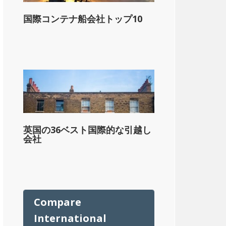
国際コンテナ船会社トップ10
ル
英国の36ベスト国際的な引越し
会社