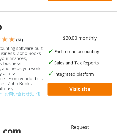
o
$20.00 monthly
★ ★ ★
(61)
ounting software built
End-to-end accounting
business. Zoho Books
our finances,
Sales and Tax Reports
s business
, and helps you work
ly across
Integrated platform
ts. From vendor bills
ses, Zoho Books
ll easy.
Visit site
od
お問い合わせ先
価
Request
t.com