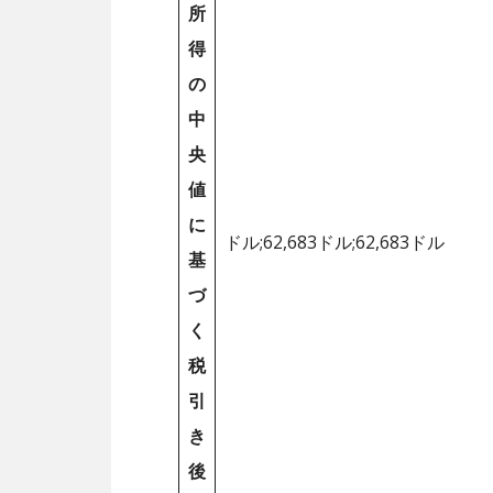
所
得
の
中
央
値
に
ドル;62,683ドル;62,683ドル
基
づ
く
税
引
き
後