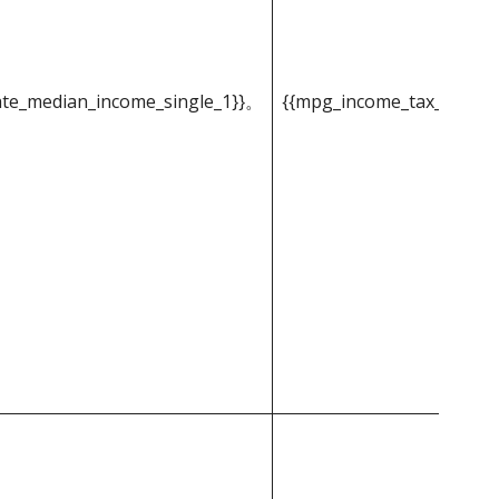
ate_median_income_single_1}}。
{{mpg_income_tax_based_