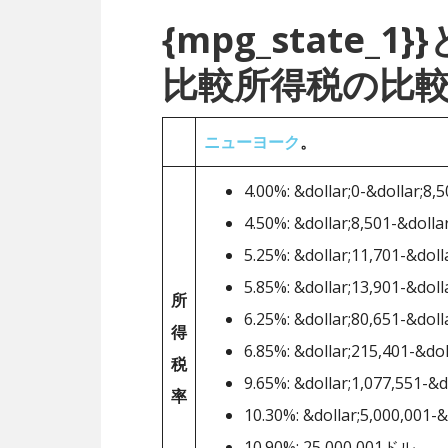
{mpg_state
比較所得税の比
ニューヨーク
。
4.00%: &dollar;0-&dollar;8,
4.50%: &dollar;8,501-&dolla
5.25%: &dollar;11,701-&doll
5.85%: &dollar;13,901-&doll
所
6.25%: &dollar;80,651-&doll
得
6.85%: &dollar;215,401-&dol
税
9.65%: &dollar;1,077,551-&d
率
10.30%: &dollar;5,000,001-&
10.90%: 25,000,001ドル