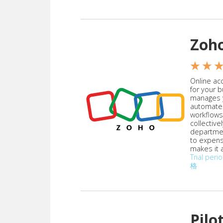
Zoh
★ ★ 
Online acc
for your 
manages y
automate
workflows
collective
departmen
to expen
makes it a
Trial peri
格
Pilo