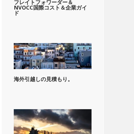
フレイトフォワーダー＆
NVOCC国際コスト＆企業ガイ
ド
on_state_median_single_2}}。
海外引越しの見積もり。