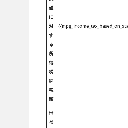
値
に
対
{{mpg_income_tax_based_on_st
す
る
所
得
税
納
税
額
世
帯