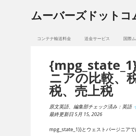
ムーバーズドットコ
コンテナ輸送料金
送金サービス
国際ム
{mpg_stat
ニアの比較、
税、売上税
原文英語、編集部チェック済み：英語
最終更新日
5月 15, 2026
mpg_state_1}}とウェストバージ