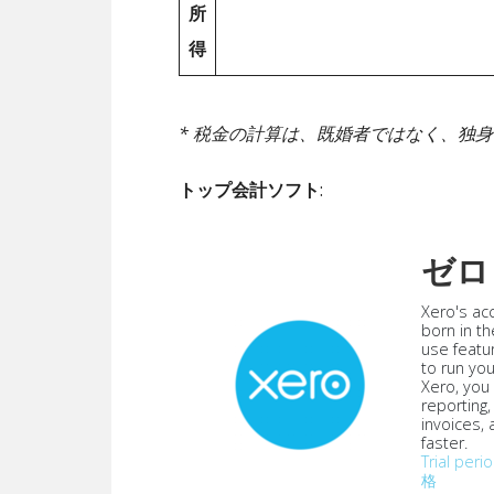
所
得
* 税金の計算は、既婚者ではなく、独
トップ会計ソフト
:
ゼロ
Xero's ac
born in th
use featu
to run yo
Xero, you
reporting
invoices,
faster.
Trial peri
格