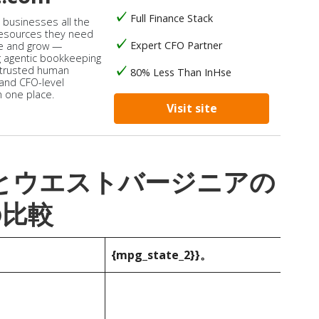
Full Finance Stack
s businesses all the
 resources they need
Expert CFO Partner
e and grow —
 agentic bookkeeping
 trusted human
80% Less Than InHse
 and CFO-level
n one place.
Visit site
_1}}とウエストバージニアの
の比較
{mpg_state_2}}。