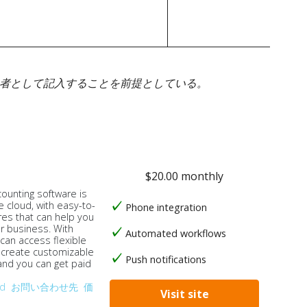
身者として記入することを前提としている。
$20.00 monthly
counting software is
e cloud, with easy-to-
Phone integration
res that can help you
ur business. With
Automated workflows
 can access flexible
, create customizable
Push notifications
 and you can get paid
od
お問い合わせ先
価
Visit site