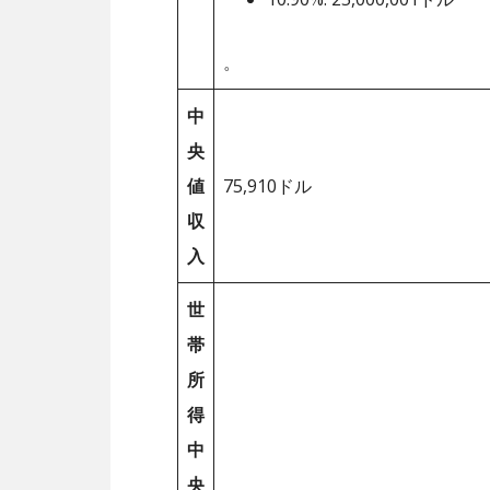
。
中
央
値
75,910ドル
収
入
世
帯
所
得
中
央