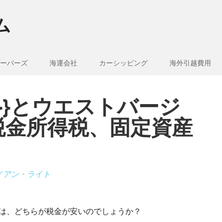
ム
ーバーズ
海運会社
カーシッピング
海外引越費用
e_1}}とウエストバージ
税金所得税、固定資産
イアン・ライト
ニアでは、どちらが税金が安いのでしょうか？