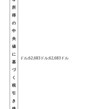
所
得
の
中
央
値
に
ドル;62,683ドル;62,683ドル
基
づ
く
税
引
き
後