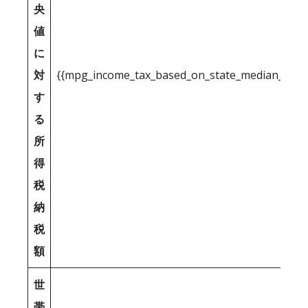
央
値
に
対
{{mpg_income_tax_based_on_state_median_inco
す
る
所
得
税
納
税
額
世
帯