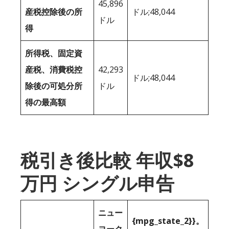
45,896
産税控除後の所
ドル;48,044
ドル
得
所得税、固定資
産税、消費税控
42,293
ドル;48,044
除後の可処分所
ドル
得の最高額
税引き後比較 年収$8
万円 シングル申告
ニュー
{mpg_state_2}}。