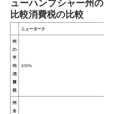
ューハンプシャー州の
比較消費税の比較
ニューヨーク
州
の
平
均
4.00%
消
費
税
州
全