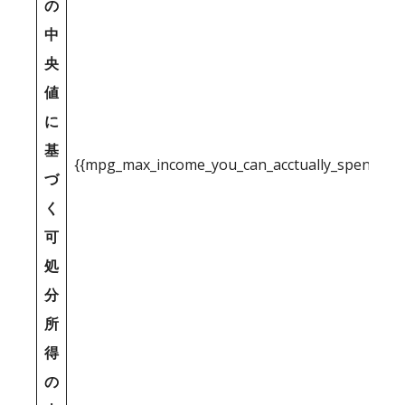
の
中
央
値
に
基
{{mpg_max_income_you_can_acctually_spend_inc
づ
く
可
処
分
所
得
の