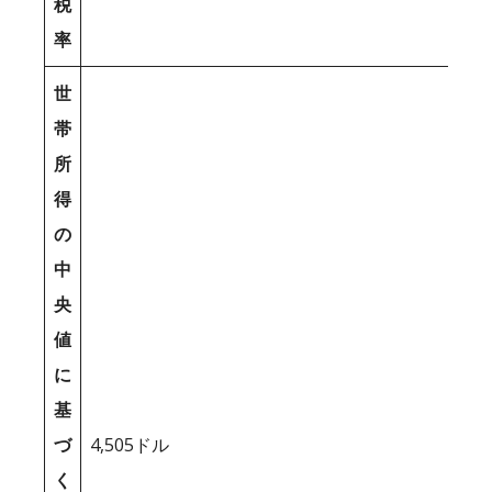
税
率
世
帯
所
得
の
中
央
値
に
基
づ
4,505ドル
く