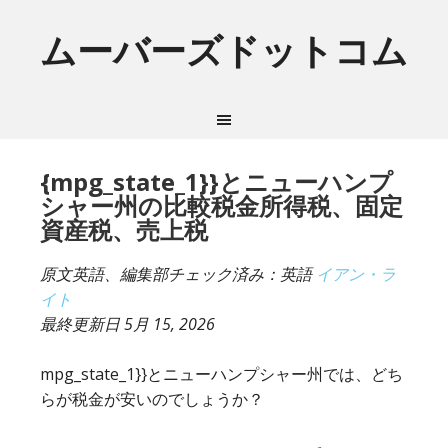
ムーバーズドットコム
{mpg_state_1}}とニューハンプ
シャー州の比較税金所得税、固定
資産税、売上税
原文英語、編集部チェック済み：英語
イアン・ラ
イト
最終更新日
5月 15, 2026
mpg_state_1}}とニューハンプシャー州では、どち
らが税金が安いのでしょうか？