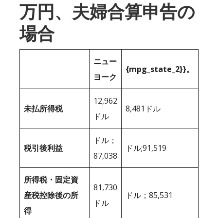
万円、夫婦合算申告の
場合
ニュー
{mpg_state_2}}。
ヨーク
12,962
未払所得税
8,481ドル
ドル
ドル；
税引後利益
ドル;91,519
87,038
所得税・固定資
81,730
産税控除後の所
ドル；85,531
ドル
得