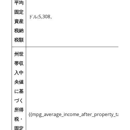
平均
固定
ドル;5,308。
資産
税納
税額
州世
帯収
入中
央値
に基
づく
所得
{{mpg_average_income_after_property_tax_1
税・
固定