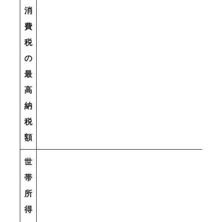
消
費
税
の
最
高
納
税
額
世
帯
所
得