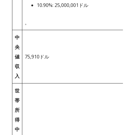
10.90%: 25,000,001ドル
。
中
央
値
75,910ドル
収
入
世
帯
所
得
中