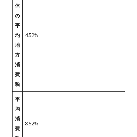
体
の
平
均
4.52%
地
方
消
費
税
平
均
消
8.52%
費