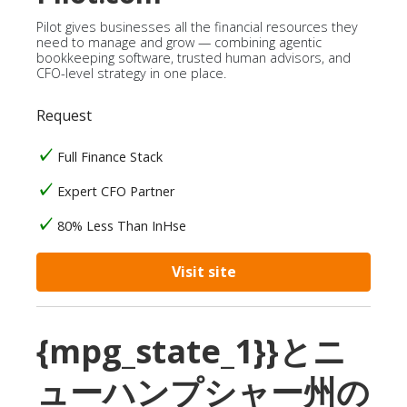
Pilot gives businesses all the financial resources they
need to manage and grow — combining agentic
bookkeeping software, trusted human advisors, and
CFO-level strategy in one place.
Request
Full Finance Stack
Expert CFO Partner
80% Less Than InHse
Visit site
{mpg_state_1}}とニ
ューハンプシャー州の