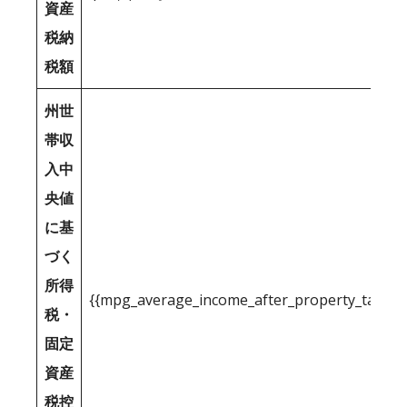
資産
税納
税額
州世
帯収
入中
央値
に基
づく
所得
{{mpg_average_income_after_property_tax_1
税・
固定
資産
税控