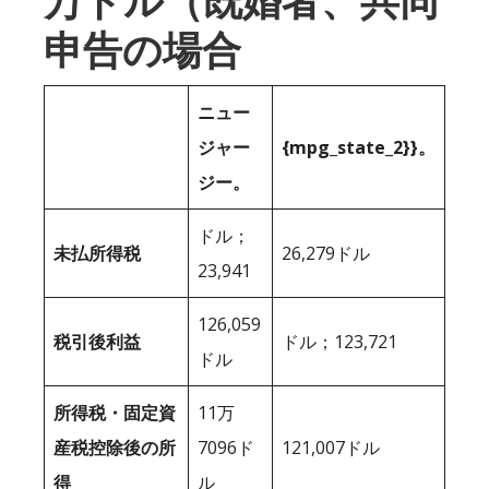
万ドル（既婚者、共同
申告の場合
ニュー
ジャー
{mpg_state_2}}。
ジー。
ドル；
未払所得税
26,279ドル
23,941
126,059
税引後利益
ドル；123,721
ドル
所得税・固定資
11万
産税控除後の所
7096ド
121,007ドル
得
ル