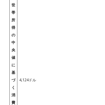
世
帯
所
得
の
中
央
値
に
基
づ
4,124ドル
く
消
費