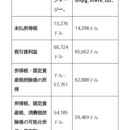
ジャー
{mpg_state_2}}。
ジー。
13,276
未払所得税
14,398ドル
ドル
66,724
税引後利益
65,602ドル
ドル
所得税・固定資
ドル；
産税控除後の所
62,888ドル
57,761
得
所得税、固定資
産税、消費税控
54,185
59,469ドル
除後の可処分所
ドル