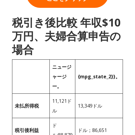
税引き後比較 年収$10
万円、夫婦合算申告の
場合
ニュージ
ャージ
{mpg_state_2}}。
ー。
11,121ド
未払所得税
13,349ドル
ル
ド
税引後利益
ドル；86,651
ル;88,879