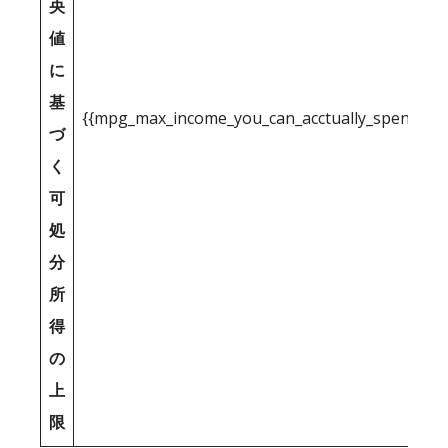
央
値
に
基
{{mpg_max_income_you_can_acctually_spend_inc
づ
く
可
処
分
所
得
の
上
限