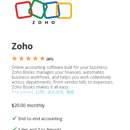
Zoho
★ ★ ★ ★ ★
(61)
Online accounting software built for your business.
Zoho Books manages your finances, automates
business workflows, and helps you work collectively
across departments. From vendor bills to expenses,
Zoho Books makes it all easy.
Trial period
お問い合わせ先
価格
$20.00 monthly
End-to-end accounting
Sales and Tax Reports