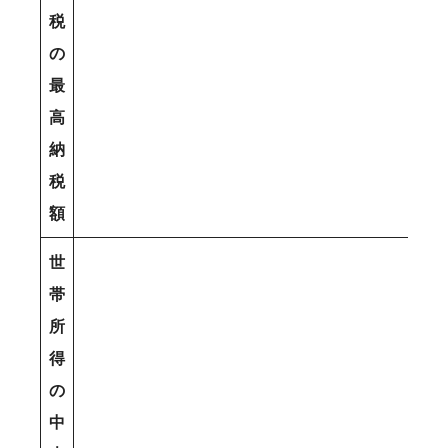
税
の
最
高
納
税
額
世
帯
所
得
の
中