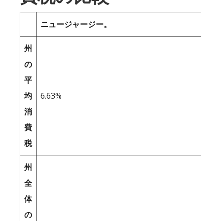
ニュージャージー。
州
の
平
均
6.63%
消
費
税
州
全
体
の