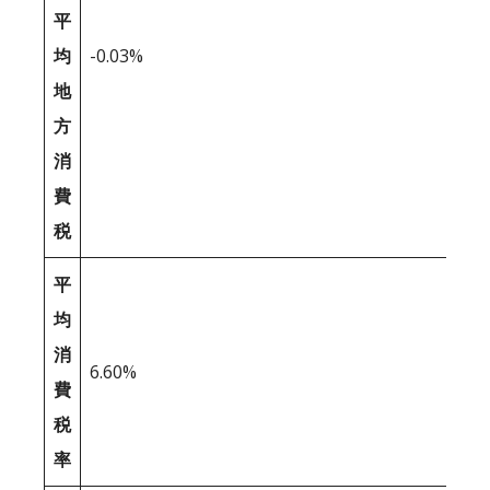
平
均
-0.03%
地
方
消
費
税
平
均
消
6.60%
費
税
率