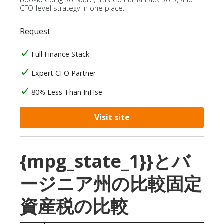
CFO-level strategy in one place.
Request
Full Finance Stack
Expert CFO Partner
80% Less Than InHse
Visit site
{mpg_state_1}}とバ
ージニア州の比較固定
資産税の比較