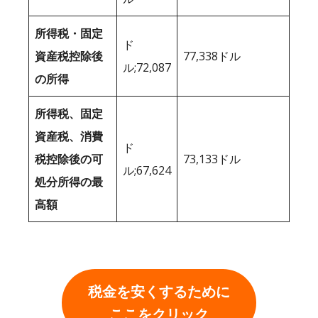
所得税・固定
ド
資産税控除後
77,338ドル
ル;72,087
の所得
所得税、固定
資産税、消費
ド
税控除後の可
73,133ドル
ル;67,624
処分所得の最
高額
税金を安くするために
ここをクリック