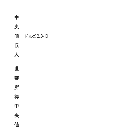
中
央
値
ドル;92,340
収
入
世
帯
所
得
中
央
値