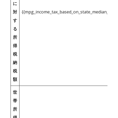
に
対
{{mpg_income_tax_based_on_state_median_inco
す
る
所
得
税
納
税
額
世
帯
所
得