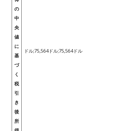
の
中
央
値
に
ドル;75,564ドル;75,564ドル
基
づ
く
税
引
き
後
所
得