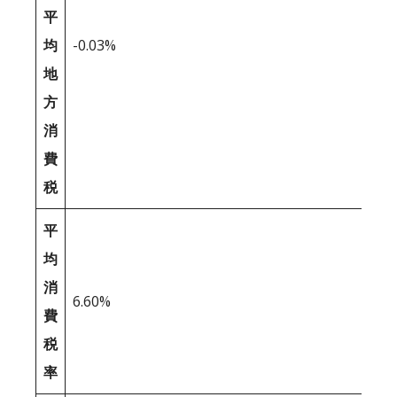
平
均
-0.03%
地
方
消
費
税
平
均
消
6.60%
費
税
率