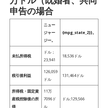
万ドル（既婚者、共同
申告の場合
ニュー
ジャー
{mpg_state_2}}。
ジー。
ドル；
未払所得税
18,536ドル
23,941
126,059
税引後利益
131,464ドル
ドル
所得税・固定資
11万
産税控除後の所
7096ド
ドル;129,566
得
ル