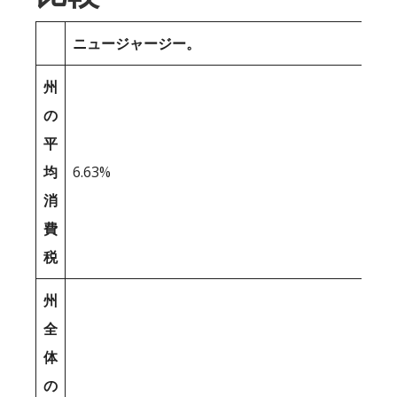
ニュージャージー。
州
の
平
均
6.63%
消
費
税
州
全
体
の