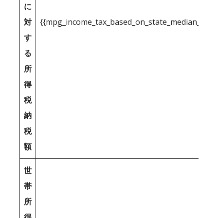
に
対
{{mpg_income_tax_based_on_state_median_inco
す
る
所
得
税
納
税
額
世
帯
所
得