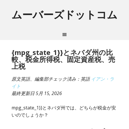
ムーバーズドットコム
{mpg_state_1}}とネバダ州の比
較、税金所得税、固定資産税、売
上税
原文英語、編集部チェック済み：英語
イアン・ラ
イト
最終更新日
5月 15, 2026
mpg_state_1}}とネバダ州では、どちらが税金が安
いのでしょうか？