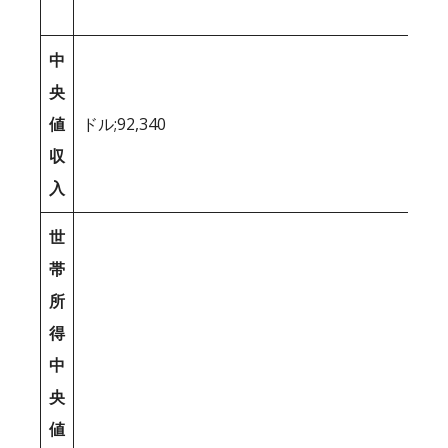
中
央
値
ドル;92,340
収
入
世
帯
所
得
中
央
値