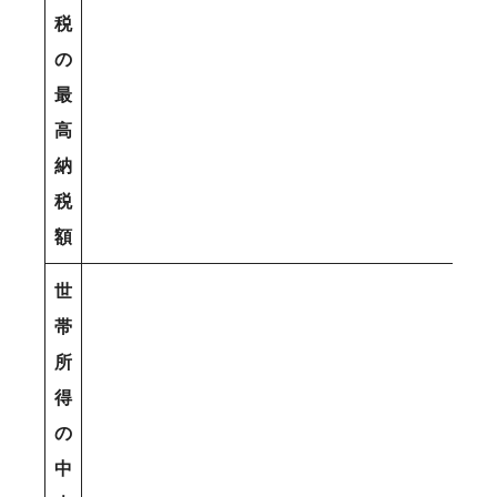
税
の
最
高
納
税
額
世
帯
所
得
の
中