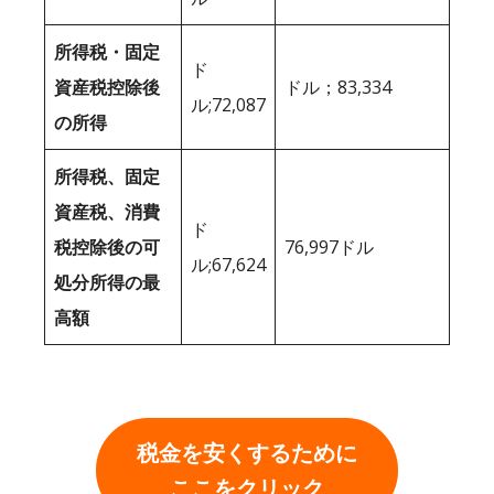
所得税・固定
ド
資産税控除後
ドル；83,334
ル;72,087
の所得
所得税、固定
資産税、消費
ド
税控除後の可
76,997ドル
ル;67,624
処分所得の最
高額
税金を安くするために
ここをクリック