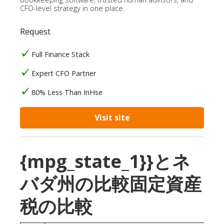
CFO-level strategy in one place.
Request
Full Finance Stack
Expert CFO Partner
80% Less Than InHse
Visit site
{mpg_state_1}}とネ
バダ州の比較固定資産
税の比較