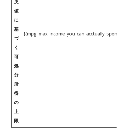
央
値
に
基
{{mpg_max_income_you_can_acctually_spend_inc
づ
く
可
処
分
所
得
の
上
限