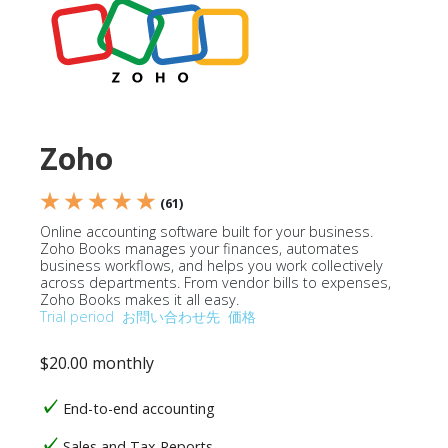
Zoho
★ ★ ★ ★ ★
(61)
Online accounting software built for your business.
Zoho Books manages your finances, automates
business workflows, and helps you work collectively
across departments. From vendor bills to expenses,
Zoho Books makes it all easy.
Trial period
お問い合わせ先
価格
$20.00 monthly
End-to-end accounting
Sales and Tax Reports