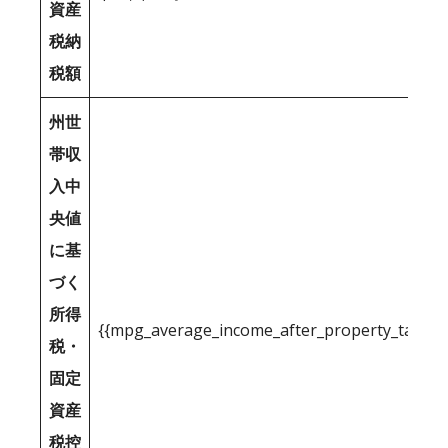
資産
税納
税額
州世
帯収
入中
央値
に基
づく
所得
{{mpg_average_income_after_property_tax_1
税・
固定
資産
税控