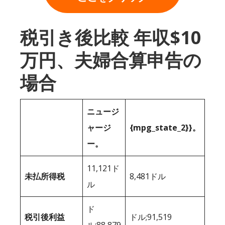
税引き後比較 年収$10
万円、夫婦合算申告の
場合
ニュージ
ャージ
{mpg_state_2}}。
ー。
11,121ド
未払所得税
8,481ドル
ル
ド
税引後利益
ドル;91,519
ル;88,879