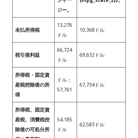
ジャー
{mpg_state_2}}。
ジー。
13,276
未払所得税
10,368ドル
ドル
66,724
税引後利益
69,632ドル
ドル
所得税・固定資
ドル；
産税控除後の所
67,734ドル
57,761
得
所得税、固定資
産税、消費税控
54,185
62,583ドル
除後の可処分所
ドル