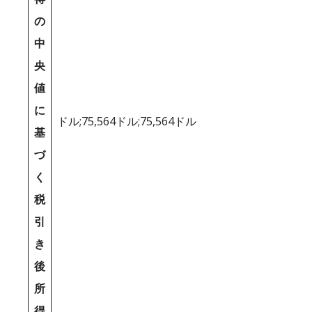
の
中
央
値
に
ドル;75,564ドル;75,564ドル
基
づ
く
税
引
き
後
所
得