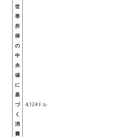
世
帯
所
得
の
中
央
値
に
基
づ
4,124ドル
く
消
費