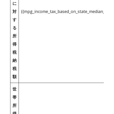
に
対
{{mpg_income_tax_based_on_state_median_inco
す
る
所
得
税
納
税
額
世
帯
所
得