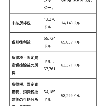
ジャー
{mpg_state_2}}。
ジー。
13,276
未払所得税
14,143ドル
ドル
66,724
税引後利益
65,857ドル
ドル
所得税・固定資
ドル；
産税控除後の所
63,371ドル
57,761
得
所得税、固定資
産税、消費税控
54,185
58,299ドル
除後の可処分所
ドル