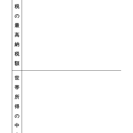
税
の
最
高
納
税
額
世
帯
所
得
の
中