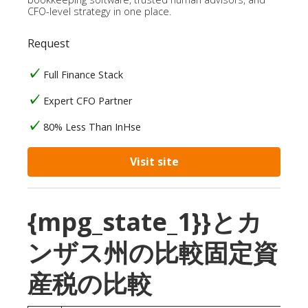
CFO-level strategy in one place.
Request
Full Finance Stack
Expert CFO Partner
80% Less Than InHse
Visit site
{mpg_state_1}}とカ
ンザス州の比較固定資
産税の比較