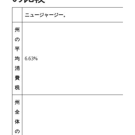
ニュージャージー。
州
の
平
均
6.63%
消
費
税
州
全
体
の