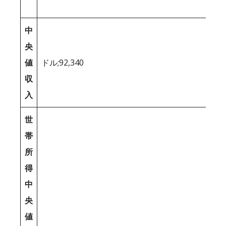
中
央
値
ドル;92,340
収
入
世
帯
所
得
中
央
値