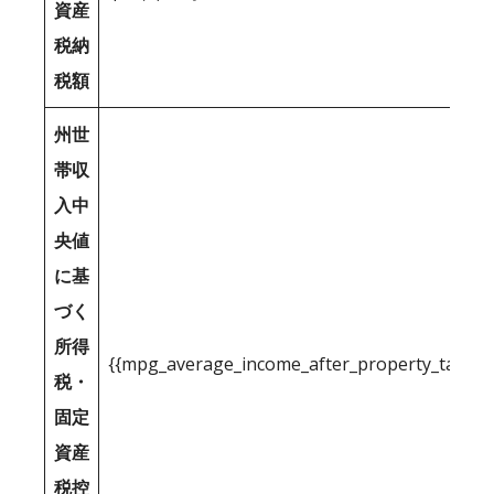
資産
税納
税額
州世
帯収
入中
央値
に基
づく
所得
{{mpg_average_income_after_property_tax_1
税・
固定
資産
税控