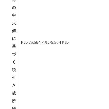
の
中
央
値
に
ドル;75,564ドル;75,564ドル
基
づ
く
税
引
き
後
所
得