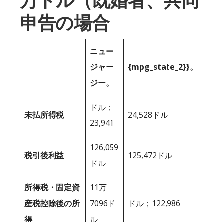
万ドル（既婚者、共同
申告の場合
ニュー
ジャー
{mpg_state_2}}。
ジー。
ドル；
未払所得税
24,528ドル
23,941
126,059
税引後利益
125,472ドル
ドル
所得税・固定資
11万
産税控除後の所
7096ド
ドル；122,986
得
ル