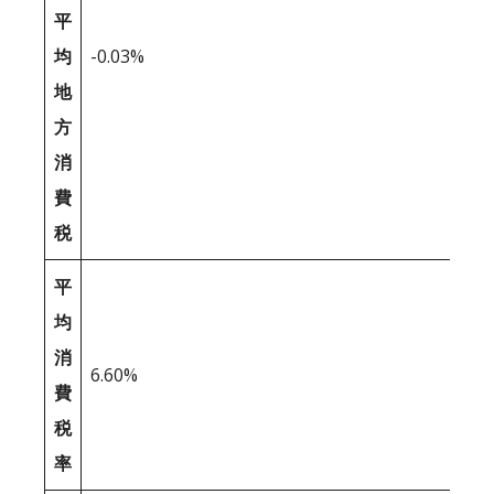
平
均
-0.03%
地
方
消
費
税
平
均
消
6.60%
費
税
率