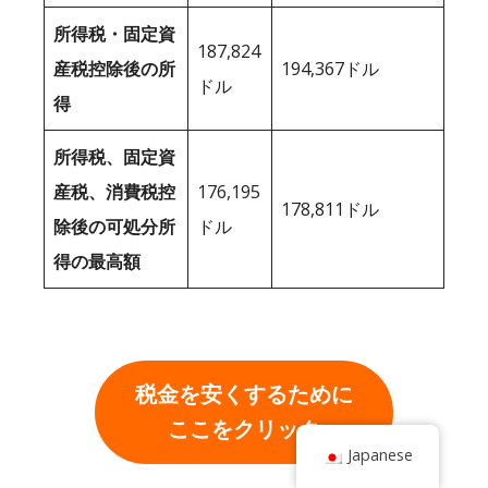
所得税・固定資
187,824
産税控除後の所
194,367ドル
ドル
得
所得税、固定資
産税、消費税控
176,195
178,811ドル
除後の可処分所
ドル
得の最高額
税金を安くするために
ここをクリック
Japanese