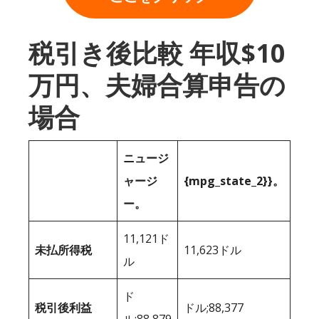
税引き後比較 年収$10
万円、夫婦合算申告の
場合
ニュージ
ャージ
{mpg_state_2}}。
ー。
11,121ド
未払所得税
11,623ドル
ル
ド
税引後利益
ドル;88,377
ル;88,879