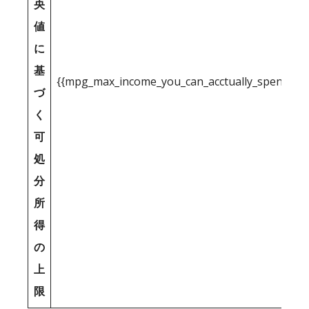
央
値
に
基
{{mpg_max_income_you_can_acctually_spend_inc
づ
く
可
処
分
所
得
の
上
限