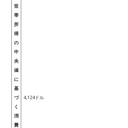
世
帯
所
得
の
中
央
値
に
基
づ
4,124ドル
く
消
費