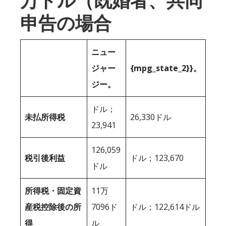
万ドル（既婚者、共同
申告の場合
ニュー
ジャー
{mpg_state_2}}。
ジー。
ドル；
未払所得税
26,330ドル
23,941
126,059
税引後利益
ドル；123,670
ドル
所得税・固定資
11万
産税控除後の所
7096ド
ドル；122,614ドル
得
ル