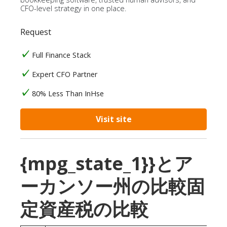
CFO-level strategy in one place.
Request
Full Finance Stack
Expert CFO Partner
80% Less Than InHse
Visit site
{mpg_state_1}}とア
ーカンソー州の比較固
定資産税の比較