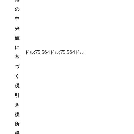
の
中
央
値
に
ドル;75,564ドル;75,564ドル
基
づ
く
税
引
き
後
所
得