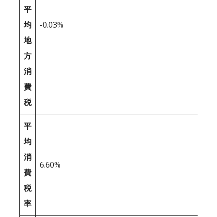
平
均
-0.03%
地
方
消
費
税
平
均
消
6.60%
費
税
率