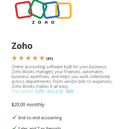
Zoho
★ ★ ★ ★ ★
(61)
Online accounting software built for your business.
Zoho Books manages your finances, automates
business workflows, and helps you work collectively
across departments. From vendor bills to expenses,
Zoho Books makes it all easy.
Trial period
お問い合わせ先
価格
$20.00 monthly
End-to-end accounting
Sales and Tax Reports