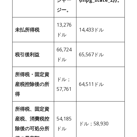
ジャー
{mpg_state_2}}。
ジー。
13,276
未払所得税
14,433ドル
ドル
66,724
税引後利益
65,567ドル
ドル
所得税・固定資
ドル；
産税控除後の所
64,511ドル
57,761
得
所得税、固定資
産税、消費税控
54,185
ドル；58,930
除後の可処分所
ドル