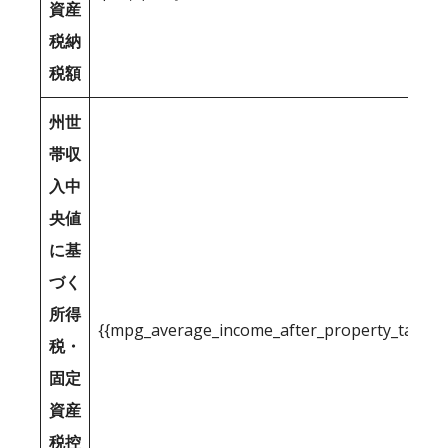
資産
税納
税額
州世
帯収
入中
央値
に基
づく
所得
{{mpg_average_income_after_property_tax_1
税・
固定
資産
税控