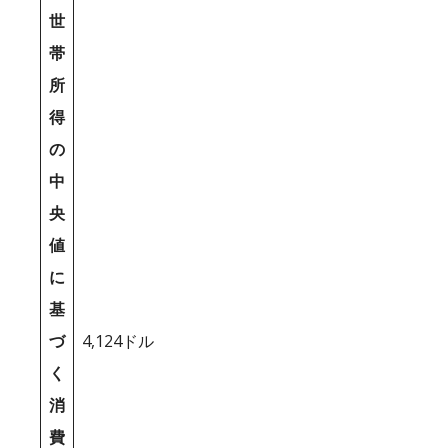
世
帯
所
得
の
中
央
値
に
基
づ
4,124ドル
く
消
費