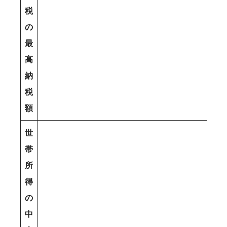
税
の
最
高
納
税
額
世
帯
所
得
の
中