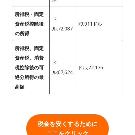
所得税・固定
ド
資産税控除後
79,011ドル
ル;72,087
の所得
所得税、固定
資産税、消費
ド
税控除後の可
ドル;72,176
ル;67,624
処分所得の最
高額
税金を安くするために
ここをクリック