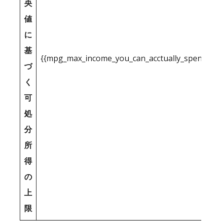
央
値
に
基
{{mpg_max_income_you_can_acctually_spend_inc
づ
く
可
処
分
所
得
の
上
限