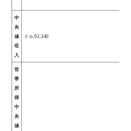
中
央
値
ドル;92,340
収
入
世
帯
所
得
中
央
値