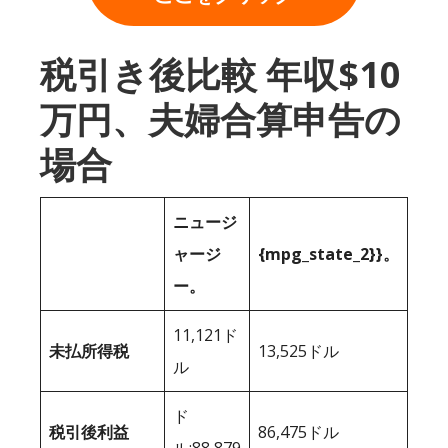
税引き後比較 年収$10
万円、夫婦合算申告の
場合
ニュージ
ャージ
{mpg_state_2}}。
ー。
11,121ド
未払所得税
13,525ドル
ル
ド
税引後利益
86,475ドル
ル;88,879