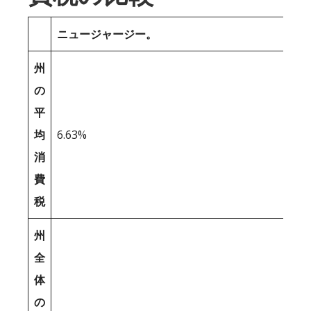
ニュージャージー。
州
の
平
均
6.63%
消
費
税
州
全
体
の