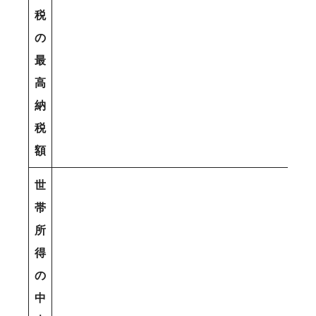
税
の
最
高
納
税
額
世
帯
所
得
の
中