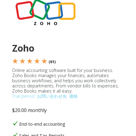
Zoho
★ ★ ★ ★ ★
(61)
Online accounting software built for your business.
Zoho Books manages your finances, automates
business workflows, and helps you work collectively
across departments. From vendor bills to expenses,
Zoho Books makes it all easy.
Trial period
お問い合わせ先
価格
$20.00 monthly
End-to-end accounting
Sales and Tax Reports