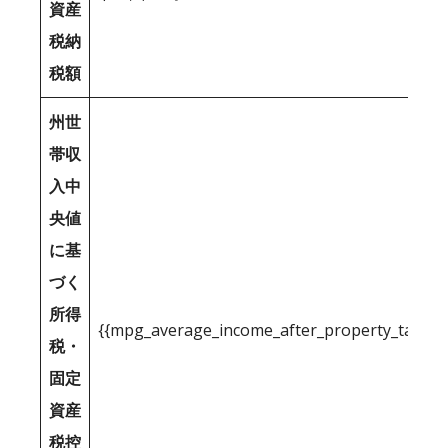
資産
税納
税額
州世
帯収
入中
央値
に基
づく
所得
{{mpg_average_income_after_property_tax_1
税・
固定
資産
税控