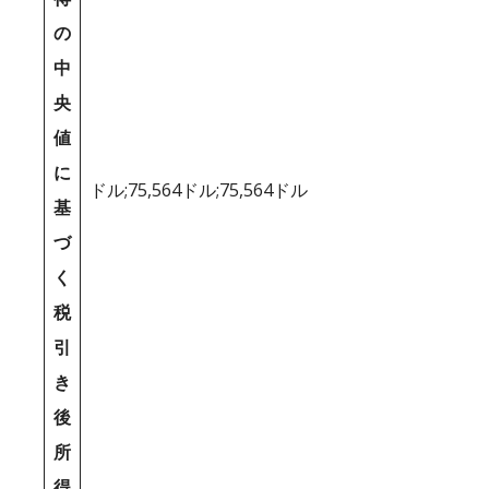
の
中
央
値
に
ドル;75,564ドル;75,564ドル
基
づ
く
税
引
き
後
所
得