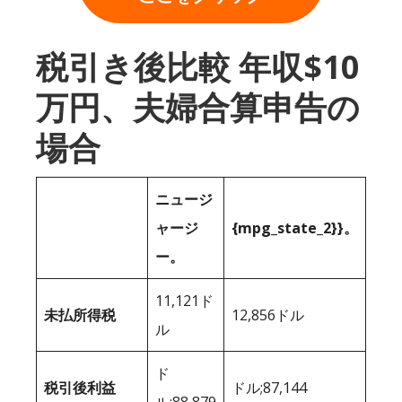
税引き後比較 年収$10
万円、夫婦合算申告の
場合
ニュージ
ャージ
{mpg_state_2}}。
ー。
11,121ド
未払所得税
12,856ドル
ル
ド
税引後利益
ドル;87,144
ル;88,879