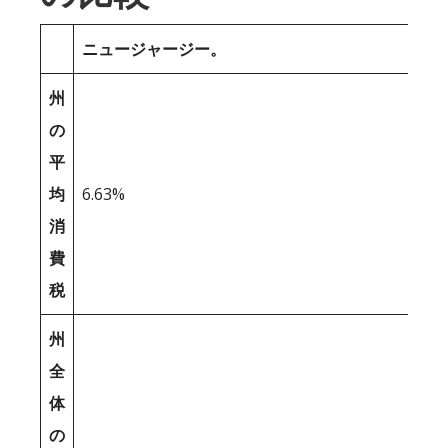
ニュージャージー。
州
の
平
均
6.63%
消
費
税
州
全
体
の