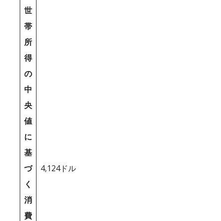
世
帯
所
得
の
中
央
値
に
基
づ
4,124ドル
く
消
費