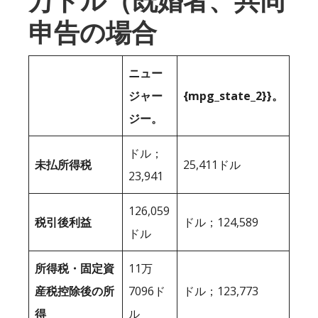
万ドル（既婚者、共同
申告の場合
ニュー
ジャー
{mpg_state_2}}。
ジー。
ドル；
未払所得税
25,411ドル
23,941
126,059
税引後利益
ドル；124,589
ドル
所得税・固定資
11万
産税控除後の所
7096ド
ドル；123,773
得
ル