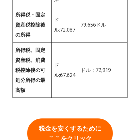
所得税・固定
ド
資産税控除後
79,656ドル
ル;72,087
の所得
所得税、固定
資産税、消費
ド
税控除後の可
ドル；72,919
ル;67,624
処分所得の最
高額
税金を安くするために
ここをクリック