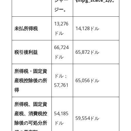
ジャー
{mpg_state_2}}。
ジー。
13,276
未払所得税
14,128ドル
ドル
66,724
税引後利益
65,872ドル
ドル
所得税・固定資
ドル；
産税控除後の所
65,056ドル
57,761
得
所得税、固定資
産税、消費税控
54,185
59,554ドル
除後の可処分所
ドル