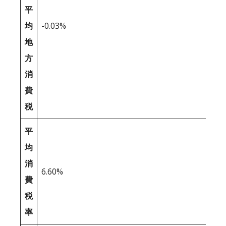
平
均
-0.03%
地
方
消
費
税
平
均
消
6.60%
費
税
率