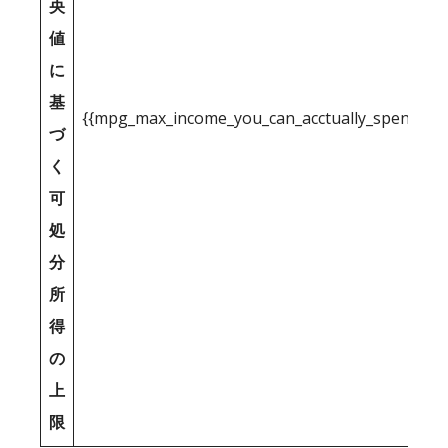
央
値
に
基
{{mpg_max_income_you_can_acctually_spend_inc
づ
く
可
処
分
所
得
の
上
限