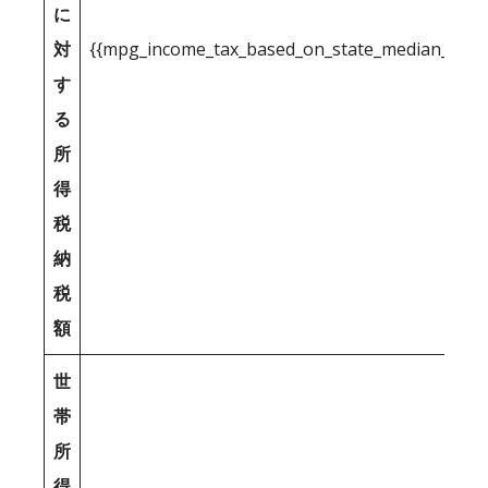
に
対
{{mpg_income_tax_based_on_state_median_inco
す
る
所
得
税
納
税
額
世
帯
所
得