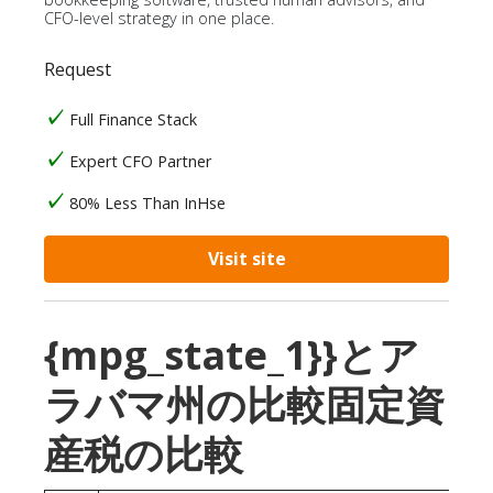
CFO-level strategy in one place.
Request
Full Finance Stack
Expert CFO Partner
80% Less Than InHse
Visit site
{mpg_state_1}}とア
ラバマ州の比較固定資
産税の比較