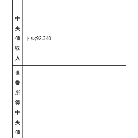
中
央
値
ドル;92,340
収
入
世
帯
所
得
中
央
値