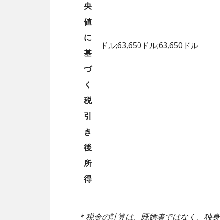
央
値
に
ドル;63,650ドル;63,650ドル
基
づ
く
税
引
き
後
所
得
* 税金の計算は、既婚者ではなく、独