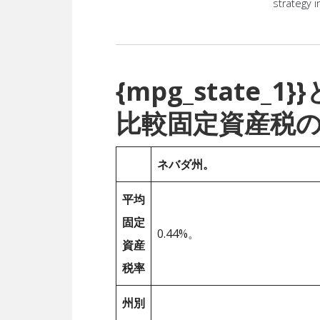
strategy i
{mpg_state
比較固定資産税
ネバダ州。
平均
固定
0.44%。
資産
税率
州別