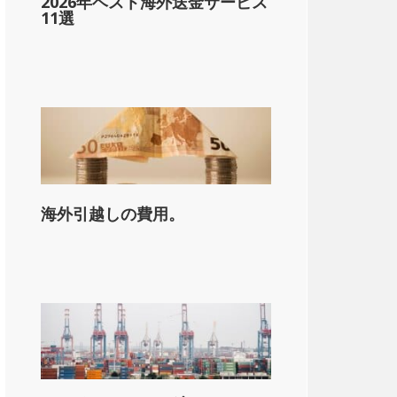
2026年ベスト海外送金サービス
11選
海外引越しの費用。
on_state_median_single_2}}。