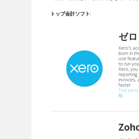
トップ会計ソフト
:
ゼロ
Xero's ac
born in th
use featu
to run yo
Xero, you
reporting
invoices,
faster.
Trial peri
格
Zoh