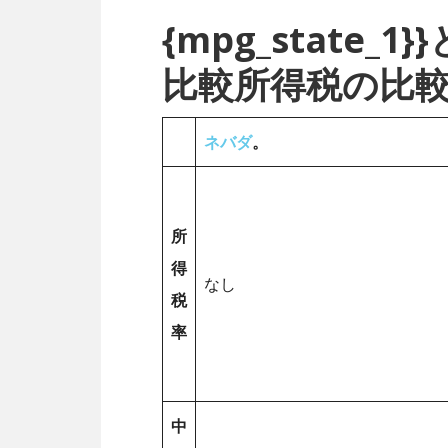
{mpg_state
比較所得税の比
ネバダ
。
所
得
なし
税
率
中