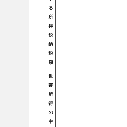
る
所
得
税
納
税
額
世
帯
所
得
の
中