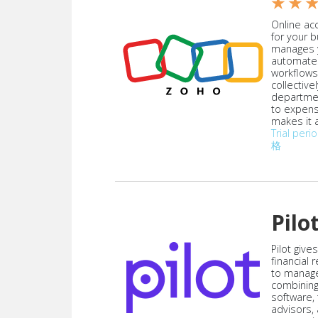
★ ★ 
Online acc
for your 
manages y
automate
workflows
collective
departmen
to expen
makes it a
Trial peri
格
Pilo
Pilot give
financial
to manag
combining
software,
advisors,