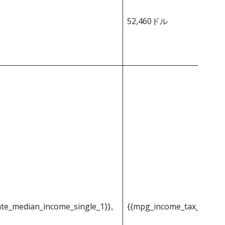
52,460ドル
ate_median_income_single_1}}。
{{mpg_income_tax_based_