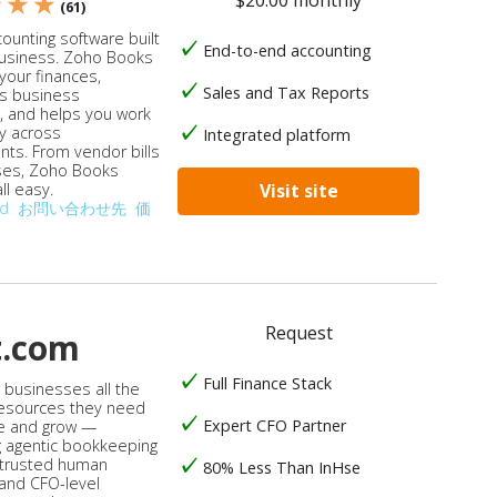
$20.00 monthly
★ ★ ★
(61)
ounting software built
End-to-end accounting
business. Zoho Books
our finances,
Sales and Tax Reports
s business
, and helps you work
ly across
Integrated platform
ts. From vendor bills
ses, Zoho Books
ll easy.
Visit site
od
お問い合わせ先
価
Request
t.com
Full Finance Stack
s businesses all the
 resources they need
Expert CFO Partner
e and grow —
 agentic bookkeeping
 trusted human
80% Less Than InHse
 and CFO-level