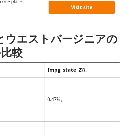
n one place.
Visit site
_1}}とウエストバージニアの
の比較
{mpg_state_2}}。
0.47%。