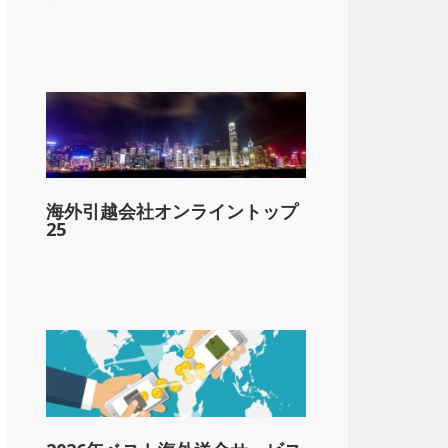
lar;10,000
海外引越会社オンライントップ
1-&dollar;25,000
25
1-&dollar;40,000
1-&dollar;60,000
以上