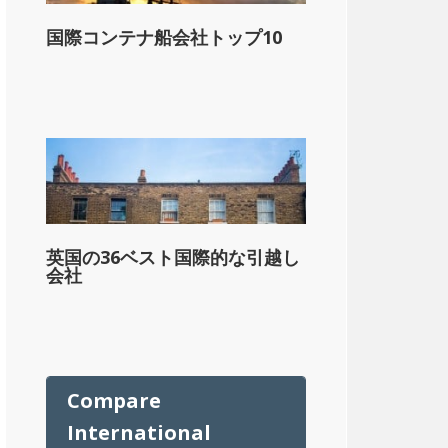
国際コンテナ船会社トップ10
ル
英国の36ベスト国際的な引越し
会社