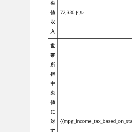
央
値
72,330ドル
収
入
世
帯
所
得
中
央
値
に
対
{{mpg_income_tax_based_on_st
す