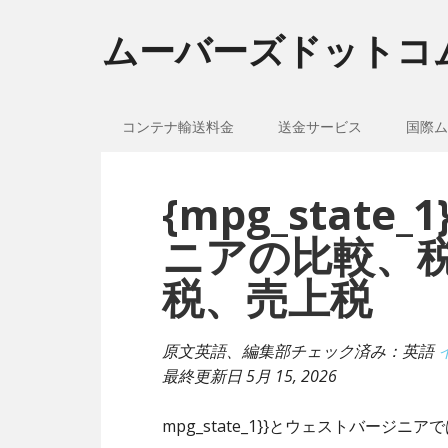
ムーバーズドットコ
コンテナ輸送料金
送金サービス
国際ム
{mpg_stat
ニアの比較、
税、売上税
原文英語、編集部チェック済み：英語
最終更新日
5月 15, 2026
mpg_state_1}}とウェストバージ