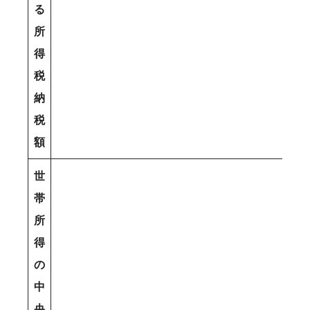
る
所
得
税
納
税
額
世
帯
所
得
の
中
央