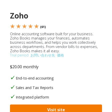
Zoho
★ ★ ★ ★ ★
(61)
Online accounting software built for your business.
Zoho Books manages your finances, automates
business workflows, and helps you work collectively
across departments. From vendor bills to expenses,
Zoho Books makes it all easy.
Trial period
お問い合わせ先
価格
$20.00 monthly
End-to-end accounting
Sales and Tax Reports
Integrated platform
Visit site