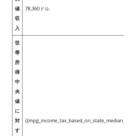
値
78,360ドル
収
入
世
帯
所
得
中
央
値
に
対
{{mpg_income_tax_based_on_state_median_inco
す