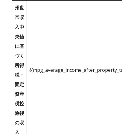
州世
帯収
入中
央値
に基
づく
所得
{{mpg_average_income_after_property_tax_1
税・
固定
資産
税控
除後
の収
入