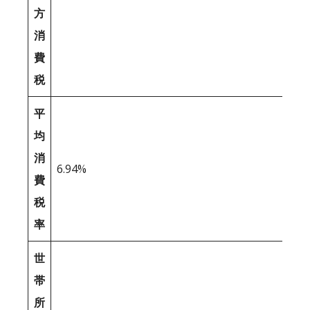
方
消
費
税
平
均
消
6.94%
費
税
率
世
帯
所