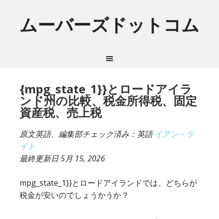
ムーバーズドットコム
{mpg_state_1}}とロードアイラ
ンド州の比較、税金所得税、固定
資産税、売上税
原文英語、編集部チェック済み：英語
イアン・ラ
イト
最終更新日
5月 15, 2026
mpg_state_1}}とロードアイランドでは、どちらが
税金が安いのでしょうかうか？