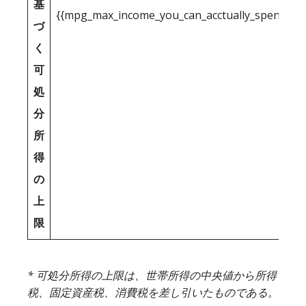
基
{{mpg_max_income_you_can_acctually_spend_inc
づ
く
可
処
分
所
得
の
上
限
* 可処分所得の上限は、世帯所得の中央値から所得
税、固定資産税、消費税を差し引いたものである。