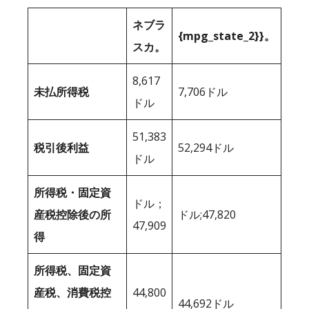
ネブラ
{mpg_state_2}}。
スカ。
8,617
未払所得税
7,706ドル
ドル
51,383
税引後利益
52,294ドル
ドル
所得税・固定資
ドル；
産税控除後の所
ドル;47,820
47,909
得
所得税、固定資
産税、消費税控
44,800
44,692ドル