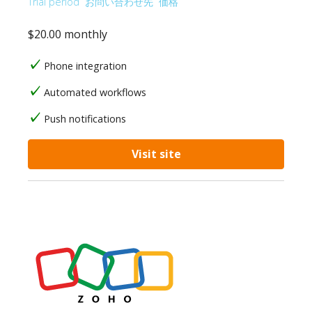
Trial period
お問い合わせ先
価格
$20.00 monthly
Phone integration
Automated workflows
Push notifications
Visit site