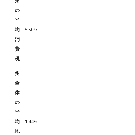
州
の
平
均
5.50%
消
費
税
州
全
体
の
平
均
1.44%
地