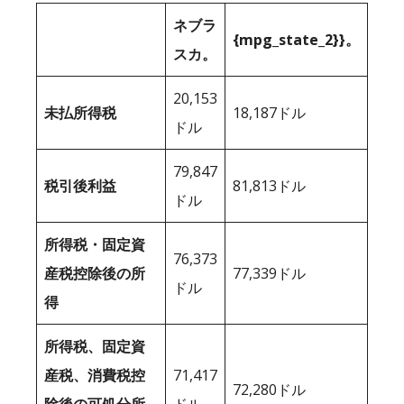
ネブラ
{mpg_state_2}}。
スカ。
20,153
未払所得税
18,187ドル
ドル
79,847
税引後利益
81,813ドル
ドル
所得税・固定資
76,373
産税控除後の所
77,339ドル
ドル
得
所得税、固定資
産税、消費税控
71,417
72,280ドル