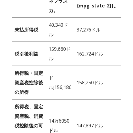
ネブラス
{mpg_state_2}}。
カ。
40,340ド
未払所得税
37,276ドル
ル
159,660ド
税引後利益
162,724ドル
ル
所得税・固定
ド
資産税控除後
158,250ドル
ル;156,186
の所得
所得税、固定
資産税、消費
14万6050
税控除後の可
147,897ドル
ドル