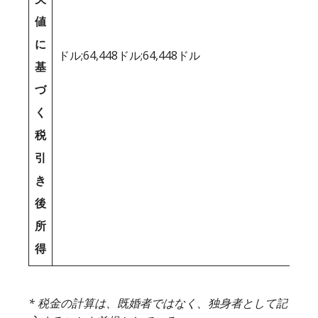
値
に
ドル;64,448ドル;64,448ドル
基
づ
く
税
引
き
後
所
得
* 税金の計算は、既婚者ではなく、独身者として記