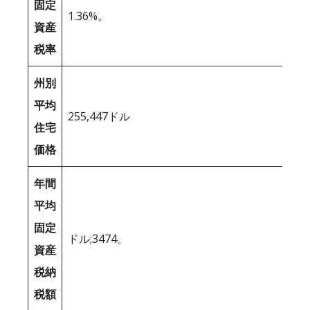
固定
1.36%。
資産
税率
州別
平均
255,447ドル
住宅
価格
年間
平均
固定
ドル;3474。
資産
税納
税額