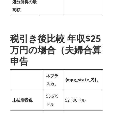
処分所得の最
高額
税引き後比較 年収$25
万円の場合（夫婦合算
申告
ネブラ
{mpg_state_2}}。
スカ。
55,679
未払所得税
52,190ドル
ドル