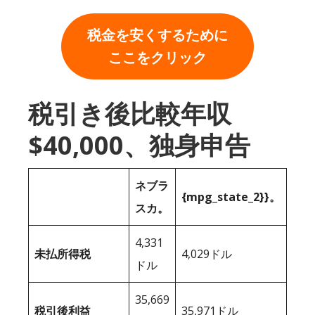
税金を安くするために
ここをクリック
税引き後比較年収
$40,000、独身申告
ネブラ
{mpg_state_2}}。
スカ。
4,331
未払所得税
4,029ドル
ドル
35,669
税引後利益
35,971ドル