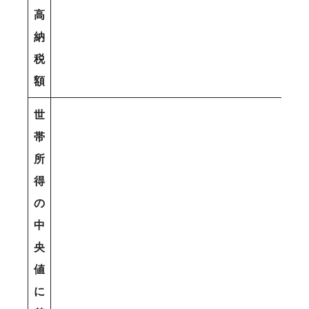
高
納
税
額
世
帯
所
得
の
中
央
値
に