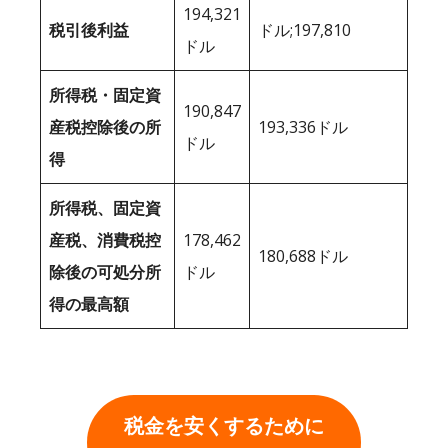
194,321
税引後利益
ドル;197,810
ドル
所得税・固定資
190,847
産税控除後の所
193,336ドル
ドル
得
所得税、固定資
産税、消費税控
178,462
180,688ドル
除後の可処分所
ドル
得の最高額
税金を安くするために