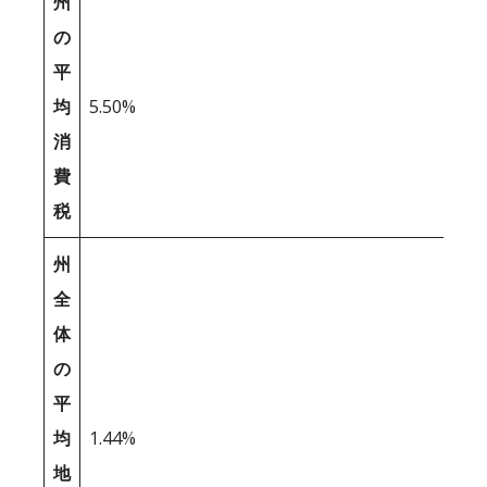
州
の
平
均
5.50%
消
費
税
州
全
体
の
平
均
1.44%
地