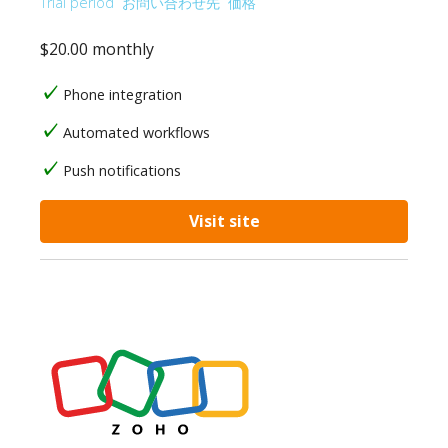
Trial period
お問い合わせ先
価格
$20.00 monthly
Phone integration
Automated workflows
Push notifications
Visit site