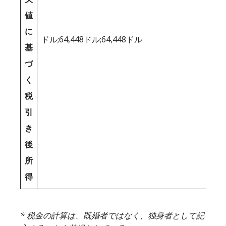
値
に
ドル;64,448ドル;64,448ドル
基
づ
く
税
引
き
後
所
得
* 税金の計算は、既婚者ではなく、独身者として記