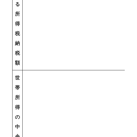
る
所
得
税
納
税
額
世
帯
所
得
の
中
央