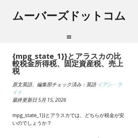
ムーバーズドットコム
{mpg_state_1}}とアラスカの比
較税金所得税、固定資産税、売上
税
原文英語、編集部チェック済み：英語
イアン・ラ
イト
最終更新日
5月 15, 2026
mpg_state_1}}とアラスカでは、どちらが税金が安
いのでしょうか？