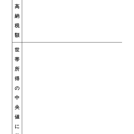
高
納
税
額
世
帯
所
得
の
中
央
値
に