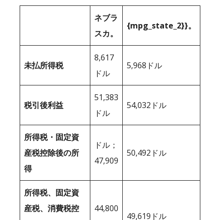
ネブラ
{mpg_state_2}}。
スカ。
8,617
未払所得税
5,968ドル
ドル
51,383
税引後利益
54,032ドル
ドル
所得税・固定資
ドル；
産税控除後の所
50,492ドル
47,909
得
所得税、固定資
産税、消費税控
44,800
49,619ドル