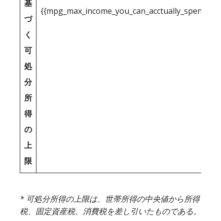
基
{{mpg_max_income_you_can_acctually_spend_inc
づ
く
可
処
分
所
得
の
上
限
* 可処分所得の上限は、世帯所得の中央値から所得
税、固定資産税、消費税を差し引いたものである。