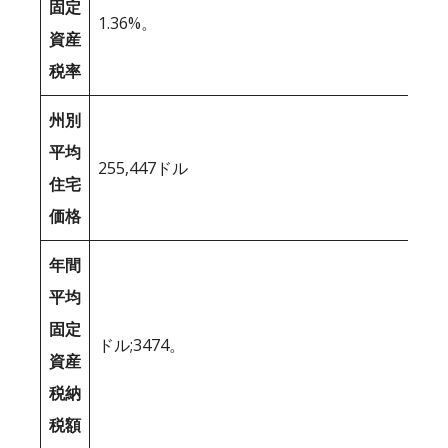
固定
1.36%。
資産
税率
州別
平均
255,447ドル
住宅
価格
年間
平均
固定
ドル;3474。
資産
税納
税額