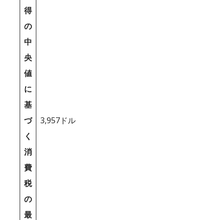
得
の
中
央
値
に
基
づ
3,957ドル
く
消
費
税
の
最