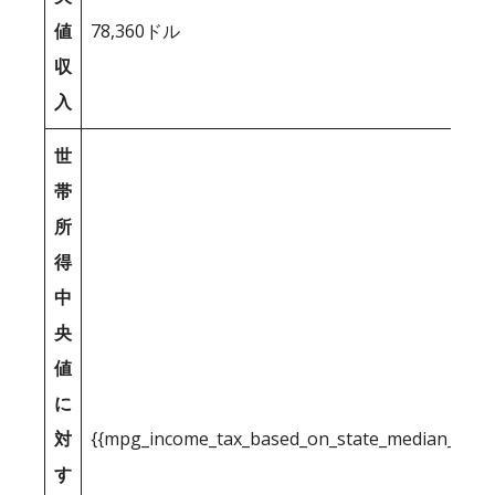
値
78,360ドル
収
入
世
帯
所
得
中
央
値
に
対
{{mpg_income_tax_based_on_state_median_inco
す