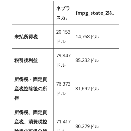
ネブラ
{mpg_state_2}}。
スカ。
20,153
未払所得税
14,768ドル
ドル
79,847
税引後利益
85,232ドル
ドル
所得税・固定資
76,373
産税控除後の所
81,692ドル
ドル
得
所得税、固定資
産税、消費税控
71,417
80,279ドル