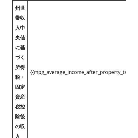
州世
帯収
入中
央値
に基
づく
所得
{{mpg_average_income_after_property_tax_1
税・
固定
資産
税控
除後
の収
入