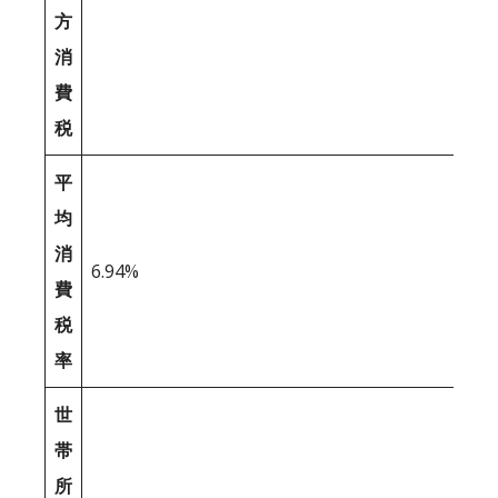
方
消
費
税
平
均
消
6.94%
費
税
率
世
帯
所