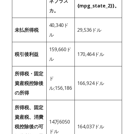
ネブラス
{mpg_state_2}}。
カ。
40,340ド
未払所得税
29,536ドル
ル
159,660ド
税引後利益
170,464ドル
ル
所得税・固定
ド
資産税控除後
166,924ドル
ル;156,186
の所得
所得税、固定
資産税、消費
14万6050
税控除後の可
164,037ドル
ドル