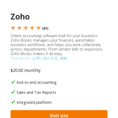
Zoho
★ ★ ★ ★ ★
(61)
Online accounting software built for your business.
Zoho Books manages your finances, automates
business workflows, and helps you work collectively
across departments. From vendor bills to expenses,
Zoho Books makes it all easy.
Trial period
お問い合わせ先
価格
$20.00 monthly
End-to-end accounting
Sales and Tax Reports
Integrated platform
Visit site