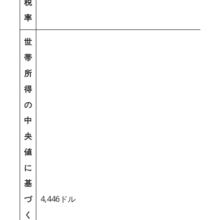
税
率
世
帯
所
得
の
中
央
値
に
基
づ
4,446ドル
く