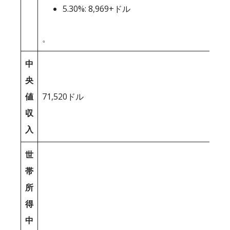
5.30%: 8,969+ドル
。
中
央
値
71,520ドル
収
入
世
帯
所
得
中