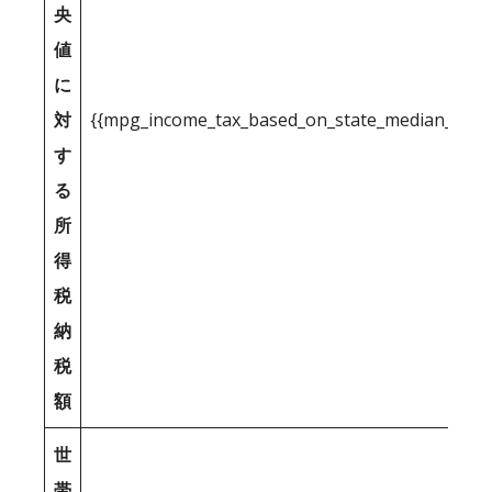
央
値
に
対
{{mpg_income_tax_based_on_state_median_inco
す
る
所
得
税
納
税
額
世
帯