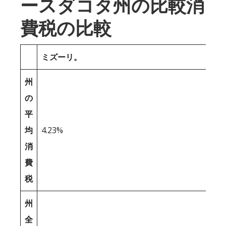
ースダコタ州の比較消
費税の比較
ミズーリ。
州
の
平
均
4.23%
消
費
税
州
全