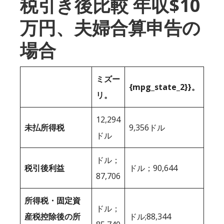
税引き後比較 年収$10
万円、夫婦合算申告の
場合
ミズー
{mpg_state_2}}。
リ。
12,294
未払所得税
9,356ドル
ドル
ドル；
税引後利益
ドル；90,644
87,706
所得税・固定資
ドル；
産税控除後の所
ドル;88,344