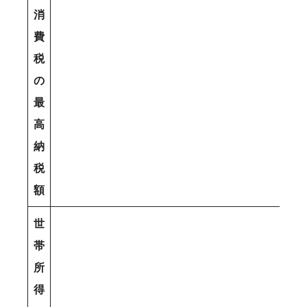
消
費
税
の
最
高
納
税
額
世
帯
所
得