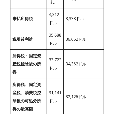
リ。
4,312
未払所得税
3,338ドル
ドル
35,688
税引後利益
36,662ドル
ドル
所得税・固定資
33,722
産税控除後の所
34,362ドル
ドル
得
所得税、固定資
産税、消費税控
31,141
32,126ドル
除後の可処分所
ドル
得の最高額