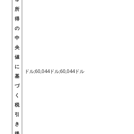
所
得
の
中
央
値
に
ドル;60,044ドル;60,044ドル
基
づ
く
税
引
き
後