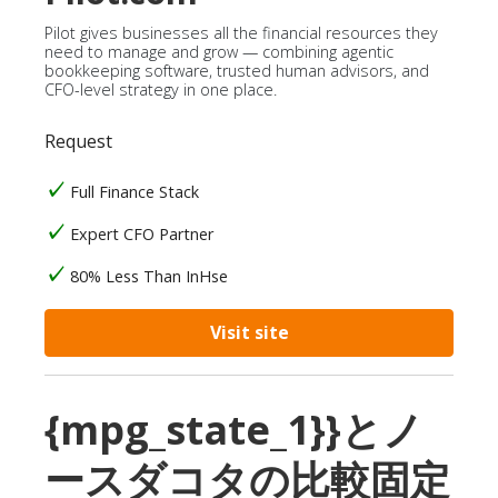
Pilot gives businesses all the financial resources they
need to manage and grow — combining agentic
bookkeeping software, trusted human advisors, and
CFO-level strategy in one place.
Request
Full Finance Stack
Expert CFO Partner
80% Less Than InHse
Visit site
{mpg_state_1}}とノ
ースダコタの比較固定