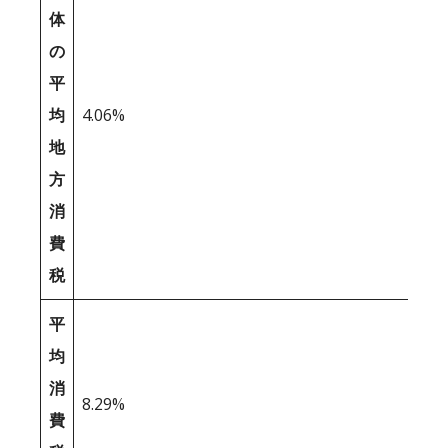
体
の
平
均
4.06%
地
方
消
費
税
平
均
消
8.29%
費