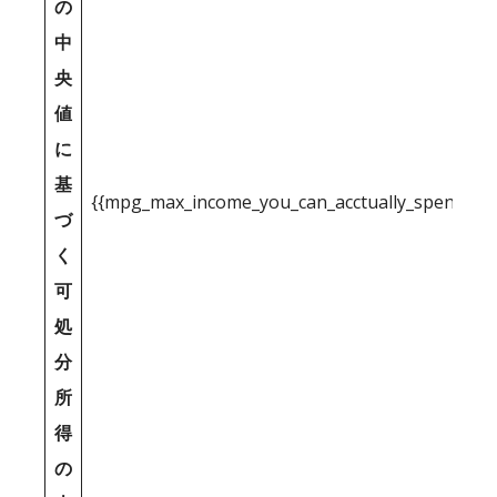
の
中
央
値
に
基
{{mpg_max_income_you_can_acctually_spend_inc
づ
く
可
処
分
所
得
の