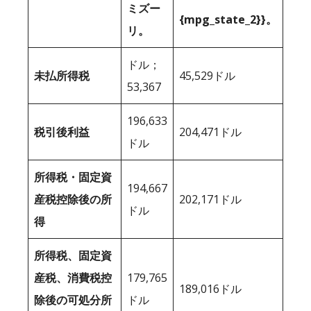
ミズー
{mpg_state_2}}。
リ。
ドル；
未払所得税
45,529ドル
53,367
196,633
税引後利益
204,471ドル
ドル
所得税・固定資
194,667
産税控除後の所
202,171ドル
ドル
得
所得税、固定資
産税、消費税控
179,765
189,016ドル
除後の可処分所
ドル