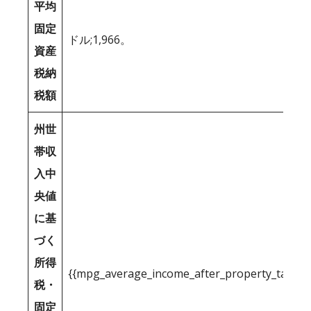
平均
固定
ドル;1,966。
資産
税納
税額
州世
帯収
入中
央値
に基
づく
所得
{{mpg_average_income_after_property_tax_1
税・
固定