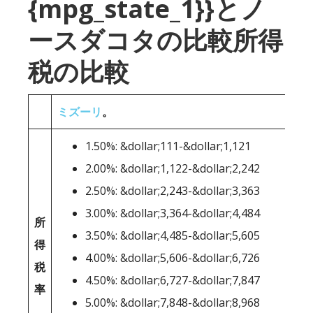
{mpg_state_1}}とノ
ースダコタの比較所得
税の比較
ミズーリ
。
1.50%: &dollar;111-&dollar;1,121
2.00%: &dollar;1,122-&dollar;2,242
2.50%: &dollar;2,243-&dollar;3,363
3.00%: &dollar;3,364-&dollar;4,484
所
3.50%: &dollar;4,485-&dollar;5,605
得
4.00%: &dollar;5,606-&dollar;6,726
税
4.50%: &dollar;6,727-&dollar;7,847
率
5.00%: &dollar;7,848-&dollar;8,968