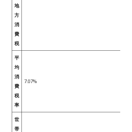
地
方
消
費
税
平
均
消
7.07%
費
税
率
世
帯