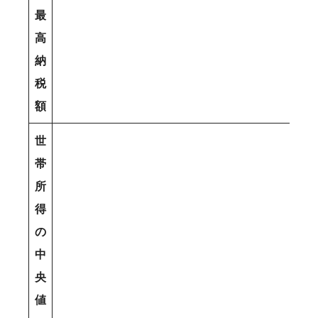
最
高
納
税
額
世
帯
所
得
の
中
央
値