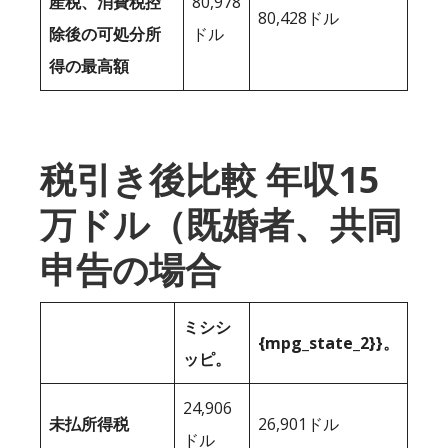
産税、消費税控
80,978
80,428ドル
除後の可処分所
ドル
得の最高額
税引き後比較 年収15
万ドル（既婚者、共同
申告の場合
ミシシ
{mpg_state_2}}。
ッピ。
24,906
未払所得税
26,901ドル
ドル