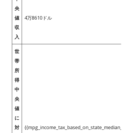
央
値
4万8610ドル
収
入
世
帯
所
得
中
央
値
に
対
{{mpg_income_tax_based_on_state_median_inco