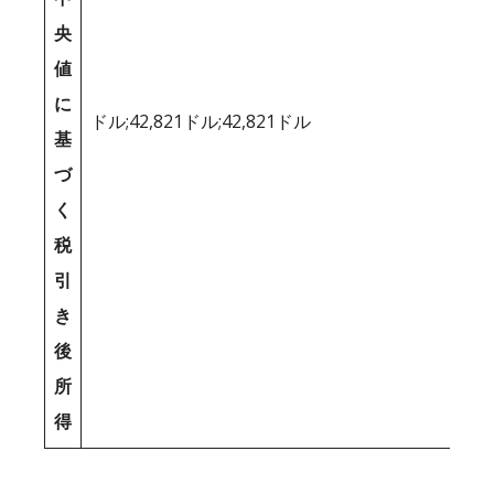
央
値
に
ドル;42,821ドル;42,821ドル
基
づ
く
税
引
き
後
所
得