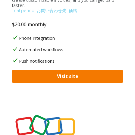
create customizable invoices, and you can get paid
faster.
Trial period
お問い合わせ先
価格
$20.00 monthly
Phone integration
Automated workflows
Push notifications
Visit site