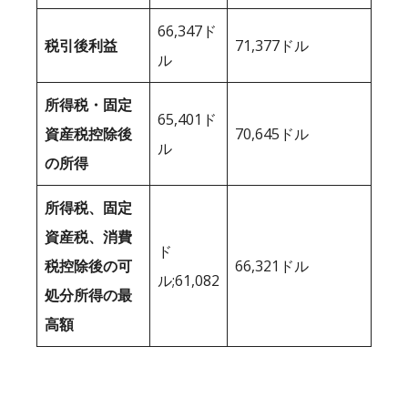
66,347ド
税引後利益
71,377ドル
ル
所得税・固定
65,401ド
資産税控除後
70,645ドル
ル
の所得
所得税、固定
資産税、消費
ド
税控除後の可
66,321ドル
ル;61,082
処分所得の最
高額