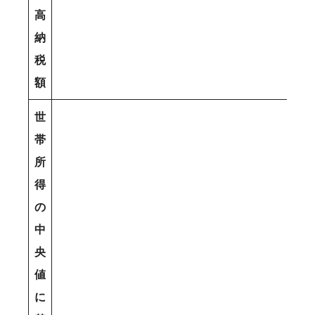
高
納
税
額
世
帯
所
得
の
中
央
値
に