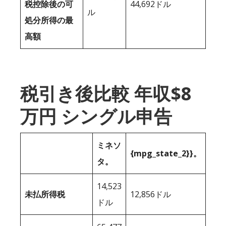
税控除後の可
44,692ドル
ル
処分所得の最
高額
税引き後比較 年収$8
万円 シングル申告
ミネソ
{mpg_state_2}}。
タ。
14,523
未払所得税
12,856ドル
ドル