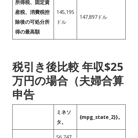
所得税、固定資
産税、消費税控
145,195
147,897ドル
除後の可処分所
ドル
得の最高額
税引き後比較 年収$25
万円の場合（夫婦合算
申告
ミネソ
{mpg_state_2}}。
タ。
56,747