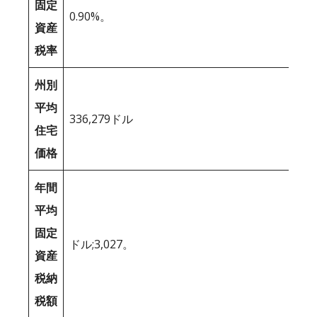
固定
0.90%。
資産
税率
州別
平均
336,279ドル
住宅
価格
年間
平均
固定
ドル;3,027。
資産
税納
税額