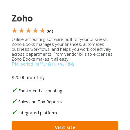
Zoho
★ ★ ★ ★ ★
(61)
Online accounting software built for your business.
Zoho Books manages your finances, automates
business workflows, and helps you work collectively
across departments. From vendor bills to expenses,
Zoho Books makes it all easy.
Trial period
お問い合わせ先
価格
$20.00 monthly
End-to-end accounting
Sales and Tax Reports
Integrated platform
Visit site