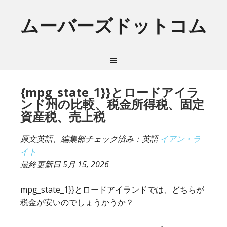
ムーバーズドットコム
{mpg_state_1}}とロードアイラ
ンド州の比較、税金所得税、固定
資産税、売上税
原文英語、編集部チェック済み：英語
イアン・ラ
イト
最終更新日
5月 15, 2026
mpg_state_1}}とロードアイランドでは、どちらが
税金が安いのでしょうかうか？