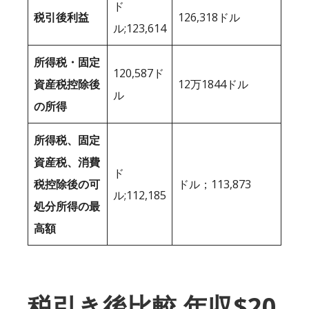
ド
税引後利益
126,318ドル
ル;123,614
所得税・固定
120,587ド
資産税控除後
12万1844ドル
ル
の所得
所得税、固定
資産税、消費
ド
税控除後の可
ドル；113,873
ル;112,185
処分所得の最
高額
税引き後比較 年収$20