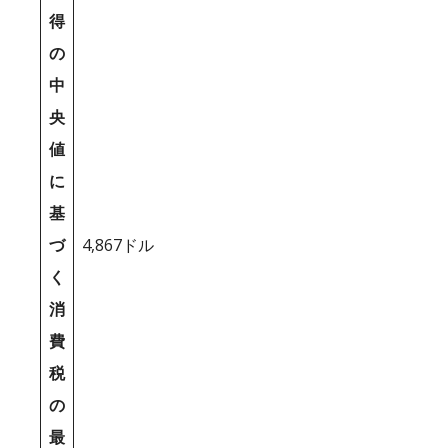
得
の
中
央
値
に
基
づ
4,867ドル
く
消
費
税
の
最