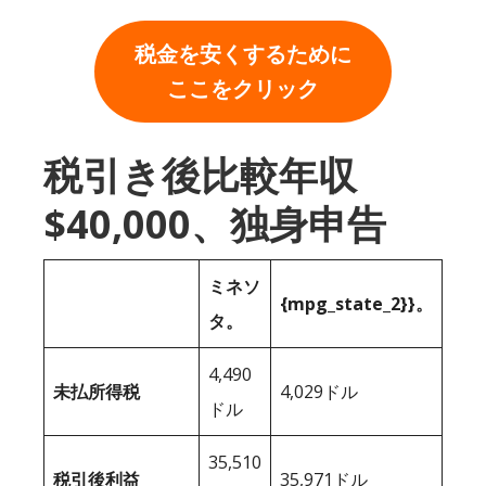
税金を安くするために
ここをクリック
税引き後比較年収
$40,000、独身申告
ミネソ
{mpg_state_2}}。
タ。
4,490
未払所得税
4,029ドル
ドル
35,510
税引後利益
35,971ドル