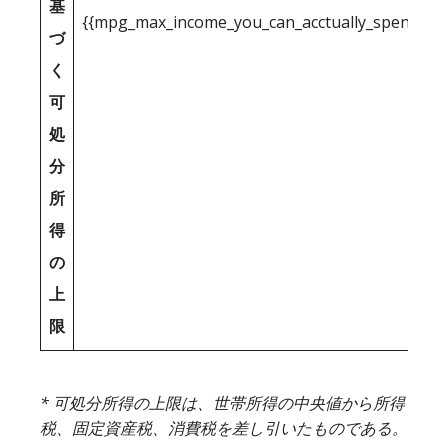
基
{{mpg_max_income_you_can_acctually_spend_inc
づ
く
可
処
分
所
得
の
上
限
* 可処分所得の上限は、世帯所得の中央値から所得
税、固定資産税、消費税を差し引いたものである。