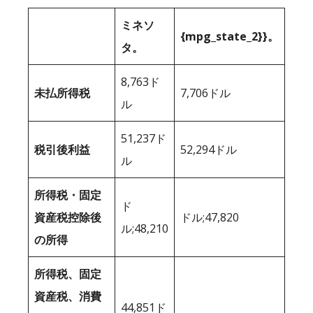
ミネソ
{mpg_state_2}}。
タ。
8,763ド
未払所得税
7,706ドル
ル
51,237ド
税引後利益
52,294ドル
ル
所得税・固定
ド
資産税控除後
ドル;47,820
ル;48,210
の所得
所得税、固定
資産税、消費
44,851ド