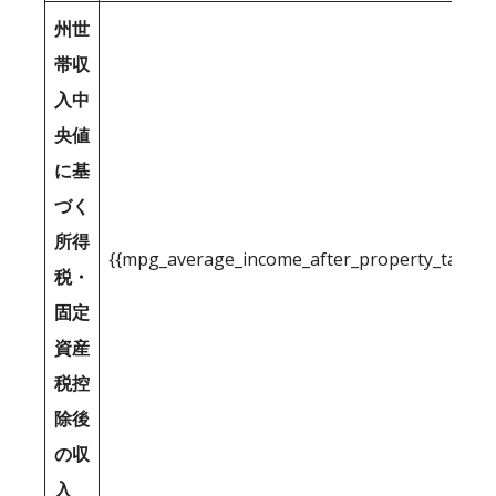
州世
帯収
入中
央値
に基
づく
所得
{{mpg_average_income_after_property_tax_1
税・
固定
資産
税控
除後
の収
入