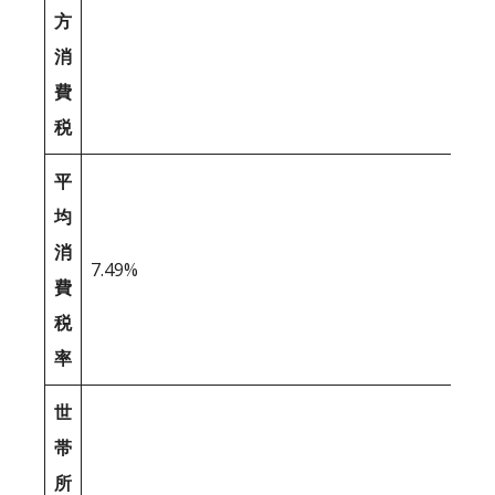
方
消
費
税
平
均
消
7.49%
費
税
率
世
帯
所