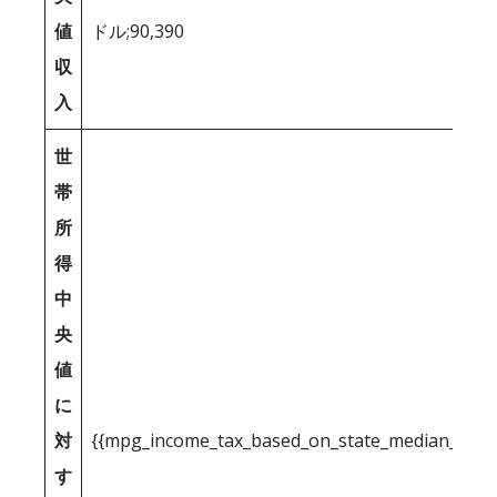
値
ドル;90,390
収
入
世
帯
所
得
中
央
値
に
対
{{mpg_income_tax_based_on_state_median_inco
す