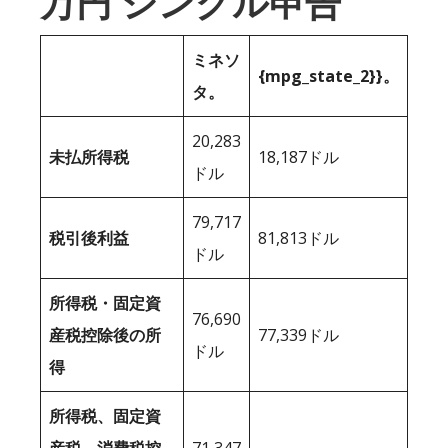
万円 シングル申告
ミネソ
{mpg_state_2}}。
タ。
20,283
未払所得税
18,187ドル
ドル
79,717
税引後利益
81,813ドル
ドル
所得税・固定資
76,690
産税控除後の所
77,339ドル
ドル
得
所得税、固定資