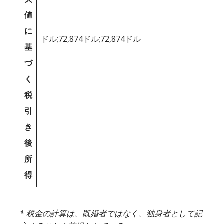
値
に
ドル;72,874ドル;72,874ドル
基
づ
く
税
引
き
後
所
得
* 税金の計算は、既婚者ではなく、独身者として記