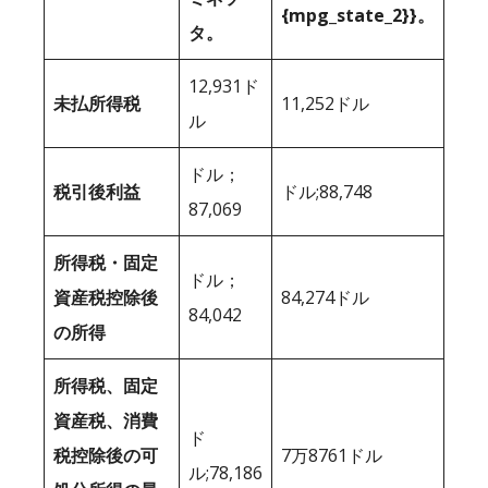
{mpg_state_2}}。
タ。
12,931ド
未払所得税
11,252ドル
ル
ドル；
税引後利益
ドル;88,748
87,069
所得税・固定
ドル；
資産税控除後
84,274ドル
84,042
の所得
所得税、固定
資産税、消費
ド
税控除後の可
7万8761ドル
ル;78,186