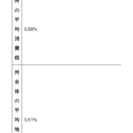
州
の
平
均
6.88%
消
費
税
州
全
体
の
平
均
0.61%
地