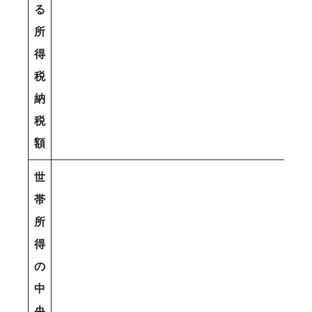
る
所
得
税
納
税
額
世
帯
所
得
の
中
央