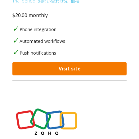
Trial period
お問い合わせ先
価格
$20.00 monthly
Phone integration
Automated workflows
Push notifications
Visit site