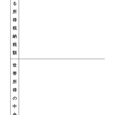
る
所
得
税
納
税
額
世
帯
所
得
の
中
央