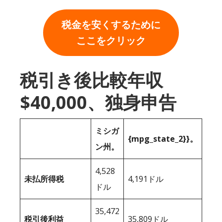
税金を安くするために
ここをクリック
税引き後比較年収
$40,000、独身申告
ミシガ
{mpg_state_2}}。
ン州。
4,528
未払所得税
4,191ドル
ドル
35,472
税引後利益
35,809ドル