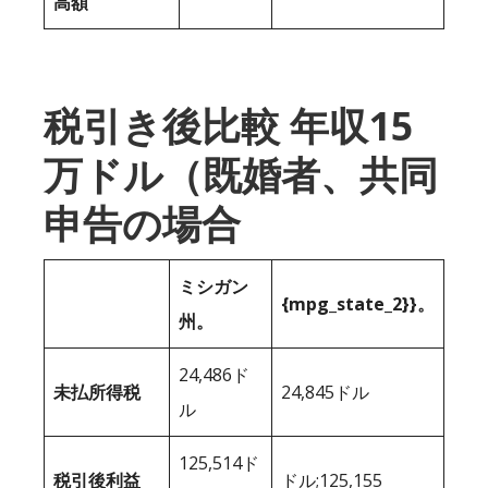
高額
税引き後比較 年収15
万ドル（既婚者、共同
申告の場合
ミシガン
{mpg_state_2}}。
州。
24,486ド
未払所得税
24,845ドル
ル
125,514ド
税引後利益
ドル;125,155