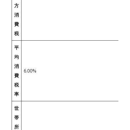
方
消
費
税
平
均
消
6.00%
費
税
率
世
帯
所