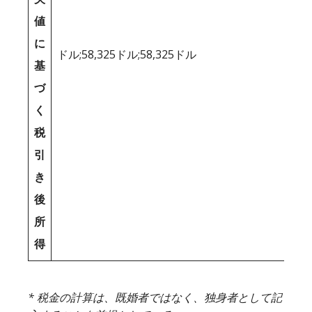
値
に
ドル;58,325ドル;58,325ドル
基
づ
く
税
引
き
後
所
得
* 税金の計算は、既婚者ではなく、独身者として記