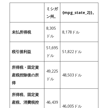
ミシガ
{mpg_state_2}}。
ン州。
8,305
未払所得税
8,178ドル
ドル
51,695
税引後利益
51,822ドル
ドル
所得税・固定資
49,225
産税控除後の所
48,503ドル
ドル
得
所得税、固定資
産税、消費税控
46,439
46,005ドル