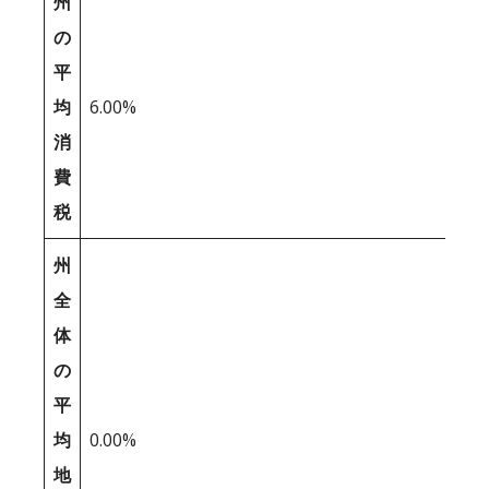
州
の
平
均
6.00%
消
費
税
州
全
体
の
平
均
0.00%
地