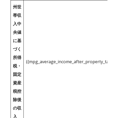
州世
帯収
入中
央値
に基
づく
所得
{{mpg_average_income_after_property_tax_1
税・
固定
資産
税控
除後
の収
入