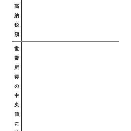
高
納
税
額
世
帯
所
得
の
中
央
値
に