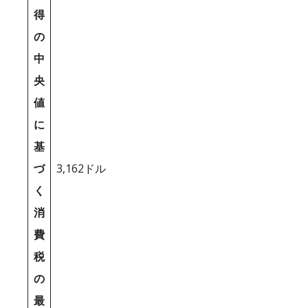
得
の
中
央
値
に
基
づ
3,162ドル
く
消
費
税
の
最