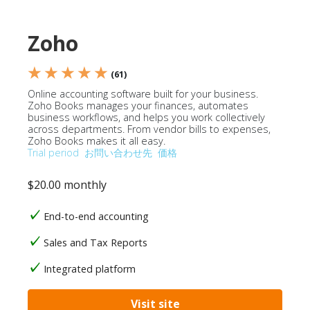
Zoho
★ ★ ★ ★ ★
(61)
Online accounting software built for your business.
Zoho Books manages your finances, automates
business workflows, and helps you work collectively
across departments. From vendor bills to expenses,
Zoho Books makes it all easy.
Trial period
お問い合わせ先
価格
$20.00 monthly
End-to-end accounting
Sales and Tax Reports
Integrated platform
Visit site