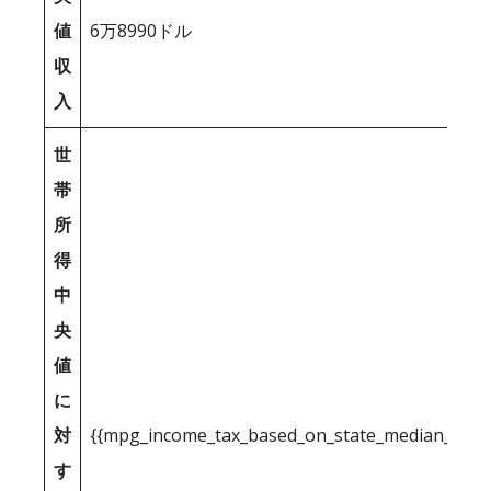
値
6万8990ドル
収
入
世
帯
所
得
中
央
値
に
対
{{mpg_income_tax_based_on_state_median_inco
す