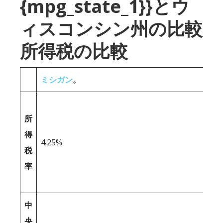
{mpg_state_1}}とウ
ィスコンシン州の比較
所得税の比較
ミシガン
。
所
得
4.25%
税
率
中
央