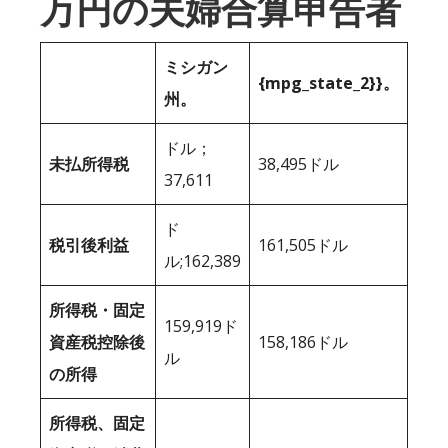
万円の夫婦合算申告者
ミシガン
{mpg_state_2}}。
州。
ドル；
未払所得税
38,495ドル
37,611
ド
税引後利益
161,505ドル
ル;162,389
所得税・固定
159,919ド
資産税控除後
158,186ドル
ル
の所得
所得税、固定