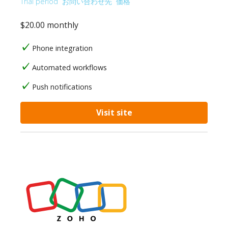
Trial period
お問い合わせ先
価格
$20.00 monthly
Phone integration
Automated workflows
Push notifications
Visit site