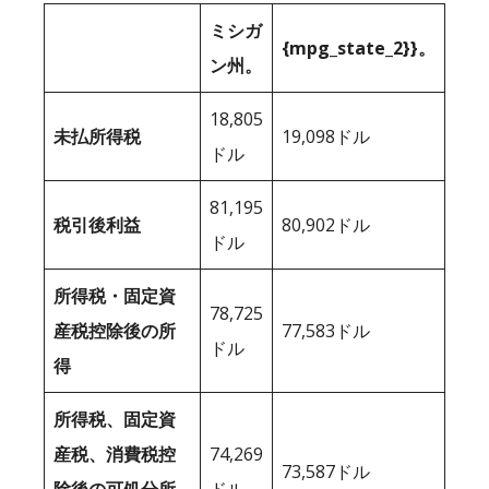
ミシガ
{mpg_state_2}}。
ン州。
18,805
未払所得税
19,098ドル
ドル
81,195
税引後利益
80,902ドル
ドル
所得税・固定資
78,725
産税控除後の所
77,583ドル
ドル
得
所得税、固定資
産税、消費税控
74,269
73,587ドル