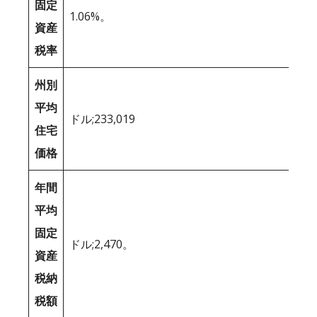
固定
1.06%。
資産
税率
州別
平均
ドル;233,019
住宅
価格
年間
平均
固定
ドル;2,470。
資産
税納
税額