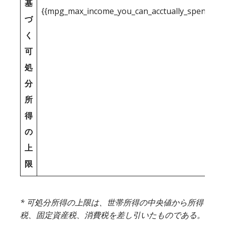
基
{{mpg_max_income_you_can_acctually_spend_inc
づ
く
可
処
分
所
得
の
上
限
* 可処分所得の上限は、世帯所得の中央値から所得
税、固定資産税、消費税を差し引いたものである。