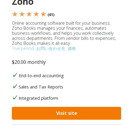
Zoho
★ ★ ★ ★ ★
(61)
Online accounting software built for your business.
Zoho Books manages your finances, automates
business workflows, and helps you work collectively
across departments. From vendor bills to expenses,
Zoho Books makes it all easy.
Trial period
お問い合わせ先
価格
$20.00 monthly
End-to-end accounting
Sales and Tax Reports
Integrated platform
Visit site