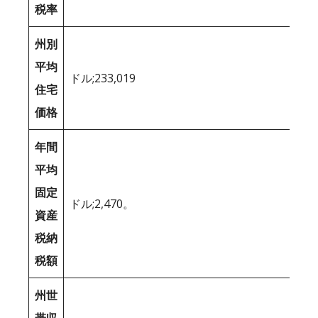
税率
州別
平均
ドル;233,019
住宅
価格
年間
平均
固定
ドル;2,470。
資産
税納
税額
州世