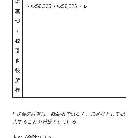
に
ドル;58,325ドル;58,325ドル
基
づ
く
税
引
き
後
所
得
* 税金の計算は、既婚者ではなく、独身者として記
入することを前提としている。
トップ会計ソフト
: