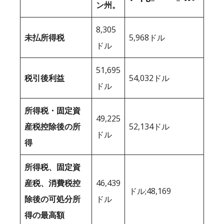
ン州。
8,305
未払所得税
5,968ドル
ドル
51,695
税引後利益
54,032ドル
ドル
所得税・固定資
49,225
産税控除後の所
52,134ドル
ドル
得
所得税、固定資
産税、消費税控
46,439
ドル;48,169
除後の可処分所
ドル
得の最高額