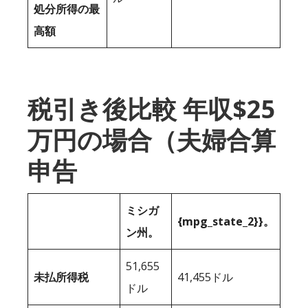
処分所得の最
高額
税引き後比較 年収$25
万円の場合（夫婦合算
申告
ミシガ
{mpg_state_2}}。
ン州。
51,655
未払所得税
41,455ドル
ドル