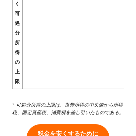
く
可
処
分
所
得
の
上
限
* 可処分所得の上限は、世帯所得の中央値から所得
税、固定資産税、消費税を差し引いたものである。
税金を安くするために