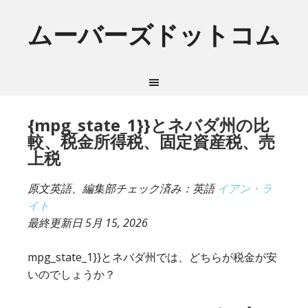
ムーバーズドットコム
{mpg_state_1}}とネバダ州の比
較、税金所得税、固定資産税、売
上税
原文英語、編集部チェック済み：英語
イアン・ラ
イト
最終更新日
5月 15, 2026
mpg_state_1}}とネバダ州では、どちらが税金が安
いのでしょうか？