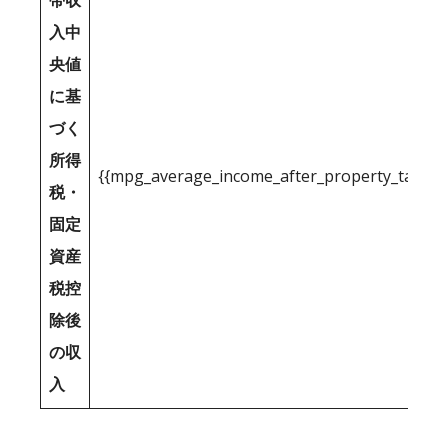
帯収
入中
央値
に基
づく
所得
{{mpg_average_income_after_property_tax_1
税・
固定
資産
税控
除後
の収
入