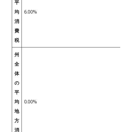
平
均
6.00%
消
費
税
州
全
体
の
平
均
0.00%
地
方
消