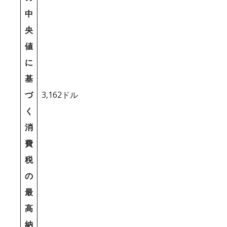
中
央
値
に
基
づ
3,162ドル
く
消
費
税
の
最
高
納