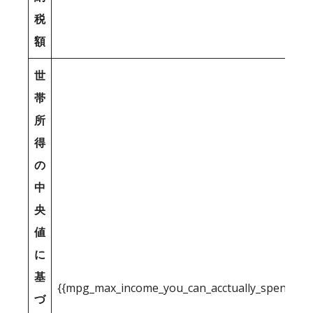
税
額
世
帯
所
得
の
中
央
値
に
基
{{mpg_max_income_you_can_acctually_spend_inc
づ