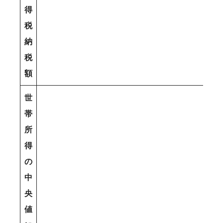
得
税
納
税
額
世
帯
所
得
の
中
央
値