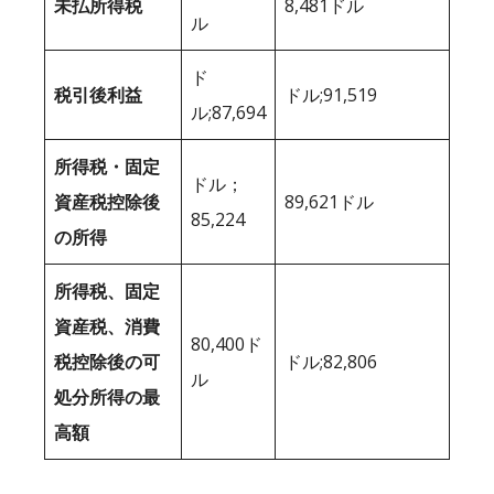
未払所得税
8,481ドル
ル
ド
税引後利益
ドル;91,519
ル;87,694
所得税・固定
ドル；
資産税控除後
89,621ドル
85,224
の所得
所得税、固定
資産税、消費
80,400ド
税控除後の可
ドル;82,806
ル
処分所得の最
高額