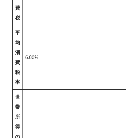
費
税
平
均
消
6.00%
費
税
率
世
帯
所
得
の