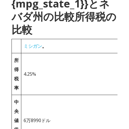
{mpg_state_1}}とネ
バダ州の比較所得税の
比較
ミシガン
。
所
得
4.25%
税
率
中
央
値
6万8990ドル