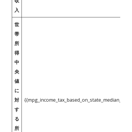
収
入
世
帯
所
得
中
央
値
に
対
{{mpg_income_tax_based_on_state_median_inco
す
る
所