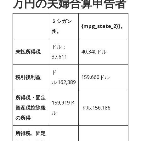
万円の夫婦合算申告者
ミシガン
{mpg_state_2}}。
州。
ドル；
未払所得税
40,340ドル
37,611
ド
税引後利益
159,660ドル
ル;162,389
所得税・固定
159,919ド
資産税控除後
ドル;156,186
ル
の所得
所得税、固定