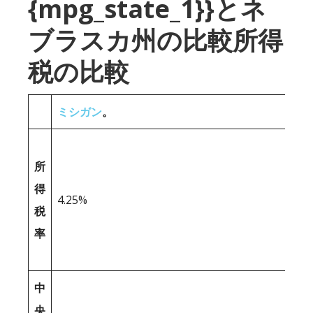
{mpg_state_1}}とネ
ブラスカ州の比較所得
税の比較
ミシガン
。
所
得
4.25%
税
率
中
央