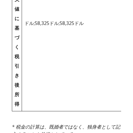
値
に
ドル;58,325ドル;58,325ドル
基
づ
く
税
引
き
後
所
得
* 税金の計算は、既婚者ではなく、独身者として記