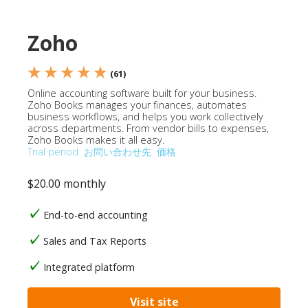
Zoho
★ ★ ★ ★ ★
(61)
Online accounting software built for your business.
Zoho Books manages your finances, automates
business workflows, and helps you work collectively
across departments. From vendor bills to expenses,
Zoho Books makes it all easy.
Trial period
お問い合わせ先
価格
$20.00 monthly
End-to-end accounting
Sales and Tax Reports
Integrated platform
Visit site