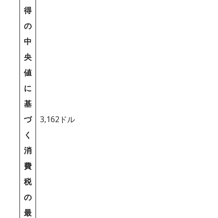
得
の
中
央
値
に
基
づ
3,162ドル
く
消
費
税
の
最