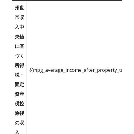
州世
帯収
入中
央値
に基
づく
所得
{{mpg_average_income_after_property_tax_1
税・
固定
資産
税控
除後
の収
入