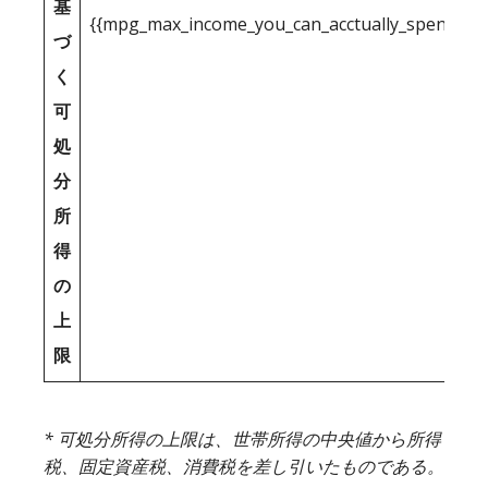
基
{{mpg_max_income_you_can_acctually_spend_inc
づ
く
可
処
分
所
得
の
上
限
* 可処分所得の上限は、世帯所得の中央値から所得
税、固定資産税、消費税を差し引いたものである。