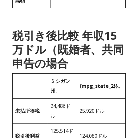
高額
税引き後比較 年収15
万ドル（既婚者、共同
申告の場合
ミシガン
{mpg_state_2}}。
州。
24,486ド
未払所得税
25,920ドル
ル
125,514ド
税引後利益
124,080ドル