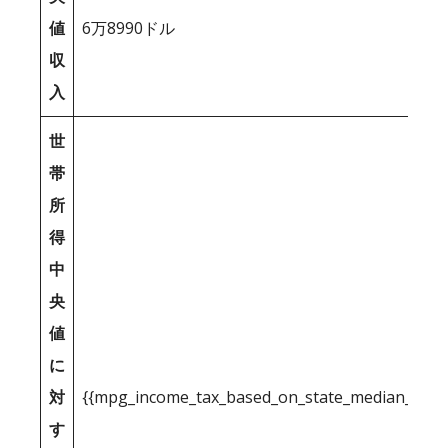
値
6万8990ドル
収
入
世
帯
所
得
中
央
値
に
対
{{mpg_income_tax_based_on_state_median_inco
す