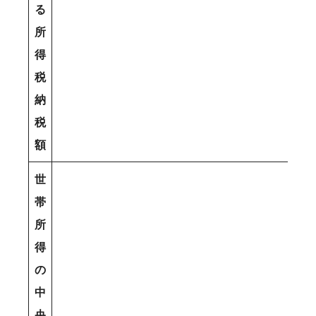
る
所
得
税
納
税
額
世
帯
所
得
の
中
央