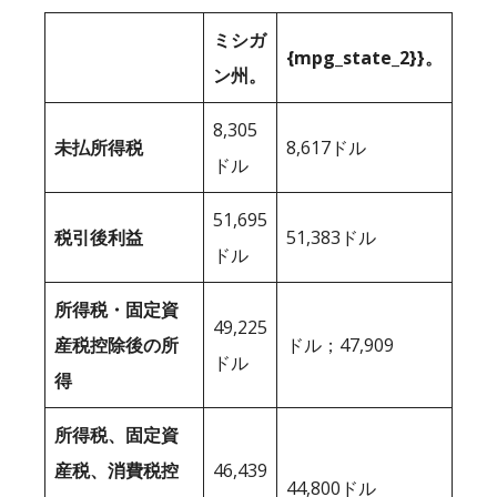
ミシガ
{mpg_state_2}}。
ン州。
8,305
未払所得税
8,617ドル
ドル
51,695
税引後利益
51,383ドル
ドル
所得税・固定資
49,225
産税控除後の所
ドル；47,909
ドル
得
所得税、固定資
産税、消費税控
46,439
44,800ドル