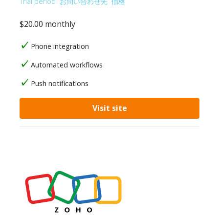
Trial period
お問い合わせ先
価格
$20.00 monthly
Phone integration
Automated workflows
Push notifications
Visit site