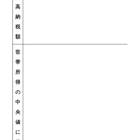
高
納
税
額
世
帯
所
得
の
中
央
値
に