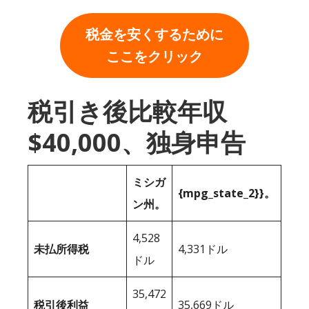
税金を安くするために
ここをクリック
税引き後比較年収
$40,000、独身申告
ミシガ
{mpg_state_2}}。
ン州。
4,528
未払所得税
4,331ドル
ドル
35,472
税引後利益
35,669ドル