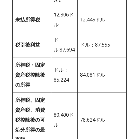
12,306ド
未払所得税
12,445ドル
ル
ド
税引後利益
ドル；87,555
ル;87,694
所得税・固定
ドル；
資産税控除後
84,081ドル
85,224
の所得
所得税、固定
資産税、消費
80,400ド
税控除後の可
78,624ドル
ル
処分所得の最