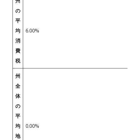
州
の
平
均
6.00%
消
費
税
州
全
体
の
平
均
0.00%
地