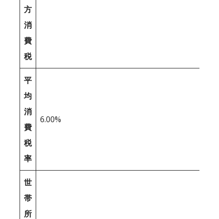
方
消
費
税
平
均
消
6.00%
費
税
率
世
帯
所