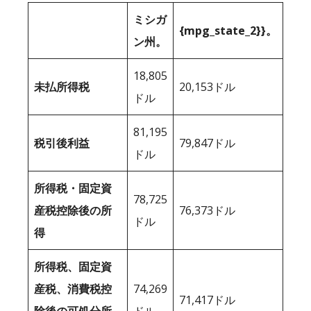
ミシガ
{mpg_state_2}}。
ン州。
18,805
未払所得税
20,153ドル
ドル
81,195
税引後利益
79,847ドル
ドル
所得税・固定資
78,725
産税控除後の所
76,373ドル
ドル
得
所得税、固定資
産税、消費税控
74,269
71,417ドル