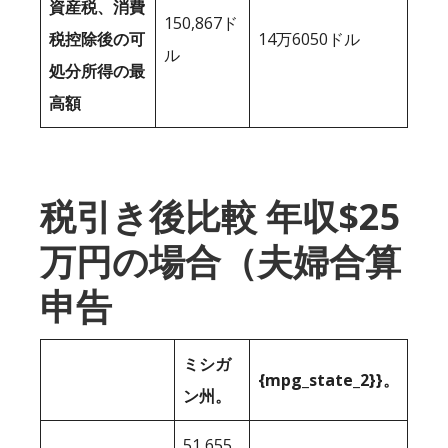
資産税、消費
150,867ド
税控除後の可
14万6050ドル
ル
処分所得の最
高額
税引き後比較 年収$25
万円の場合（夫婦合算
申告
ミシガ
{mpg_state_2}}。
ン州。
51,655