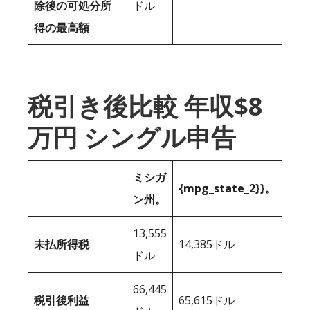
除後の可処分所
ドル
得の最高額
税引き後比較 年収$8
万円 シングル申告
ミシガ
{mpg_state_2}}。
ン州。
13,555
未払所得税
14,385ドル
ドル
66,445
税引後利益
65,615ドル