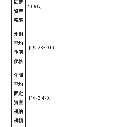
固定
1.06%。
資産
税率
州別
平均
ドル;233,019
住宅
価格
年間
平均
固定
ドル;2,470。
資産
税納
税額