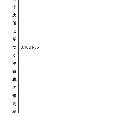
中
央
値
に
基
づ
3,162ドル
く
消
費
税
の
最
高
納