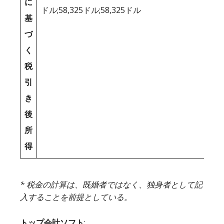
に
ドル;58,325ドル;58,325ドル
基
づ
く
税
引
き
後
所
得
* 税金の計算は、既婚者ではなく、独身者として記
入することを前提としている。
トップ会計ソフト
: