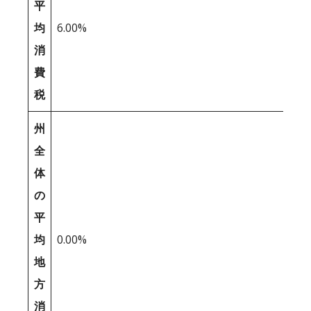
平
均
6.00%
消
費
税
州
全
体
の
平
均
0.00%
地
方
消