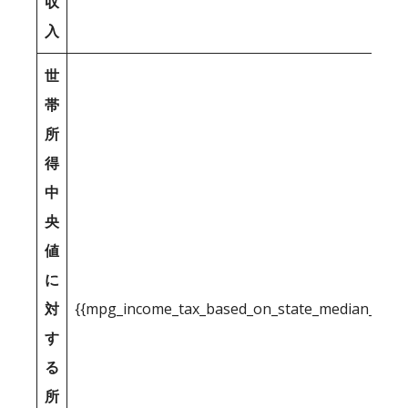
収
入
世
帯
所
得
中
央
値
に
対
{{mpg_income_tax_based_on_state_median_inco
す
る
所