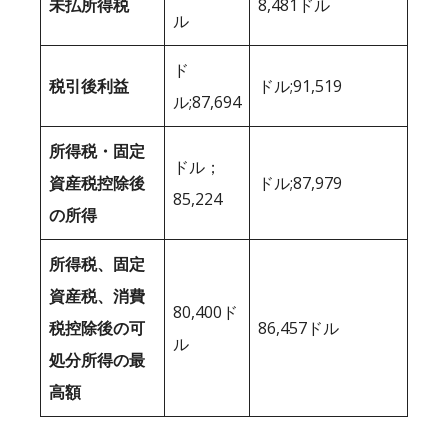
未払所得税
8,481ドル
ル
ド
税引後利益
ドル;91,519
ル;87,694
所得税・固定
ドル；
資産税控除後
ドル;87,979
85,224
の所得
所得税、固定
資産税、消費
80,400ド
税控除後の可
86,457ドル
ル
処分所得の最
高額