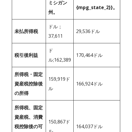
ミシガン
{mpg_state_2}}。
州。
ドル；
未払所得税
29,536ドル
37,611
ド
税引後利益
170,464ドル
ル;162,389
所得税・固定
159,919ド
資産税控除後
166,924ドル
ル
の所得
所得税、固定
資産税、消費
150,867ド
税控除後の可
164,037ドル
ル