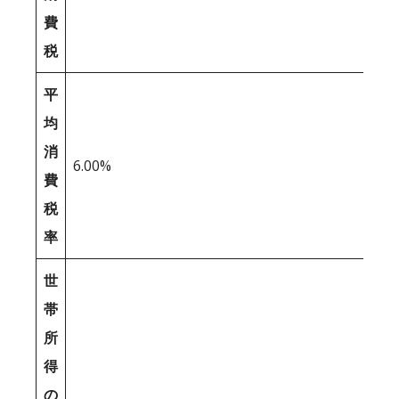
費
税
平
均
消
6.00%
費
税
率
世
帯
所
得
の