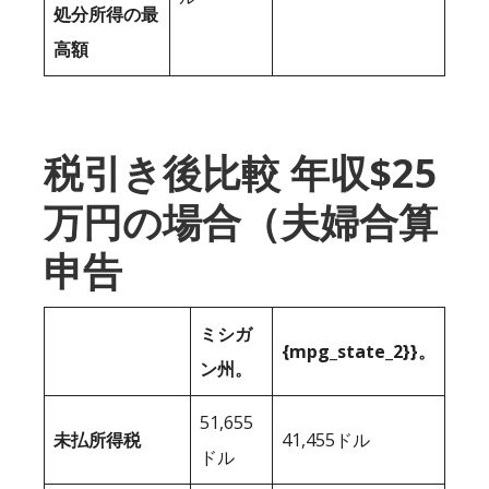
処分所得の最
高額
税引き後比較 年収$25
万円の場合（夫婦合算
申告
ミシガ
{mpg_state_2}}。
ン州。
51,655
未払所得税
41,455ドル
ドル