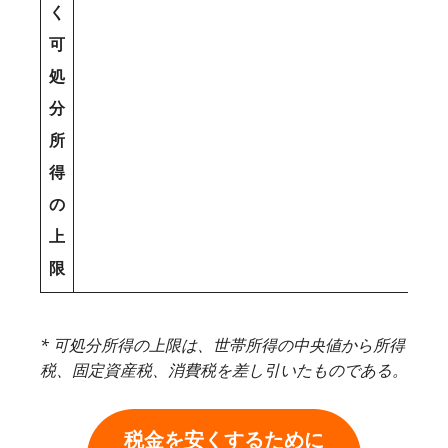
く
可
処
分
所
得
の
上
限
* 可処分所得の上限は、世帯所得の中央値から所得
税、固定資産税、消費税を差し引いたものである。
税金を安くするために