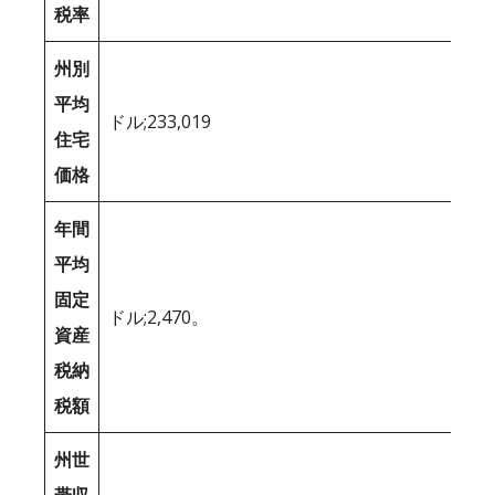
税率
州別
平均
ドル;233,019
住宅
価格
年間
平均
固定
ドル;2,470。
資産
税納
税額
州世