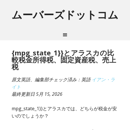
ムーバーズドットコム
{mpg_state_1}}とアラスカの比
較税金所得税、固定資産税、売上
税
原文英語、編集部チェック済み：英語
イアン・ラ
イト
最終更新日
5月 15, 2026
mpg_state_1}}とアラスカでは、どちらが税金が安
いのでしょうか？