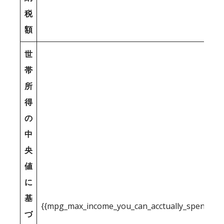
税
額
世
帯
所
得
の
中
央
値
に
基
{{mpg_max_income_you_can_acctually_spend_inc
づ