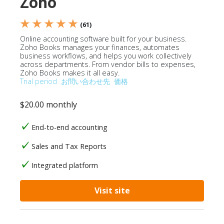
Zoho
★ ★ ★ ★ ★
(61)
Online accounting software built for your business.
Zoho Books manages your finances, automates
business workflows, and helps you work collectively
across departments. From vendor bills to expenses,
Zoho Books makes it all easy.
Trial period
お問い合わせ先
価格
$20.00 monthly
End-to-end accounting
Sales and Tax Reports
Integrated platform
Visit site