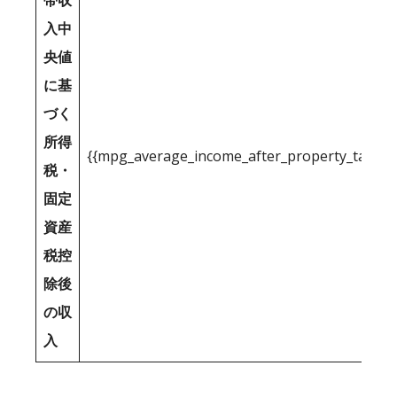
帯収
入中
央値
に基
づく
所得
{{mpg_average_income_after_property_tax_1
税・
固定
資産
税控
除後
の収
入