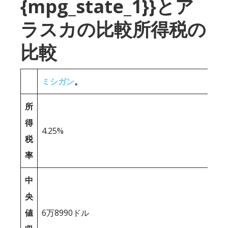
{mpg_state_1}}とア
ラスカの比較所得税の
比較
ミシガン
。
所
得
4.25%
税
率
中
央
値
6万8990ドル