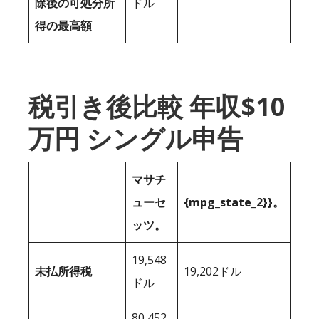
除後の可処分所
ドル
得の最高額
税引き後比較 年収$10
万円 シングル申告
マサチ
ューセ
{mpg_state_2}}。
ッツ。
19,548
未払所得税
19,202ドル
ドル
80,452