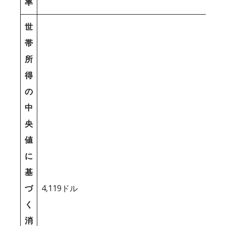
率
世
帯
所
得
の
中
央
値
に
基
づ
4,119ドル
く
消