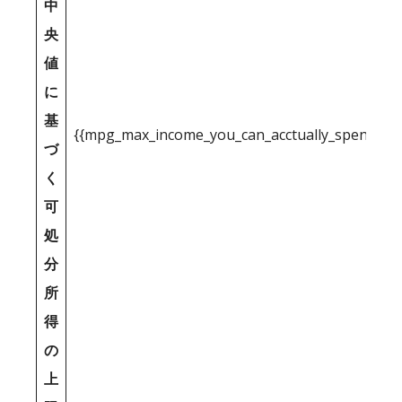
中
央
値
に
基
{{mpg_max_income_you_can_acctually_spend_inc
づ
く
可
処
分
所
得
の
上