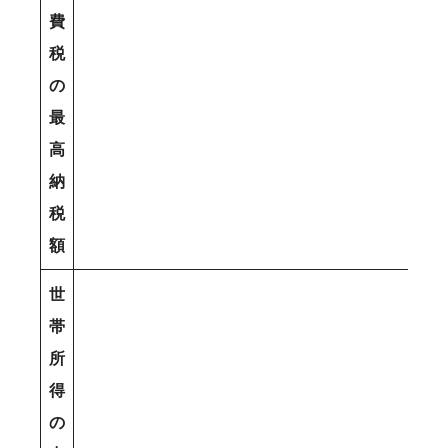
費
税
の
最
高
納
税
額
世
帯
所
得
の