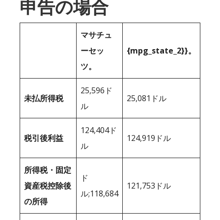
申告の場合
マサチュ
ーセッ
{mpg_state_2}}。
ツ。
25,596ド
未払所得税
25,081ドル
ル
124,404ド
税引後利益
124,919ドル
ル
所得税・固定
ド
資産税控除後
121,753ドル
ル;118,684
の所得