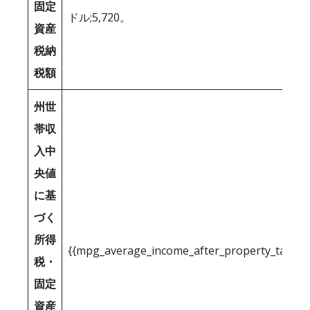
固定
ドル;5,720。
資産
税納
税額
州世
帯収
入中
央値
に基
づく
所得
{{mpg_average_income_after_property_tax_1
税・
固定
資産