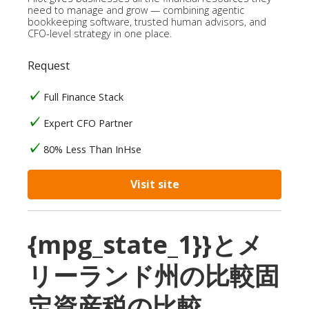
need to manage and grow — combining agentic
bookkeeping software, trusted human advisors, and
CFO-level strategy in one place.
Request
Full Finance Stack
Expert CFO Partner
80% Less Than InHse
Visit site
{mpg_state_1}}とメ
リーランド州の比較固
定資産税の比較