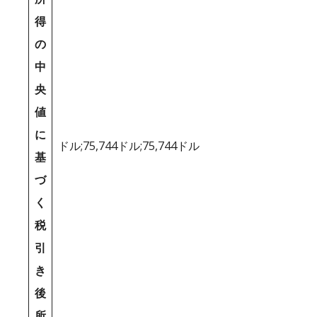
得
の
中
央
値
に
ドル;75,744ドル;75,744ドル
基
づ
く
税
引
き
後
所