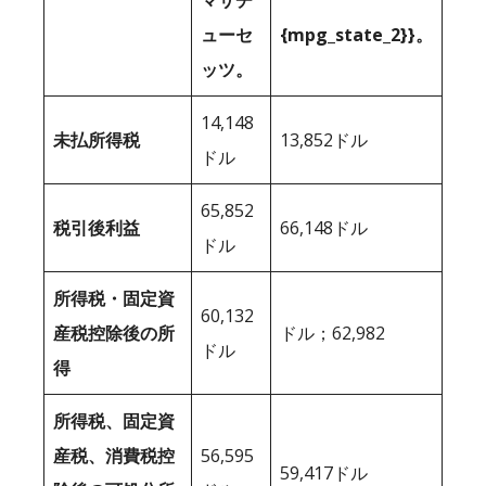
マサチ
ューセ
{mpg_state_2}}。
ッツ。
14,148
未払所得税
13,852ドル
ドル
65,852
税引後利益
66,148ドル
ドル
所得税・固定資
60,132
産税控除後の所
ドル；62,982
ドル
得
所得税、固定資
産税、消費税控
56,595
59,417ドル