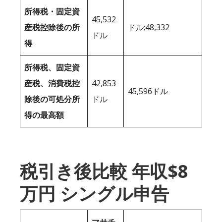
所得税・固定資
45,532
産税控除後の所
ドル;48,332
ドル
得
所得税、固定資
産税、消費税控
42,853
45,596ドル
除後の可処分所
ドル
得の最高額
税引き後比較 年収$8
万円 シングル申告