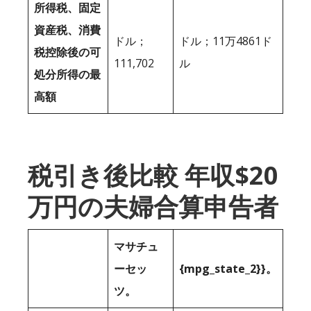
所得税、固定
資産税、消費
ドル；
ドル；11万4861ド
税控除後の可
111,702
ル
処分所得の最
高額
税引き後比較 年収$20
万円の夫婦合算申告者
マサチュ
ーセッ
{mpg_state_2}}。
ツ。