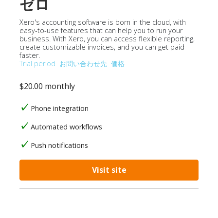
ゼロ
Xero's accounting software is born in the cloud, with
easy-to-use features that can help you to run your
business. With Xero, you can access flexible reporting,
create customizable invoices, and you can get paid
faster.
Trial period
お問い合わせ先
価格
$20.00 monthly
Phone integration
Automated workflows
Push notifications
Visit site