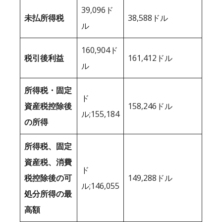
39,096ド
未払所得税
38,588ドル
ル
160,904ド
税引後利益
161,412ドル
ル
所得税・固定
ド
資産税控除後
158,246ドル
ル;155,184
の所得
所得税、固定
資産税、消費
ド
税控除後の可
149,288ドル
ル;146,055
処分所得の最
高額