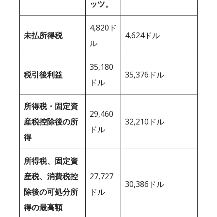
ッツ。
4,820ド
未払所得税
4,624ドル
ル
35,180
税引後利益
35,376ドル
ドル
所得税・固定資
29,460
産税控除後の所
32,210ドル
ドル
得
所得税、固定資
産税、消費税控
27,727
30,386ドル
除後の可処分所
ドル
得の最高額