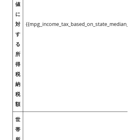
値
に
対
{{mpg_income_tax_based_on_state_median_inco
す
る
所
得
税
納
税
額
世
帯
所