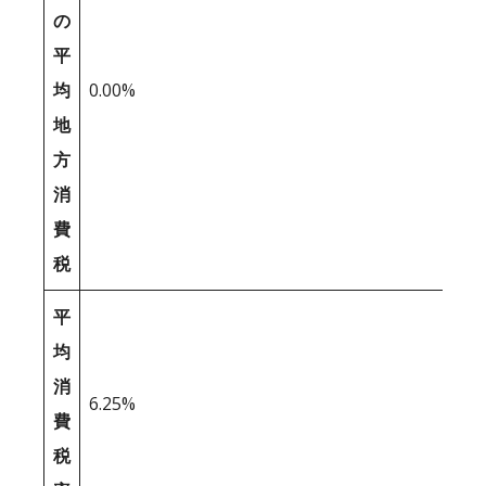
の
平
均
0.00%
地
方
消
費
税
平
均
消
6.25%
費
税