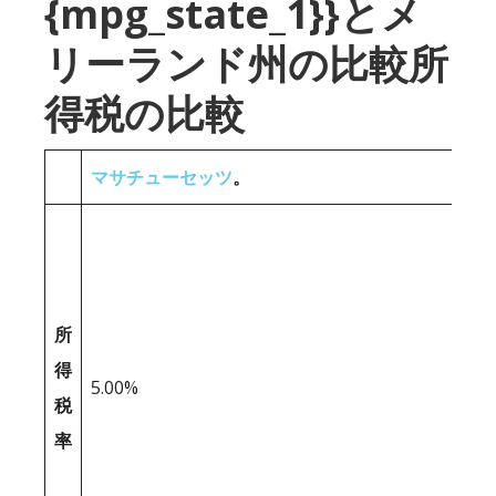
{mpg_state_1}}とメ
リーランド州の比較所
得税の比較
マサチューセッツ
。
所
得
5.00%
税
率