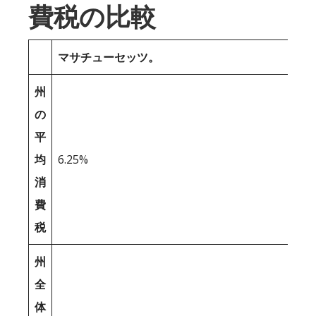
費税の比較
マサチューセッツ。
州
の
平
均
6.25%
消
費
税
州
全
体