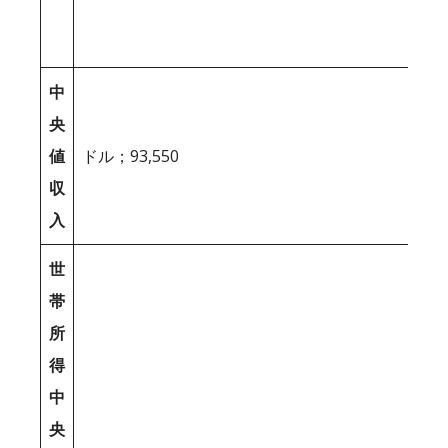
中
央
値
ドル；93,550
収
入
世
帯
所
得
中
央