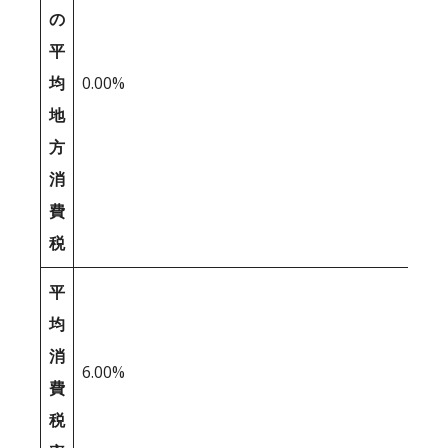
の
平
均
0.00%
地
方
消
費
税
平
均
消
6.00%
費
税