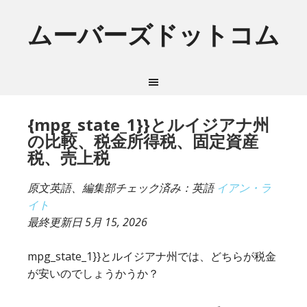
ムーバーズドットコム
{mpg_state_1}}とルイジアナ州
の比較、税金所得税、固定資産
税、売上税
原文英語、編集部チェック済み：英語
イアン・ラ
イト
最終更新日
5月 15, 2026
mpg_state_1}}とルイジアナ州では、どちらが税金
が安いのでしょうかうか？