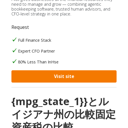
need to manage and grow — combining agentic
bookkeeping software, trusted human advisors, and
CFO-level strategy in one place.
Request
Full Finance Stack
Expert CFO Partner
80% Less Than InHse
Visit site
{mpg_state_1}}とル
イジアナ州の比較固定
資産税の比較