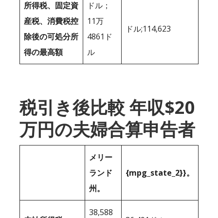
所得税、固定資
ドル；
産税、消費税控
11万
ドル;114,623
除後の可処分所
4861ド
得の最高額
ル
税引き後比較 年収$20
万円の夫婦合算申告者
メリー
ランド
{mpg_state_2}}。
州。
38,588