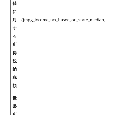
値
に
対
{{mpg_income_tax_based_on_state_median_inco
す
る
所
得
税
納
税
額
世
帯
所