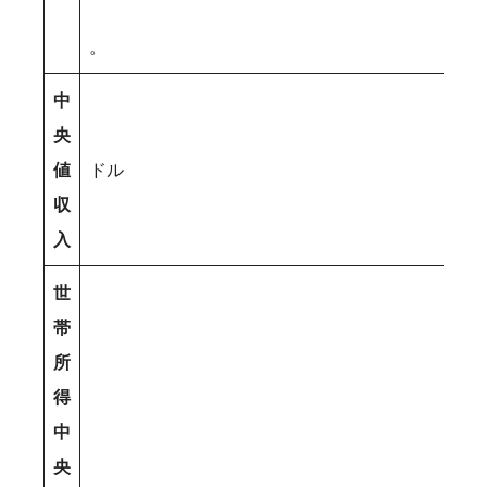
。
中
央
値
ドル
収
入
世
帯
所
得
中
央