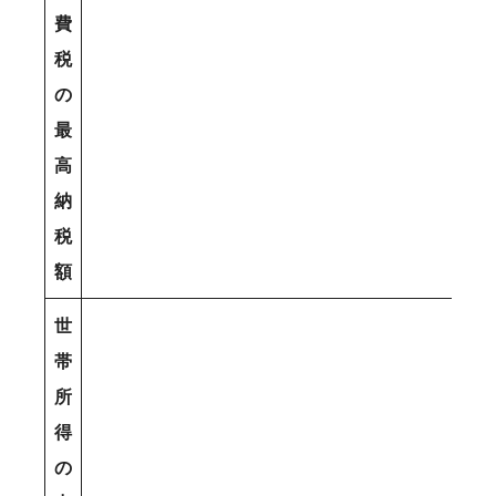
費
税
の
最
高
納
税
額
世
帯
所
得
の