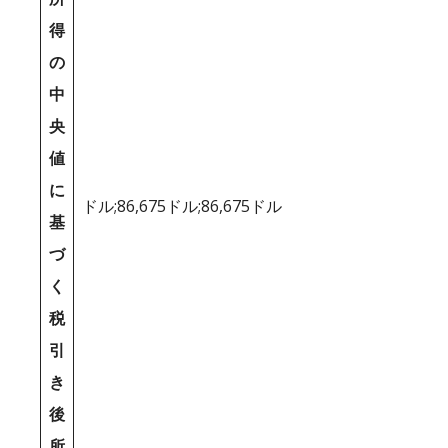
得
の
中
央
値
に
ドル;86,675ドル;86,675ドル
基
づ
く
税
引
き
後
所