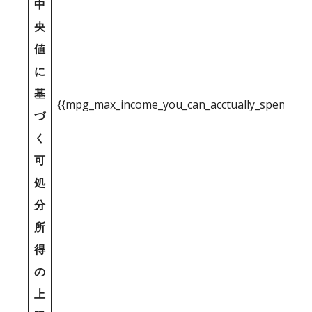
中
央
値
に
基
{{mpg_max_income_you_can_acctually_spend_inc
づ
く
可
処
分
所
得
の
上