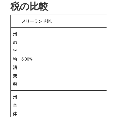
税の比較
メリーランド州。
州
の
平
均
6.00%
消
費
税
州
全
体