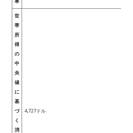
率
世
帯
所
得
の
中
央
値
に
基
づ
4,727ドル
く
消