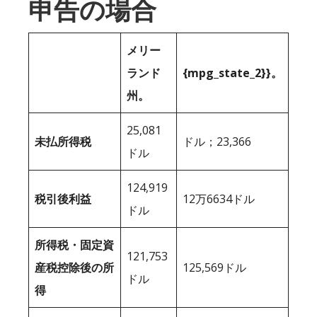
申告の場合
メリー
ランド
{mpg_state_2}}。
州。
25,081
未払所得税
ドル；23,366
ドル
124,919
税引後利益
12万6634ドル
ドル
所得税・固定資
121,753
産税控除後の所
125,569ドル
ドル
得