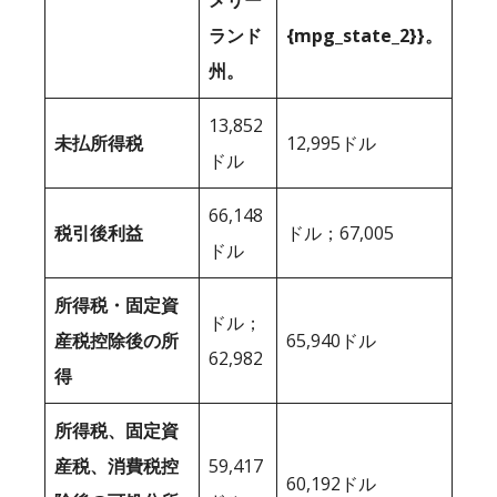
メリー
ランド
{mpg_state_2}}。
州。
13,852
未払所得税
12,995ドル
ドル
66,148
税引後利益
ドル；67,005
ドル
所得税・固定資
ドル；
産税控除後の所
65,940ドル
62,982
得
所得税、固定資
産税、消費税控
59,417
60,192ドル