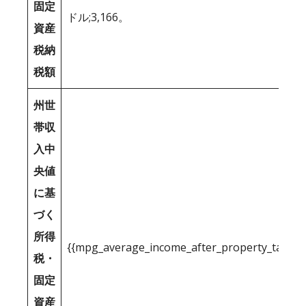
固定
ドル;3,166。
資産
税納
税額
州世
帯収
入中
央値
に基
づく
所得
{{mpg_average_income_after_property_tax_1
税・
固定
資産