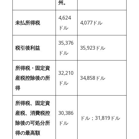
州。
4,624
未払所得税
4,077ドル
ドル
35,376
税引後利益
35,923ドル
ドル
所得税・固定資
32,210
産税控除後の所
34,858ドル
ドル
得
所得税、固定資
産税、消費税控
30,386
ドル；31,819ドル
除後の可処分所
ドル
得の最高額