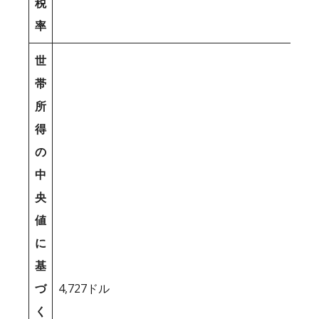
税
率
世
帯
所
得
の
中
央
値
に
基
づ
4,727ドル
く