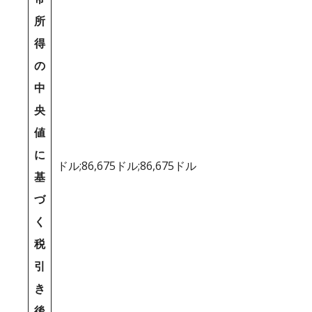
所
得
の
中
央
値
に
ドル;86,675ドル;86,675ドル
基
づ
く
税
引
き
後