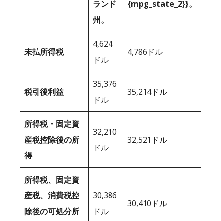
ランド
{mpg_state_2}}。
州。
4,624
未払所得税
4,786ドル
ドル
35,376
税引後利益
35,214ドル
ドル
所得税・固定資
32,210
産税控除後の所
32,521ドル
ドル
得
所得税、固定資
産税、消費税控
30,386
30,410ドル
除後の可処分所
ドル