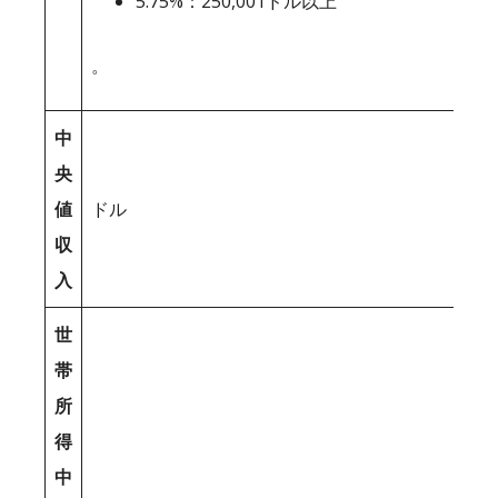
5.75%：250,001ドル以上
。
中
央
値
ドル
収
入
世
帯
所
得
中