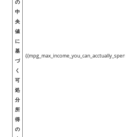
の
中
央
値
に
基
{{mpg_max_income_you_can_acctually_spend_inc
づ
く
可
処
分
所
得
の