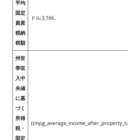
平均
固定
ドル;3,166。
資産
税納
税額
州世
帯収
入中
央値
に基
づく
所得
{{mpg_average_income_after_property_tax_1
税・
固定