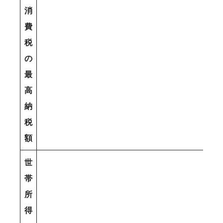
消
費
税
の
最
高
納
税
額
世
帯
所
得