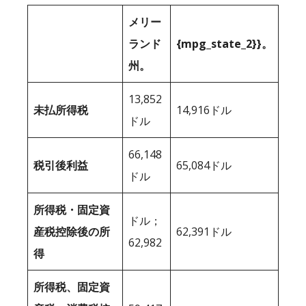
メリー
ランド
{mpg_state_2}}。
州。
13,852
未払所得税
14,916ドル
ドル
66,148
税引後利益
65,084ドル
ドル
所得税・固定資
ドル；
産税控除後の所
62,391ドル
62,982
得
所得税、固定資