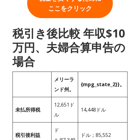
ここをクリック
税引き後比較 年収$10
万円、夫婦合算申告の
場合
メリーラ
{mpg_state_2}}。
ンド州。
12,651ド
未払所得税
14,448ドル
ル
ド
税引後利益
ドル；85,552
ル;87,349