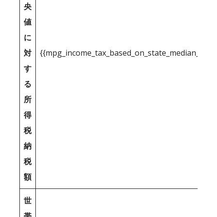
央
値
に
対
{{mpg_income_tax_based_on_state_median_inco
す
る
所
得
税
納
税
額
世
帯