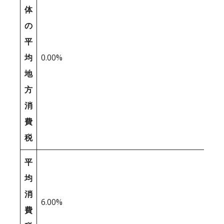
体
の
平
均
0.00%
地
方
消
費
税
平
均
消
6.00%
費