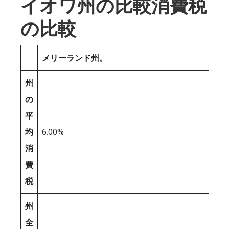
イオワ州の比較消費税
の比較
メリーランド州。
州
の
平
均
6.00%
消
費
税
州
全