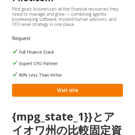
Pilot gives businesses all the financial resources they
need to manage and grow — combining agentic
bookkeeping software, trusted human advisors, and
CFO-level strategy in one place.
Request
Full Finance Stack
Expert CFO Partner
80% Less Than InHse
Visit site
{mpg_state_1}}とア
イオワ州の比較固定資