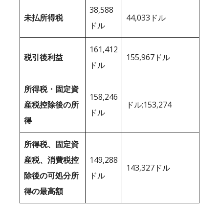
38,588
未払所得税
44,033ドル
ドル
161,412
税引後利益
155,967ドル
ドル
所得税・固定資
158,246
産税控除後の所
ドル;153,274
ドル
得
所得税、固定資
産税、消費税控
149,288
143,327ドル
除後の可処分所
ドル
得の最高額