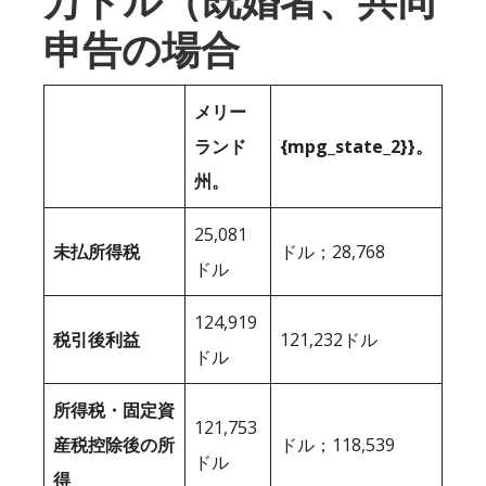
万ドル（既婚者、共同
申告の場合
メリー
ランド
{mpg_state_2}}。
州。
25,081
未払所得税
ドル；28,768
ドル
124,919
税引後利益
121,232ドル
ドル
所得税・固定資
121,753
産税控除後の所
ドル；118,539
ドル
得