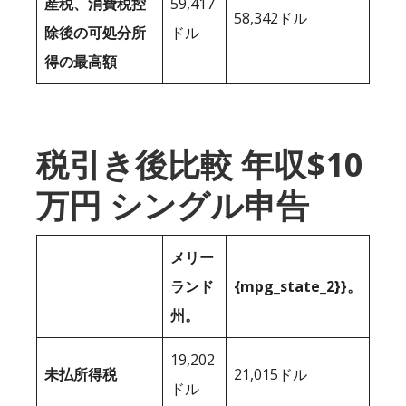
産税、消費税控
59,417
58,342ドル
除後の可処分所
ドル
得の最高額
税引き後比較 年収$10
万円 シングル申告
メリー
ランド
{mpg_state_2}}。
州。
19,202
未払所得税
21,015ドル
ドル