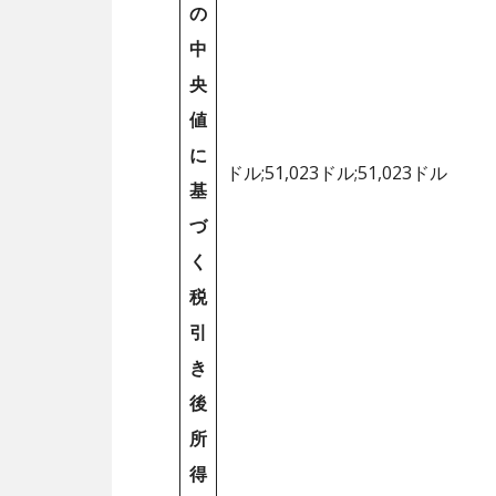
の
中
央
値
に
ドル;51,023ドル;51,023ドル
基
づ
く
税
引
き
後
所
得