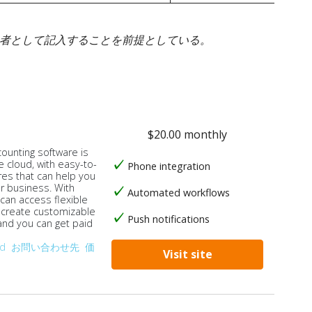
身者として記入することを前提としている。
$20.00 monthly
counting software is
e cloud, with easy-to-
Phone integration
res that can help you
ur business. With
Automated workflows
 can access flexible
, create customizable
Push notifications
 and you can get paid
od
お問い合わせ先
価
Visit site