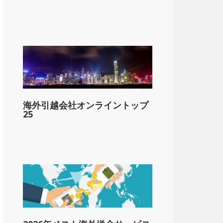
lar;3,300
海外引越会社オンライントップ
&dollar;5,800
25
&dollar;8,900
-&dollar;12,000
1-&dollar;15,400
1-&dollar;19,800