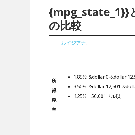
{mpg_state
の比較
ルイジアナ
。
1.85%: &dollar;0-&dollar;12
所
3.50%: &dollar;12,501-&doll
得
4.25%：50,001ドル以上
税
率
。