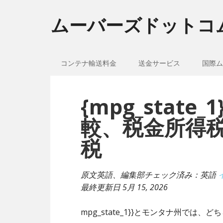
ムーバーズドットコ
コンテナ輸送料金
送金サービス
国際ム
{mpg_stat
較、税金所得
税
原文英語、編集部チェック済み：英語
最終更新日
5月 15, 2026
mpg_state_1}}とモンタナ州では