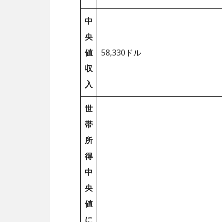
中
央
値
58,330ドル
収
入
世
帯
所
得
中
央
値
に