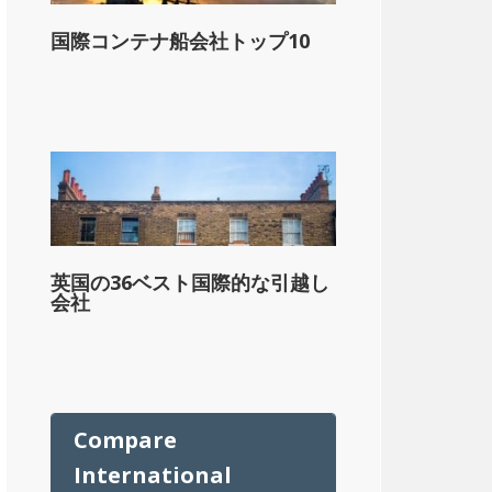
国際コンテナ船会社トップ10
ル
英国の36ベスト国際的な引越し
会社