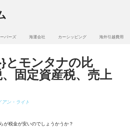
ム
ーバーズ
海運会社
カーシッピング
海外引越費用
e_1}}とモンタナの比
税、固定資産税、売上
イアン・ライト
、どちらが税金が安いのでしょうかうか？