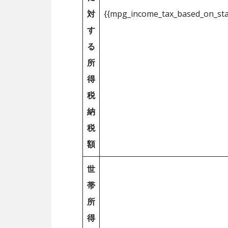
対
{{mpg_income_tax_based_on_st
す
る
所
得
税
納
税
額
世
帯
所
得