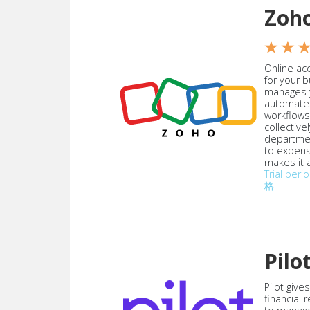
Zoh
★ ★ 
Online acc
for your 
manages y
automate
workflows
collective
departmen
to expen
makes it a
Trial peri
格
Pilo
Pilot give
financial