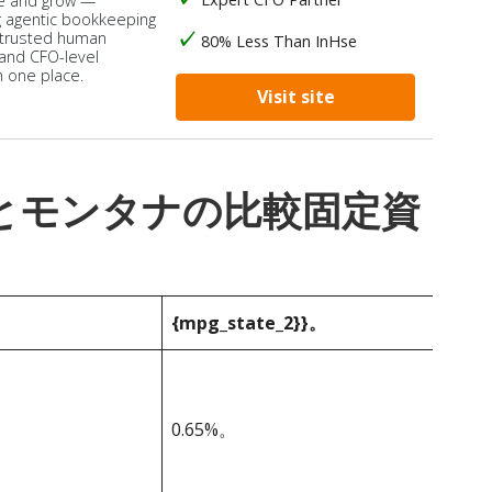
e and grow —
 agentic bookkeeping
 trusted human
80% Less Than InHse
 and CFO-level
n one place.
Visit site
_1}}とモンタナの比較固定資
{mpg_state_2}}。
0.65%。