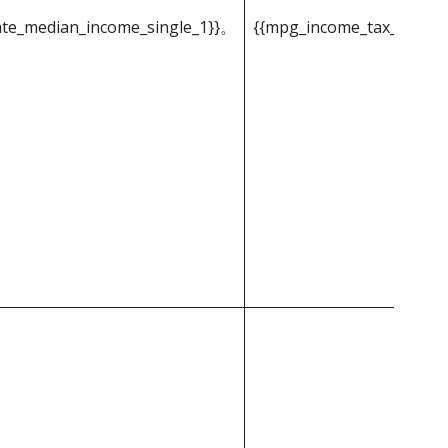
ate_median_income_single_1}}。
{{mpg_income_tax_based_