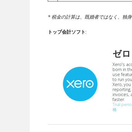
* 税金の計算は、既婚者ではなく、独
トップ会計ソフト
:
ゼロ
Xero's ac
born in th
use featu
to run yo
Xero, you
reporting
invoices,
faster.
Trial peri
格