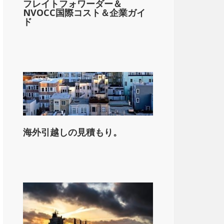
フレイトフォワーダー＆
NVOCC国際コスト＆企業ガイ
on_state_median_single_2}}。
ド
海外引越しの見積もり。