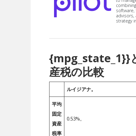
to manag
combining
software,
advisors,
strategy i
{mpg_state
産税の比較
ルイジアナ。
平均
固定
0.53%。
資産
税率