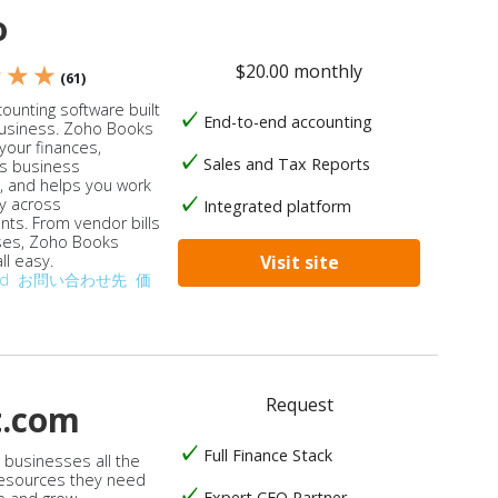
o
$20.00 monthly
★ ★ ★
(61)
ounting software built
End-to-end accounting
business. Zoho Books
our finances,
Sales and Tax Reports
s business
, and helps you work
ly across
Integrated platform
ts. From vendor bills
ses, Zoho Books
ll easy.
Visit site
od
お問い合わせ先
価
Request
t.com
Full Finance Stack
s businesses all the
 resources they need
Expert CFO Partner