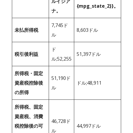
ルイジア
{mpg_state_2}}。
ナ。
7,745ド
未払所得税
8,603ドル
ル
ド
税引後利益
51,397ドル
ル;52,255
所得税・固定
51,190ド
資産税控除後
ドル;48,911
ル
の所得
所得税、固定
資産税、消費
46,728ド
税控除後の可
44,997ドル
ル