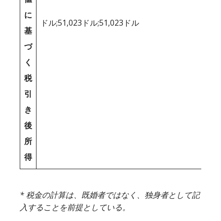
に
ドル;51,023ドル;51,023ドル
基
づ
く
税
引
き
後
所
得
* 税金の計算は、既婚者ではなく、独身者として記
入することを前提としている。