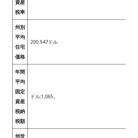
資産
税率
州別
平均
200,947ドル
住宅
価格
年間
平均
固定
ドル;1,065。
資産
税納
税額
州世