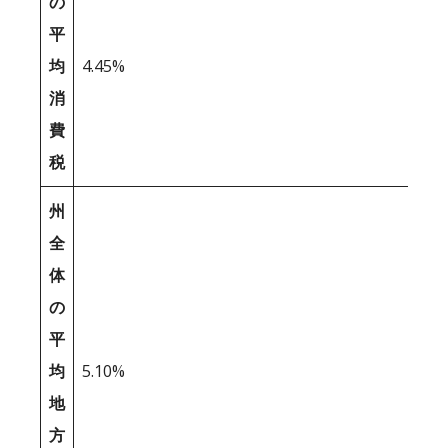
の
平
均
4.45%
消
費
税
州
全
体
の
平
均
5.10%
地
方