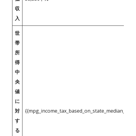
収
入
世
帯
所
得
中
央
値
に
対
{{mpg_income_tax_based_on_state_median_inco
す
る