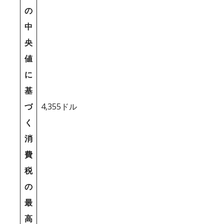
の
中
央
値
に
基
づ
4,355ドル
く
消
費
税
の
最
高