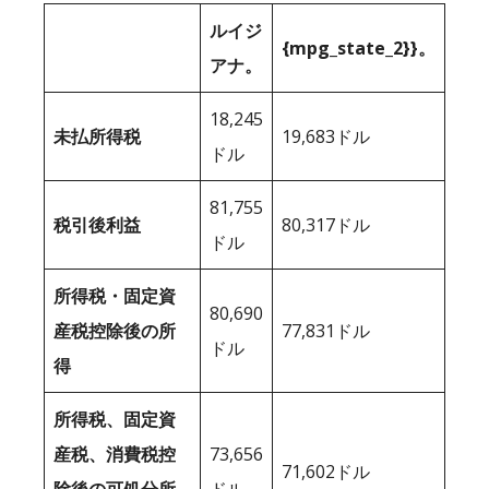
ルイジ
{mpg_state_2}}。
アナ。
18,245
未払所得税
19,683ドル
ドル
81,755
税引後利益
80,317ドル
ドル
所得税・固定資
80,690
産税控除後の所
77,831ドル
ドル
得
所得税、固定資
産税、消費税控
73,656
71,602ドル