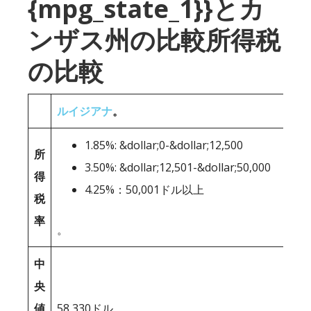
{mpg_state_1}}とカ
ンザス州の比較所得税
の比較
ルイジアナ
。
1.85%: &dollar;0-&dollar;12,500
所
3.50%: &dollar;12,501-&dollar;50,000
得
4.25%：50,001ドル以上
税
率
。
中
央
値
58,330ドル