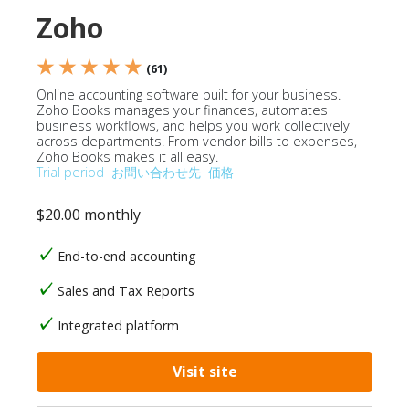
Zoho
★ ★ ★ ★ ★
(61)
Online accounting software built for your business.
Zoho Books manages your finances, automates
business workflows, and helps you work collectively
across departments. From vendor bills to expenses,
Zoho Books makes it all easy.
Trial period
お問い合わせ先
価格
$20.00 monthly
End-to-end accounting
Sales and Tax Reports
Integrated platform
Visit site