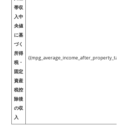
帯収
入中
央値
に基
づく
所得
{{mpg_average_income_after_property_tax_1
税・
固定
資産
税控
除後
の収
入