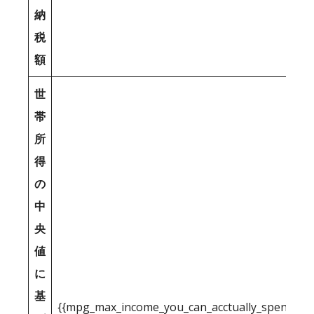
納
税
額
世
帯
所
得
の
中
央
値
に
基
{{mpg_max_income_you_can_acctually_spend_inc