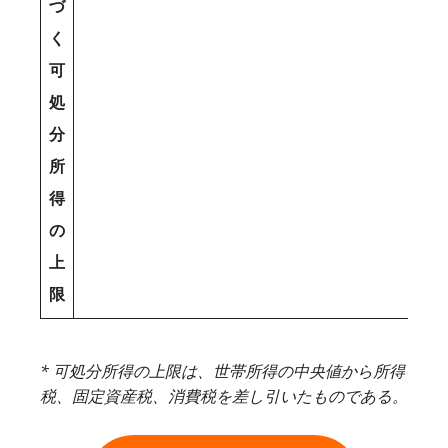
づ
く
可
処
分
所
得
の
上
限
* 可処分所得の上限は、世帯所得の中央値から所得
税、固定資産税、消費税を差し引いたものである。