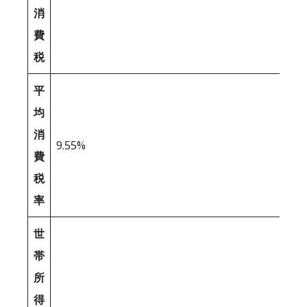
消
費
税
平
均
消
9.55%
費
税
率
世
帯
所
得