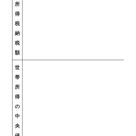
所
得
税
納
税
額
世
帯
所
得
の
中
央
値