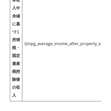
帯収
入中
央値
に基
づく
所得
{{mpg_average_income_after_property_tax_1
税・
固定
資産
税控
除後
の収
入