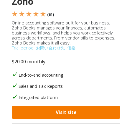
Zoho
★ ★ ★ ★ ★
(61)
Online accounting software built for your business.
Zoho Books manages your finances, automates
business workflows, and helps you work collectively
across departments. From vendor bills to expenses,
Zoho Books makes it all easy.
Trial period
お問い合わせ先
価格
$20.00 monthly
End-to-end accounting
Sales and Tax Reports
Integrated platform
Visit site