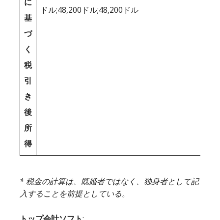
に
ドル;48,200ドル;48,200ドル
基
づ
く
税
引
き
後
所
得
* 税金の計算は、既婚者ではなく、独身者として記
入することを前提としている。
トップ会計ソフト
: