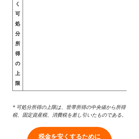
く
可
処
分
所
得
の
上
限
* 可処分所得の上限は、世帯所得の中央値から所得
税、固定資産税、消費税を差し引いたものである。
税金を安くするために