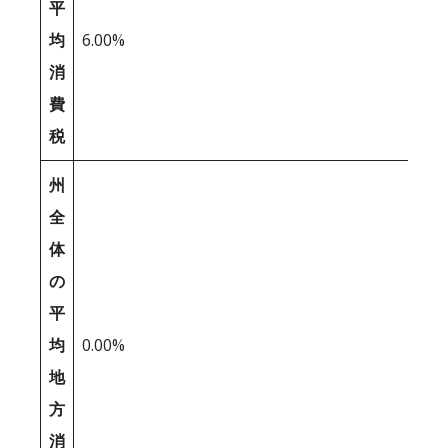
平
均
6.00%
消
費
税
州
全
体
の
平
均
0.00%
地
方
消