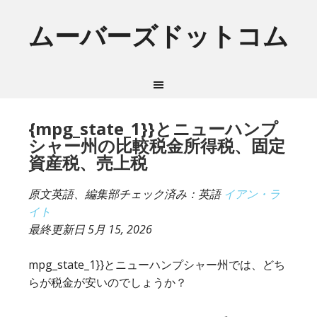
ムーバーズドットコム
{mpg_state_1}}とニューハンプ
シャー州の比較税金所得税、固定
資産税、売上税
原文英語、編集部チェック済み：英語
イアン・ラ
イト
最終更新日
5月 15, 2026
mpg_state_1}}とニューハンプシャー州では、どち
らが税金が安いのでしょうか？