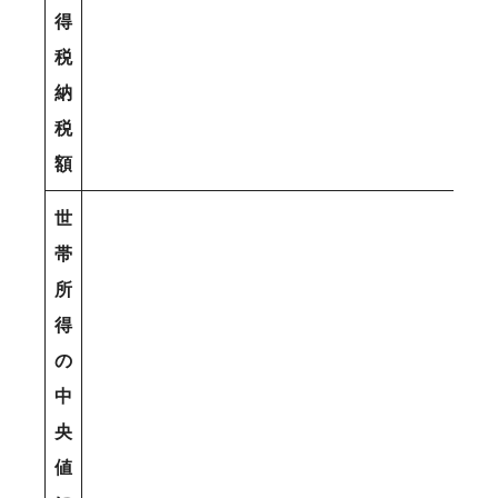
得
税
納
税
額
世
帯
所
得
の
中
央
値