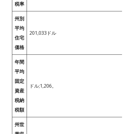
税率
州別
平均
201,033ドル
住宅
価格
年間
平均
固定
ドル;1,206。
資産
税納
税額
州世