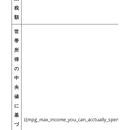
税
額
世
帯
所
得
の
中
央
値
に
基
{{mpg_max_income_you_can_acctually_spend_inc
づ