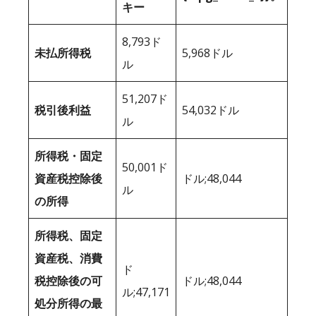
キー
8,793ド
未払所得税
5,968ドル
ル
51,207ド
税引後利益
54,032ドル
ル
所得税・固定
50,001ド
資産税控除後
ドル;48,044
ル
の所得
所得税、固定
資産税、消費
ド
税控除後の可
ドル;48,044
ル;47,171
処分所得の最