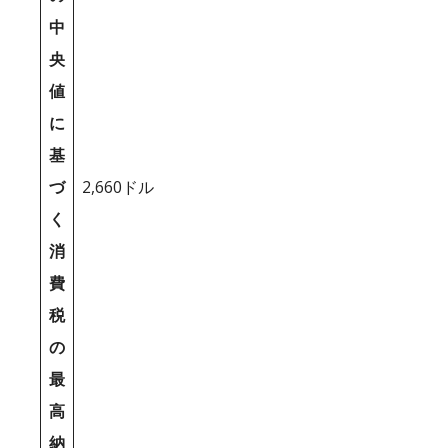
中
央
値
に
基
づ
2,660ドル
く
消
費
税
の
最
高
納