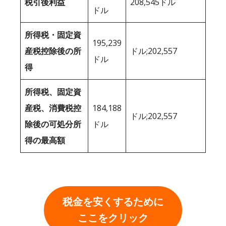
税引後利益
208,545ドル
ドル
所得税・固定資
195,239
産税控除後の所
ドル;202,557
ドル
得
所得税、固定資
産税、消費税控
184,188
ドル;202,557
除後の可処分所
ドル
得の最高額
税金を安くするために
ここをクリック