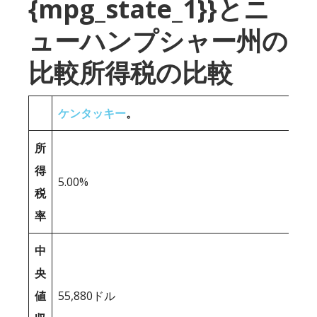
{mpg_state_1}}とニ
ューハンプシャー州の
比較所得税の比較
ケンタッキー
。
所
得
5.00%
税
率
中
央
値
55,880ドル