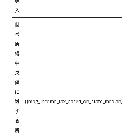
収
入
世
帯
所
得
中
央
値
に
対
{{mpg_income_tax_based_on_state_median_inco
す
る
所