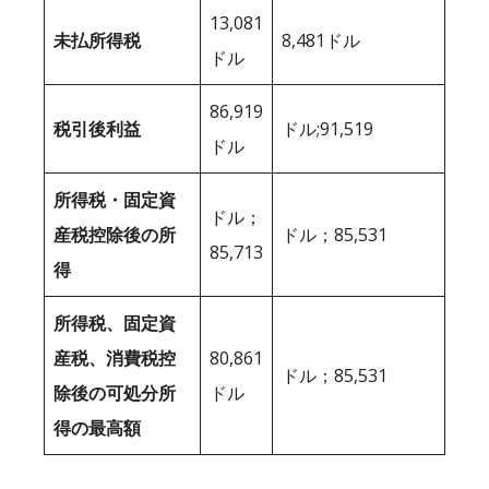
13,081
未払所得税
8,481ドル
ドル
86,919
税引後利益
ドル;91,519
ドル
所得税・固定資
ドル；
産税控除後の所
ドル；85,531
85,713
得
所得税、固定資
産税、消費税控
80,861
ドル；85,531
除後の可処分所
ドル
得の最高額