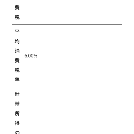
費
税
平
均
消
6.00%
費
税
率
世
帯
所
得
の