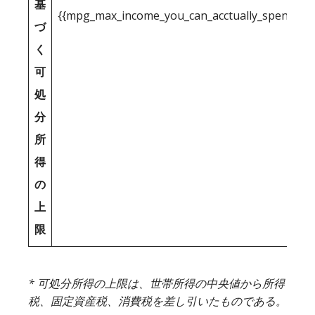
基
{{mpg_max_income_you_can_acctually_spend_inc
づ
く
可
処
分
所
得
の
上
限
* 可処分所得の上限は、世帯所得の中央値から所得
税、固定資産税、消費税を差し引いたものである。