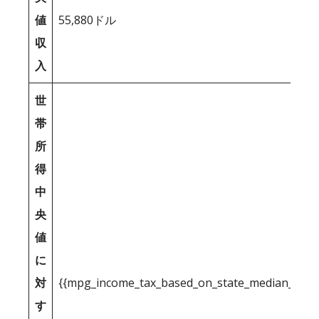
値
55,880ドル
収
入
世
帯
所
得
中
央
値
に
対
{{mpg_income_tax_based_on_state_median_inco
す