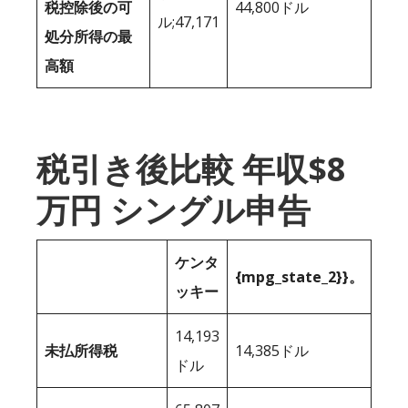
税控除後の可
44,800ドル
ル;47,171
処分所得の最
高額
税引き後比較 年収$8
万円 シングル申告
ケンタ
{mpg_state_2}}。
ッキー
14,193
未払所得税
14,385ドル
ドル