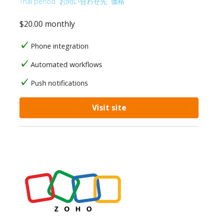
Trial period
お問い合わせ先
価格
$20.00 monthly
Phone integration
Automated workflows
Push notifications
Visit site