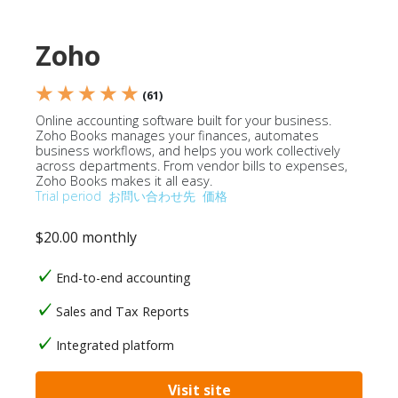
Zoho
★ ★ ★ ★ ★
(61)
Online accounting software built for your business.
Zoho Books manages your finances, automates
business workflows, and helps you work collectively
across departments. From vendor bills to expenses,
Zoho Books makes it all easy.
Trial period
お問い合わせ先
価格
$20.00 monthly
End-to-end accounting
Sales and Tax Reports
Integrated platform
Visit site