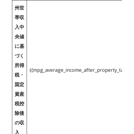
州世
帯収
入中
央値
に基
づく
所得
{{mpg_average_income_after_property_tax_1
税・
固定
資産
税控
除後
の収
入