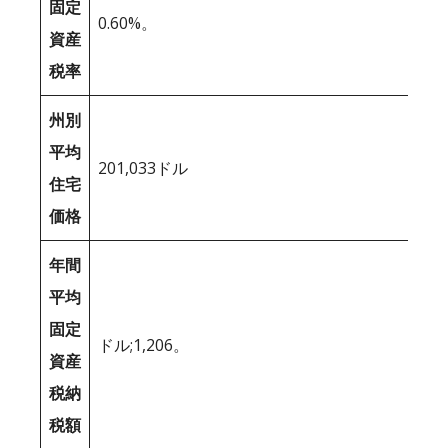
固定
0.60%。
資産
税率
州別
平均
201,033ドル
住宅
価格
年間
平均
固定
ドル;1,206。
資産
税納
税額