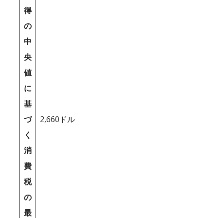
得
の
中
央
値
に
基
づ
2,660ドル
く
消
費
税
の
最