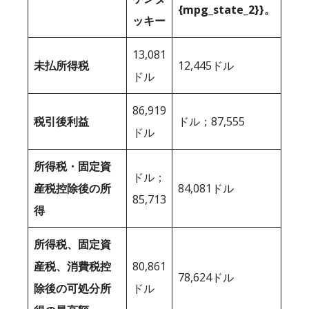
{mpg_state_2}}。
ッキー
13,081
未払所得税
12,445ドル
ドル
86,919
税引後利益
ドル；87,555
ドル
所得税・固定資
ドル；
産税控除後の所
84,081ドル
85,713
得
所得税、固定資
産税、消費税控
80,861
78,624ドル
除後の可処分所
ドル