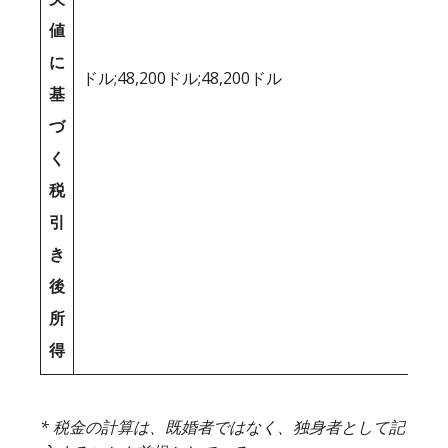
値
に
ドル;48,200ドル;48,200ドル
基
づ
く
税
引
き
後
所
得
* 税金の計算は、既婚者ではなく、独身者として記