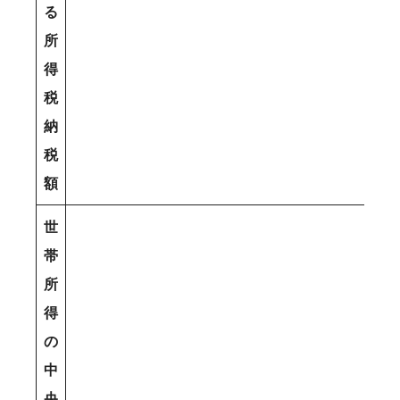
る
所
得
税
納
税
額
世
帯
所
得
の
中
央