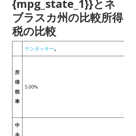
{mpg_state_1}}とネ
ブラスカ州の比較所得
税の比較
ケンタッキー
。
所
得
5.00%
税
率
中
央