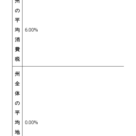
州
の
平
均
6.00%
消
費
税
州
全
体
の
平
均
0.00%
地