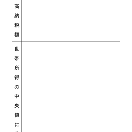
高
納
税
額
世
帯
所
得
の
中
央
値
に