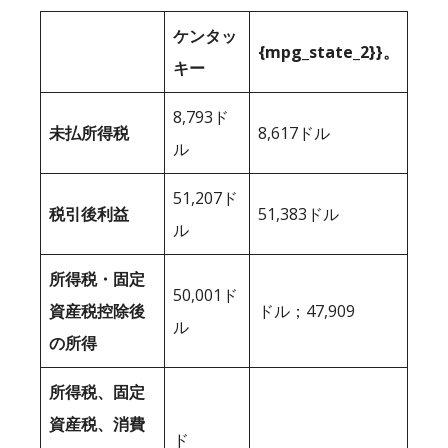
ケンタッ
{mpg_state_2}}。
キー
8,793ド
未払所得税
8,617ドル
ル
51,207ド
税引後利益
51,383ドル
ル
所得税・固定
50,001ド
資産税控除後
ドル；47,909
ル
の所得
所得税、固定
資産税、消費
ド