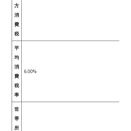
方
消
費
税
平
均
消
6.00%
費
税
率
世
帯
所