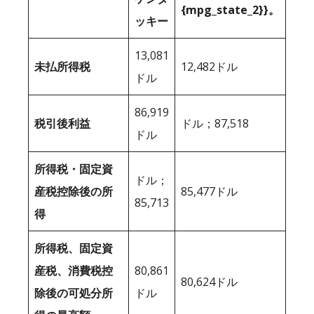
{mpg_state_2}}。
ッキー
13,081
未払所得税
12,482ドル
ドル
86,919
税引後利益
ドル；87,518
ドル
所得税・固定資
ドル；
産税控除後の所
85,477ドル
85,713
得
所得税、固定資
産税、消費税控
80,861
80,624ドル
除後の可処分所
ドル