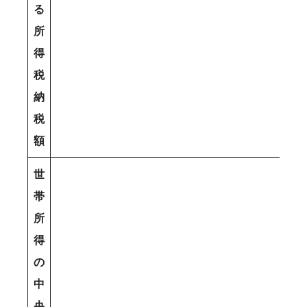
る
所
得
税
納
税
額
世
帯
所
得
の
中
央