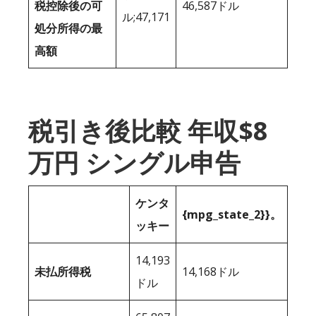
税控除後の可
46,587ドル
ル;47,171
処分所得の最
高額
税引き後比較 年収$8
万円 シングル申告
ケンタ
{mpg_state_2}}。
ッキー
14,193
未払所得税
14,168ドル
ドル