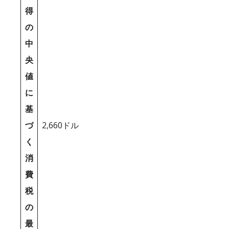
得
の
中
央
値
に
基
づ
2,660ドル
く
消
費
税
の
最