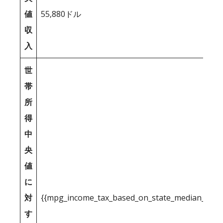
値
55,880ドル
収
入
世
帯
所
得
中
央
値
に
対
{{mpg_income_tax_based_on_state_median_inco
す