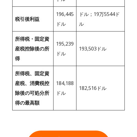
196,445
ドル；19万5544ド
税引後利益
ドル
ル
所得税・固定資
195,239
産税控除後の所
193,503ドル
ドル
得
所得税、固定資
産税、消費税控
184,188
182,516ドル
除後の可処分所
ドル
得の最高額