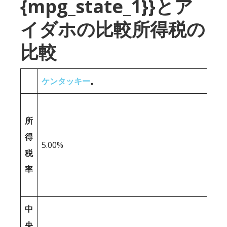
{mpg_state_1}}とア
イダホの比較所得税の
比較
ケンタッキー
。
所
得
5.00%
税
率
中
央