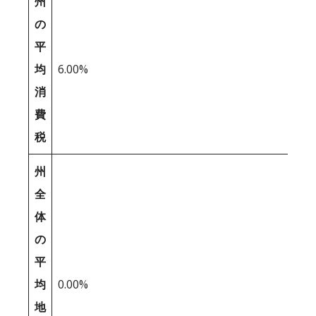
州
の
平
均
6.00%
消
費
税
州
全
体
の
平
均
0.00%
地