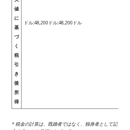
値
に
ドル;48,200ドル;48,200ドル
基
づ
く
税
引
き
後
所
得
* 税金の計算は、既婚者ではなく、独身者として記