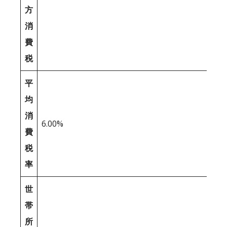
方
消
費
税
平
均
消
6.00%
費
税
率
世
帯
所