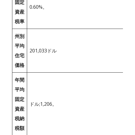
固定
0.60%。
資産
税率
州別
平均
201,033ドル
住宅
価格
年間
平均
固定
ドル;1,206。
資産
税納
税額