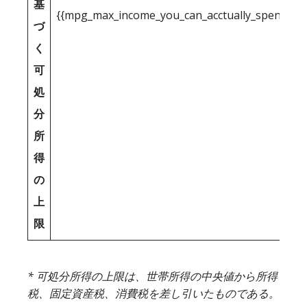
基
{{mpg_max_income_you_can_acctually_spend_inc
づ
く
可
処
分
所
得
の
上
限
* 可処分所得の上限は、世帯所得の中央値から所得
税、固定資産税、消費税を差し引いたものである。