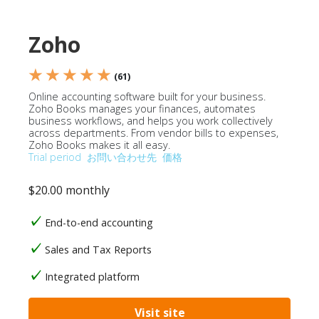
Zoho
★ ★ ★ ★ ★
(61)
Online accounting software built for your business.
Zoho Books manages your finances, automates
business workflows, and helps you work collectively
across departments. From vendor bills to expenses,
Zoho Books makes it all easy.
Trial period
お問い合わせ先
価格
$20.00 monthly
End-to-end accounting
Sales and Tax Reports
Integrated platform
Visit site