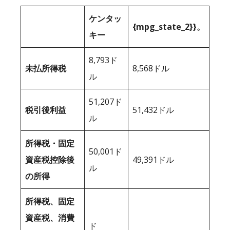
ケンタッ
{mpg_state_2}}。
キー
8,793ド
未払所得税
8,568ドル
ル
51,207ド
税引後利益
51,432ドル
ル
所得税・固定
50,001ド
資産税控除後
49,391ドル
ル
の所得
所得税、固定
資産税、消費
ド