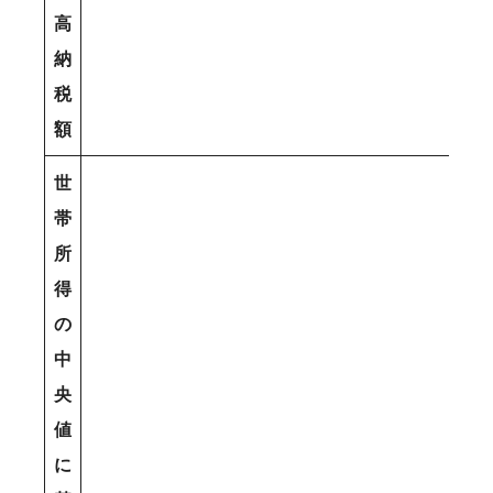
高
納
税
額
世
帯
所
得
の
中
央
値
に