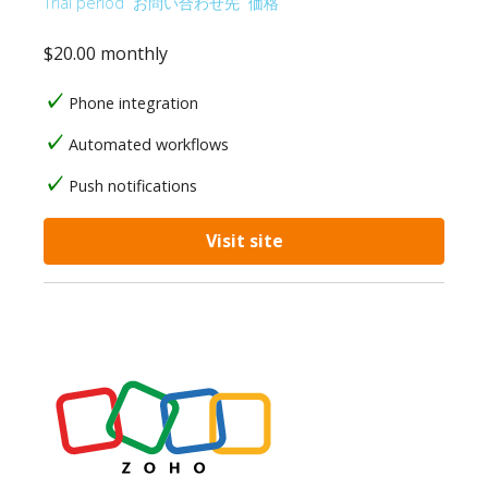
Trial period
お問い合わせ先
価格
$20.00 monthly
Phone integration
Automated workflows
Push notifications
Visit site