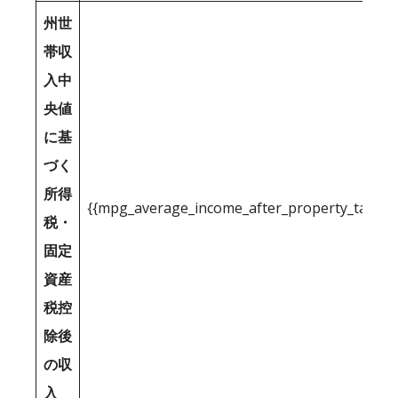
州世
帯収
入中
央値
に基
づく
所得
{{mpg_average_income_after_property_tax_1
税・
固定
資産
税控
除後
の収
入