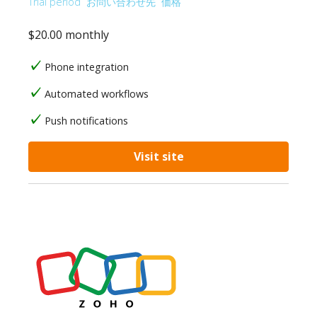
Trial period
お問い合わせ先
価格
$20.00 monthly
Phone integration
Automated workflows
Push notifications
Visit site