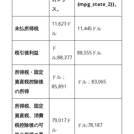
{mpg_state_2}}。
ス。
11,623ド
未払所得税
11,445ドル
ル
ド
税引後利益
88,555ドル
ル;88,377
所得税・固定
ドル；
資産税控除後
ドル；83,065
85,891
の所得
所得税、固定
資産税、消費
79,017ド
税控除後の可
ドル;78,187
ル