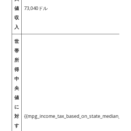
値
73,040ドル
収
入
世
帯
所
得
中
央
値
に
対
{{mpg_income_tax_based_on_state_median_inco
す