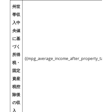
州世
帯収
入中
央値
に基
づく
所得
{{mpg_average_income_after_property_tax_1
税・
固定
資産
税控
除後
の収
入