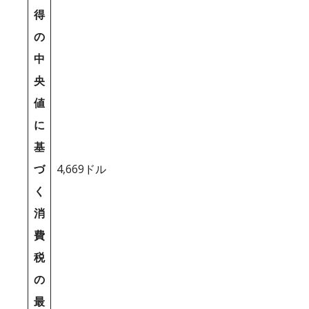
得
の
中
央
値
に
基
づ
4,669ドル
く
消
費
税
の
最