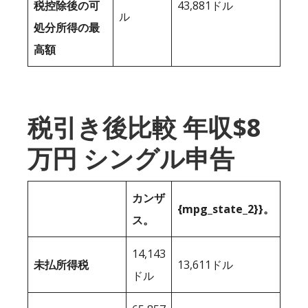
税控除後の可
43,881ドル
ル
処分所得の最
高額
税引き後比較 年収$8
万円 シングル申告
カンザ
{mpg_state_2}}。
ス。
14,143
未払所得税
13,611ドル
ドル