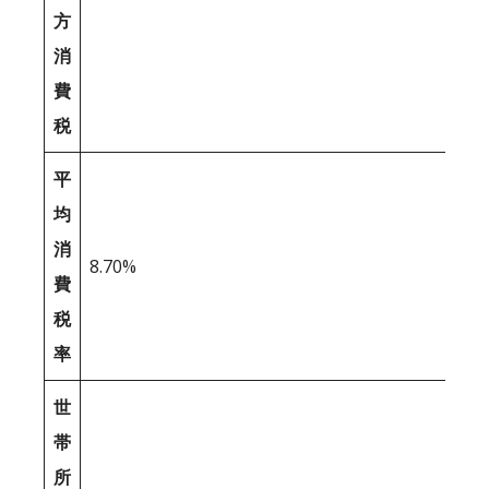
方
消
費
税
平
均
消
8.70%
費
税
率
世
帯
所