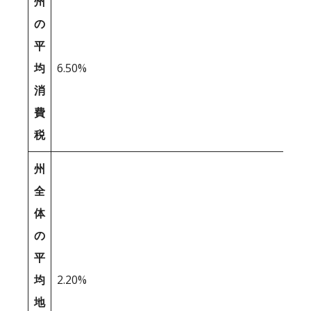
州
の
平
均
6.50%
消
費
税
州
全
体
の
平
均
2.20%
地