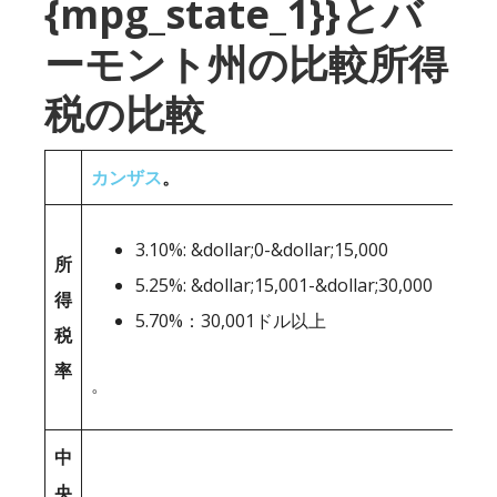
{mpg_state_1}}とバ
ーモント州の比較所得
税の比較
カンザス
。
3.10%: &dollar;0-&dollar;15,000
所
5.25%: &dollar;15,001-&dollar;30,000
得
5.70%：30,001ドル以上
税
率
。
中
央