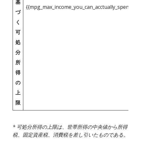
基
{{mpg_max_income_you_can_acctually_spend_inc
づ
く
可
処
分
所
得
の
上
限
* 可処分所得の上限は、世帯所得の中央値から所得
税、固定資産税、消費税を差し引いたものである。