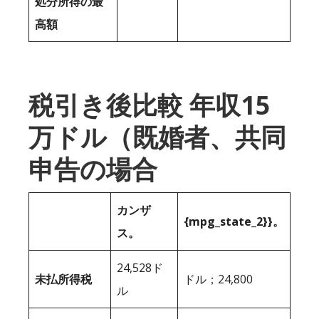
処分所得の最
高額
税引き後比較 年収15
万ドル（既婚者、共同
申告の場合
カンザ
{mpg_state_2}}。
ス。
24,528ド
未払所得税
ドル；24,800
ル