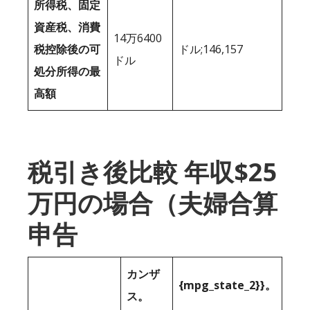
所得税、固定
資産税、消費
14万6400
税控除後の可
ドル;146,157
ドル
処分所得の最
高額
税引き後比較 年収$25
万円の場合（夫婦合算
申告
カンザ
{mpg_state_2}}。
ス。