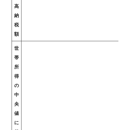
高
納
税
額
世
帯
所
得
の
中
央
値
に