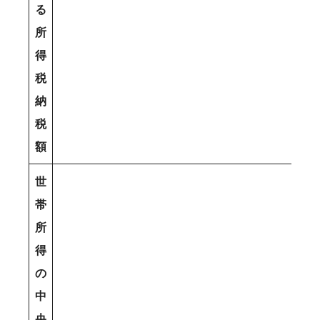
る
所
得
税
納
税
額
世
帯
所
得
の
中
央