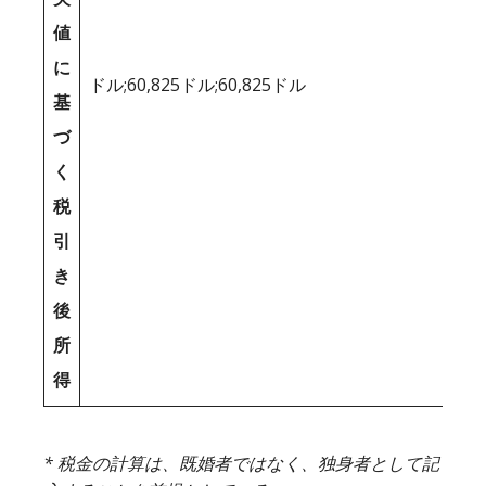
値
に
ドル;60,825ドル;60,825ドル
基
づ
く
税
引
き
後
所
得
* 税金の計算は、既婚者ではなく、独身者として記