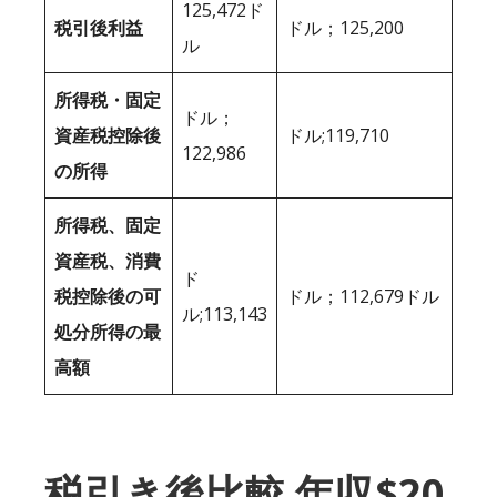
125,472ド
税引後利益
ドル；125,200
ル
所得税・固定
ドル；
資産税控除後
ドル;119,710
122,986
の所得
所得税、固定
資産税、消費
ド
税控除後の可
ドル；112,679ドル
ル;113,143
処分所得の最
高額
税引き後比較 年収$20