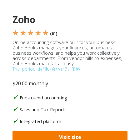
Zoho
★ ★ ★ ★ ★
(61)
Online accounting software built for your business.
Zoho Books manages your finances, automates
business workflows, and helps you work collectively
across departments. From vendor bills to expenses,
Zoho Books makes it all easy.
Trial period
お問い合わせ先
価格
$20.00 monthly
End-to-end accounting
Sales and Tax Reports
Integrated platform
Visit site