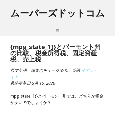
ムーバーズドットコム
{mpg_state_1}}とバーモント州
の比較、税金所得税、固定資産
税、売上税
原文英語、編集部チェック済み：英語
イアン・ラ
イト
最終更新日
5月 15, 2026
mpg_state_1}}とバーモント州では、どちらが税金
が安いのでしょうか？