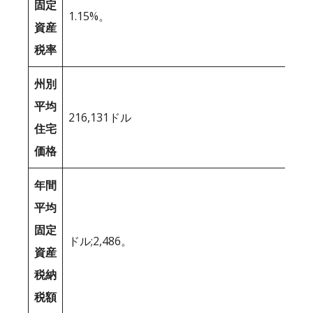
固定
1.15%。
資産
税率
州別
平均
216,131ドル
住宅
価格
年間
平均
固定
ドル;2,486。
資産
税納
税額