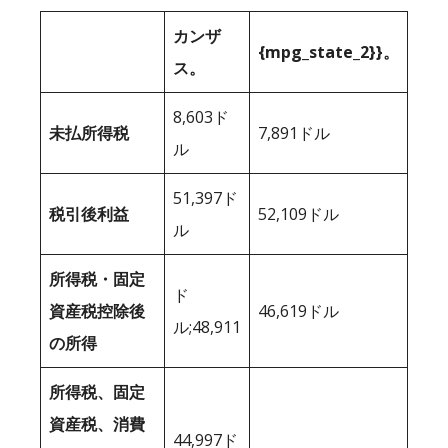
カンザ
{mpg_state_2}}。
ス。
8,603ド
未払所得税
7,891ドル
ル
51,397ド
税引後利益
52,109ドル
ル
所得税・固定
ド
資産税控除後
46,619ドル
ル;48,911
の所得
所得税、固定
資産税、消費
44,997ド