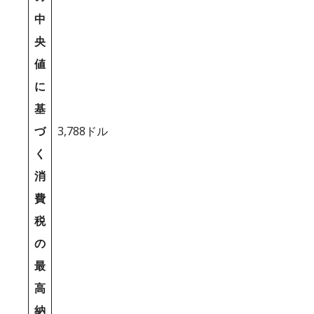
中
央
値
に
基
づ
3,788ドル
く
消
費
税
の
最
高
納