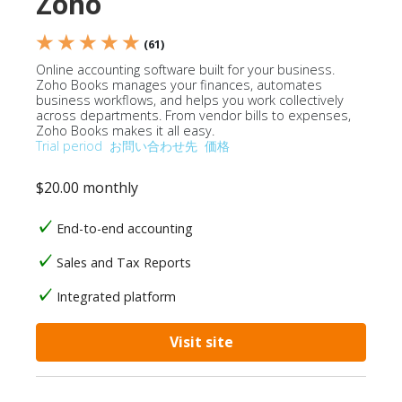
Zoho
★ ★ ★ ★ ★
(61)
Online accounting software built for your business.
Zoho Books manages your finances, automates
business workflows, and helps you work collectively
across departments. From vendor bills to expenses,
Zoho Books makes it all easy.
Trial period
お問い合わせ先
価格
$20.00 monthly
End-to-end accounting
Sales and Tax Reports
Integrated platform
Visit site