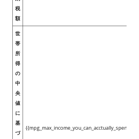
税
額
世
帯
所
得
の
中
央
値
に
基
{{mpg_max_income_you_can_acctually_spend_inc
づ