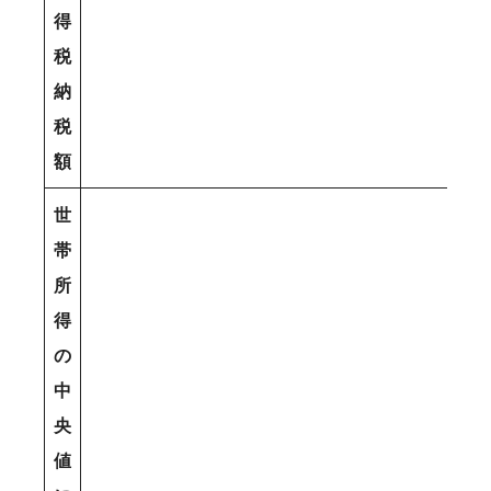
得
税
納
税
額
世
帯
所
得
の
中
央
値