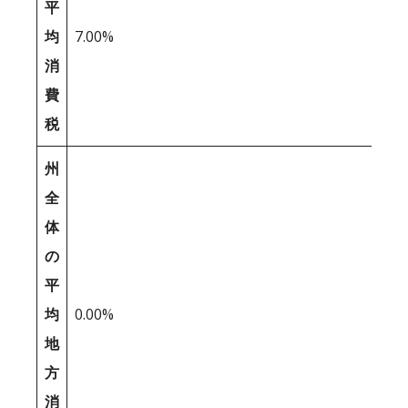
平
均
7.00%
消
費
税
州
全
体
の
平
均
0.00%
地
方
消