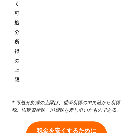
く
可
処
分
所
得
の
上
限
* 可処分所得の上限は、世帯所得の中央値から所得
税、固定資産税、消費税を差し引いたものである。
税金を安くするために