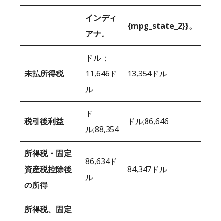
インディ
{mpg_state_2}}。
アナ。
ドル；
未払所得税
11,646ド
13,354ドル
ル
ド
税引後利益
ドル;86,646
ル;88,354
所得税・固定
86,634ド
資産税控除後
84,347ドル
ル
の所得
所得税、固定