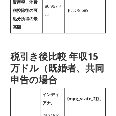
資産税、消費
80,967ド
税控除後の可
ドル;78,689
ル
処分所得の最
高額
税引き後比較 年収15
万ドル（既婚者、共同
申告の場合
インディ
{mpg_state_2}}。
アナ。
23,316ド