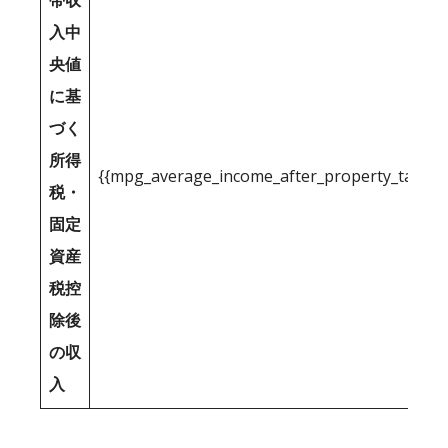
帯収
入中
央値
に基
づく
所得
{{mpg_average_income_after_property_tax_1
税・
固定
資産
税控
除後
の収
入