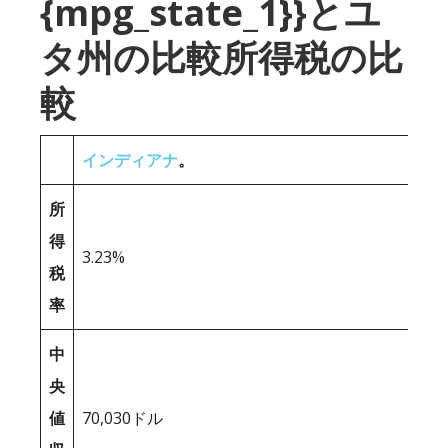
{mpg_state_1}}とユ
タ州の比較所得税の比
較
インディアナ
。
所
得
3.23%
税
率
中
央
値
70,030ドル