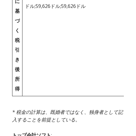
に
ドル;59,626ドル;59,626ドル
基
づ
く
税
引
き
後
所
得
* 税金の計算は、既婚者ではなく、独身者として記
入することを前提としている。
トップ会計ソフト
: