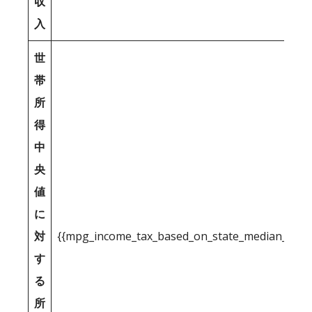
収
入
世
帯
所
得
中
央
値
に
対
{{mpg_income_tax_based_on_state_median_inco
す
る
所