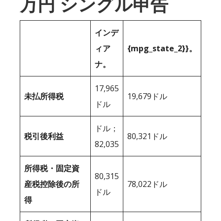
万円 シングル申告
インデ
ィア
{mpg_state_2}}。
ナ。
17,965
未払所得税
19,679ドル
ドル
ドル；
税引後利益
80,321ドル
82,035
所得税・固定資
80,315
産税控除後の所
78,022ドル
ドル
得