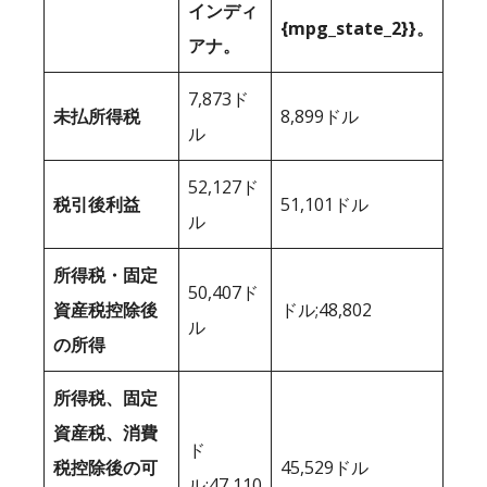
インディ
{mpg_state_2}}。
アナ。
7,873ド
未払所得税
8,899ドル
ル
52,127ド
税引後利益
51,101ドル
ル
所得税・固定
50,407ド
資産税控除後
ドル;48,802
ル
の所得
所得税、固定
資産税、消費
ド
税控除後の可
45,529ドル
ル;47,110