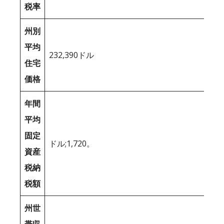
税率
州別
平均
232,390ドル
住宅
価格
年間
平均
固定
ドル;1,720。
資産
税納
税額
州世