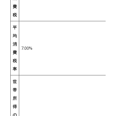
費
税
平
均
消
7.00%
費
税
率
世
帯
所
得
の