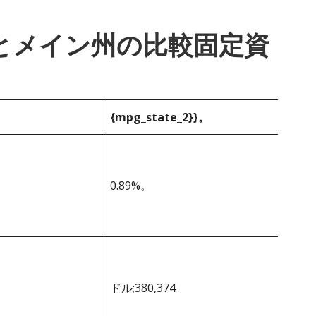
_1}}とメイン州の比較固定資
{mpg_state_2}}。
0.89%。
ドル;380,374