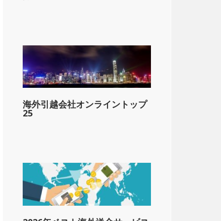
lar;23,000
海外引越会社オンライントップ
1-&dollar;54,450
25