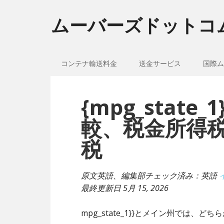
ムーバーズドットコ
コンテナ輸送料金
送金サービス
国際ム
{mpg_stat
較、税金所得
税
原文英語、編集部チェック済み：英語
最終更新日
5月 15, 2026
mpg_state_1}}とメイン州では、