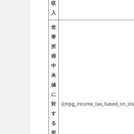
収
入
世
帯
所
得
中
央
値
に
対
{{mpg_income_tax_based_on_st
す
る
所