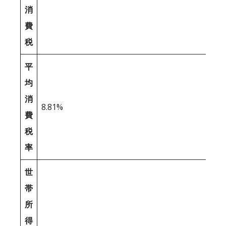
消
費
税
平
均
消
8.81%
費
税
率
世
帯
所
得