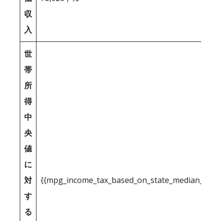
収
入
世
帯
所
得
中
央
値
に
対
{{mpg_income_tax_based_on_state_median_inco
す
る