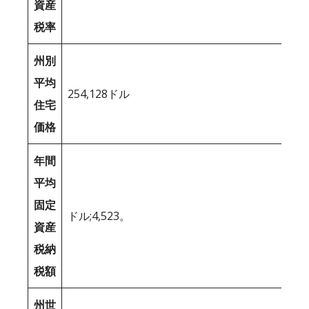
資産
税率
州別
平均
254,128ドル
住宅
価格
年間
平均
固定
ドル;4,523。
資産
税納
税額
州世