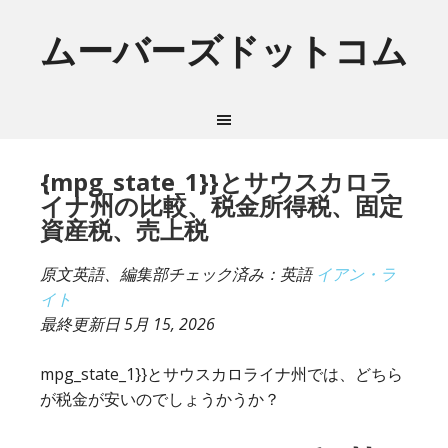
ムーバーズドットコム
{mpg_state_1}}とサウスカロラ
イナ州の比較、税金所得税、固定
資産税、売上税
原文英語、編集部チェック済み：英語
イアン・ラ
イト
最終更新日
5月 15, 2026
mpg_state_1}}とサウスカロライナ州では、どちら
が税金が安いのでしょうかうか？