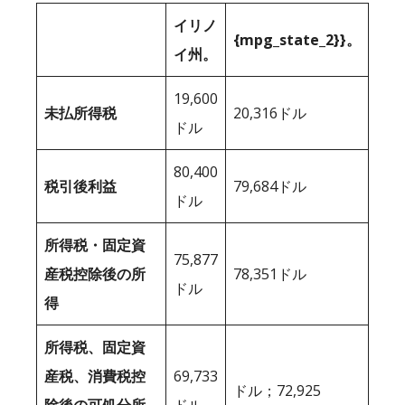
イリノ
{mpg_state_2}}。
イ州。
19,600
未払所得税
20,316ドル
ドル
80,400
税引後利益
79,684ドル
ドル
所得税・固定資
75,877
産税控除後の所
78,351ドル
ドル
得
所得税、固定資
産税、消費税控
69,733
ドル；72,925