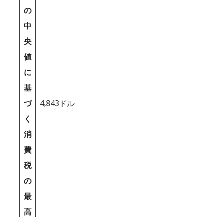
の
中
央
値
に
基
づ
4,843ドル
く
消
費
税
の
最
高