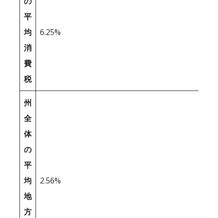
の
平
均
6.25%
消
費
税
州
全
体
の
平
均
2.56%
地
方