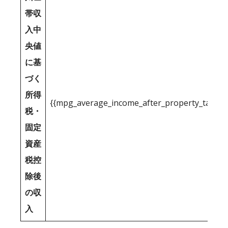
帯収
入中
央値
に基
づく
所得
{{mpg_average_income_after_property_tax_1
税・
固定
資産
税控
除後
の収
入