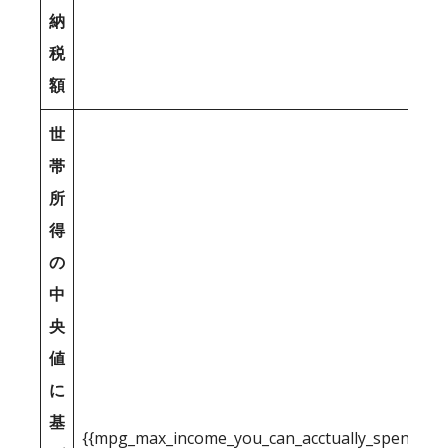
納
税
額
世
帯
所
得
の
中
央
値
に
基
{{mpg_max_income_you_can_acctually_spend_inc