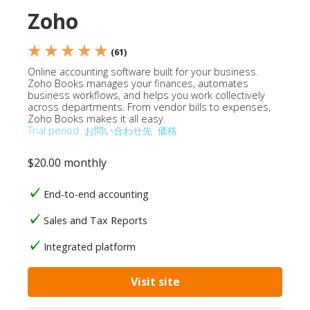
Zoho
★ ★ ★ ★ ★
(61)
Online accounting software built for your business.
Zoho Books manages your finances, automates
business workflows, and helps you work collectively
across departments. From vendor bills to expenses,
Zoho Books makes it all easy.
Trial period
お問い合わせ先
価格
$20.00 monthly
End-to-end accounting
Sales and Tax Reports
Integrated platform
Visit site