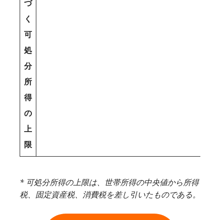
づ
く
可
処
分
所
得
の
上
限
* 可処分所得の上限は、世帯所得の中央値から所得
税、固定資産税、消費税を差し引いたものである。