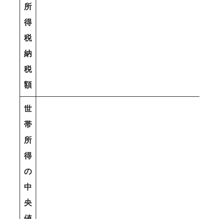
所
得
税
納
税
額
世
帯
所
得
の
中
央
値