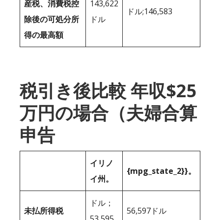
産税、消費税控
143,622
ドル;146,583
除後の可処分所
ドル
得の最高額
税引き後比較 年収$25
万円の場合（夫婦合算
申告
イリノ
{mpg_state_2}}。
イ州。
ドル；
未払所得税
56,597ドル
53,595