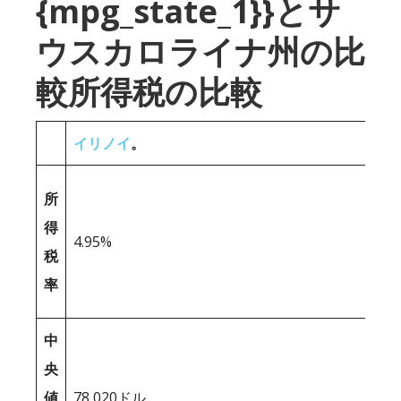
{mpg_state_1}}とサ
ウスカロライナ州の比
較所得税の比較
イリノイ
。
所
得
4.95%
税
率
中
央
値
78,020ドル