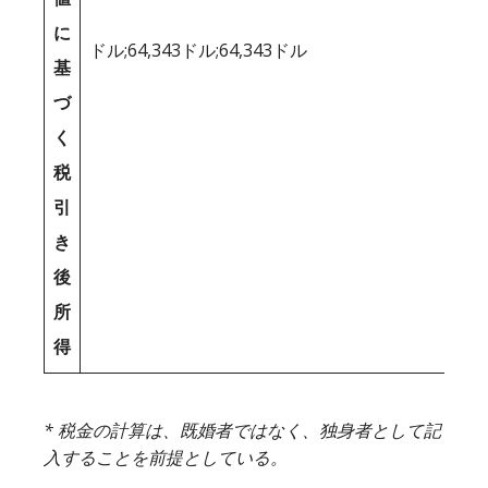
に
ドル;64,343ドル;64,343ドル
基
づ
く
税
引
き
後
所
得
* 税金の計算は、既婚者ではなく、独身者として記
入することを前提としている。