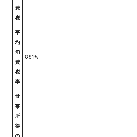
費
税
平
均
消
8.81%
費
税
率
世
帯
所
得
の