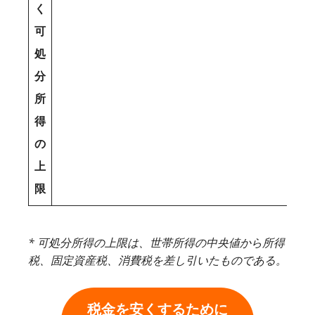
く
可
処
分
所
得
の
上
限
* 可処分所得の上限は、世帯所得の中央値から所得
税、固定資産税、消費税を差し引いたものである。
税金を安くするために