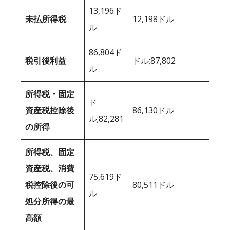
13,196ド
未払所得税
12,198ドル
ル
86,804ド
税引後利益
ドル;87,802
ル
所得税・固定
ド
資産税控除後
86,130ドル
ル;82,281
の所得
所得税、固定
資産税、消費
75,619ド
税控除後の可
80,511ドル
ル
処分所得の最
高額