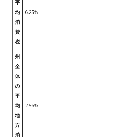
平
均
6.25%
消
費
税
州
全
体
の
平
均
2.56%
地
方
消