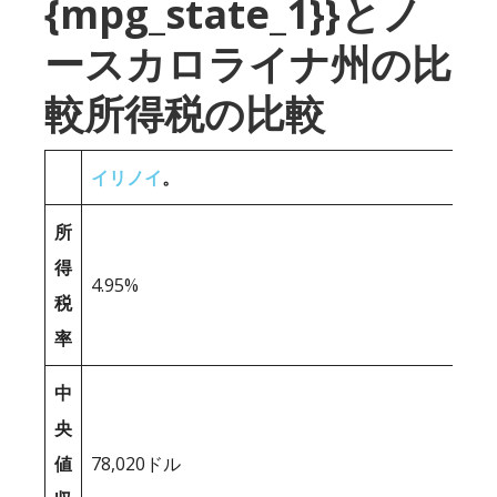
{mpg_state_1}}とノ
ースカロライナ州の比
較所得税の比較
イリノイ
。
所
得
4.95%
税
率
中
央
値
78,020ドル