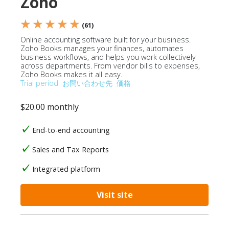
Zoho
★ ★ ★ ★ ★
(61)
Online accounting software built for your business.
Zoho Books manages your finances, automates
business workflows, and helps you work collectively
across departments. From vendor bills to expenses,
Zoho Books makes it all easy.
Trial period
お問い合わせ先
価格
$20.00 monthly
End-to-end accounting
Sales and Tax Reports
Integrated platform
Visit site