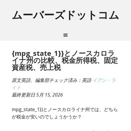
ムーバーズドットコム
{mpg_state_1}}とノースカロラ
イナ州の比較、税金所得税、固定
資産税、売上税
原文英語、編集部チェック済み：英語
イアン・ラ
イト
最終更新日
5月 15, 2026
mpg_state_1}}とノースカロライナ州では、どちら
が税金が安いのでしょうかうか？