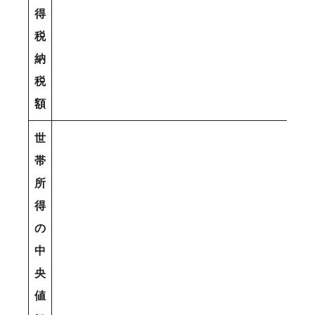
得
税
納
税
額
世
帯
所
得
の
中
央
値