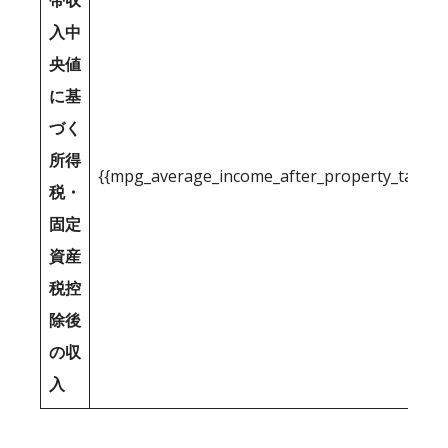
帯収
入中
央値
に基
づく
所得
{{mpg_average_income_after_property_tax_1
税・
固定
資産
税控
除後
の収
入