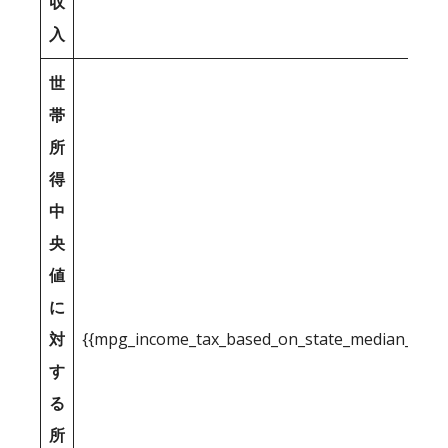
収
入
世
帯
所
得
中
央
値
に
対
{{mpg_income_tax_based_on_state_median_inco
す
る
所