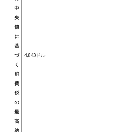
中
央
値
に
基
づ
4,843ドル
く
消
費
税
の
最
高
納