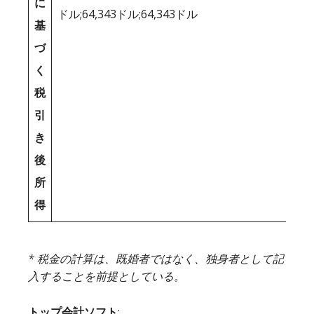
に
ドル;64,343ドル;64,343ドル
基
づ
く
税
引
き
後
所
得
* 税金の計算は、既婚者ではなく、独身者として記
入することを前提としている。
トップ会計ソフト
: