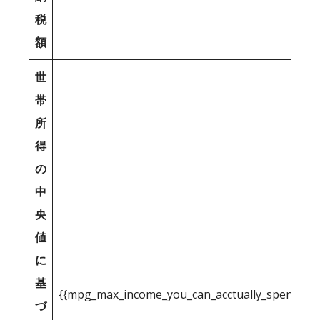
税
額
世
帯
所
得
の
中
央
値
に
基
{{mpg_max_income_you_can_acctually_spend_inc
づ