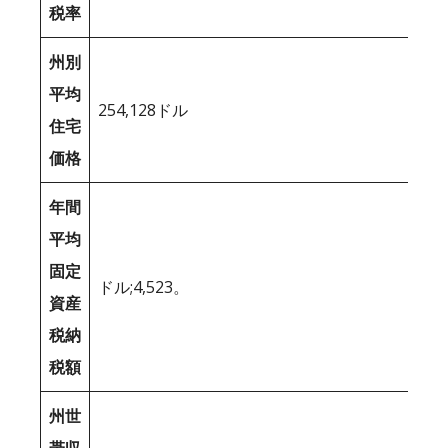
税率
州別
平均
254,128ドル
住宅
価格
年間
平均
固定
ドル;4,523。
資産
税納
税額
州世