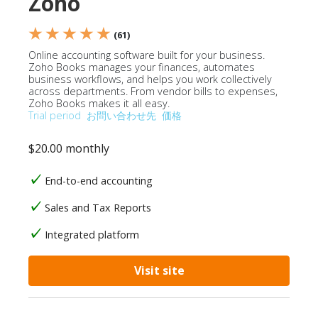
Zoho
★ ★ ★ ★ ★
(61)
Online accounting software built for your business.
Zoho Books manages your finances, automates
business workflows, and helps you work collectively
across departments. From vendor bills to expenses,
Zoho Books makes it all easy.
Trial period
お問い合わせ先
価格
$20.00 monthly
End-to-end accounting
Sales and Tax Reports
Integrated platform
Visit site