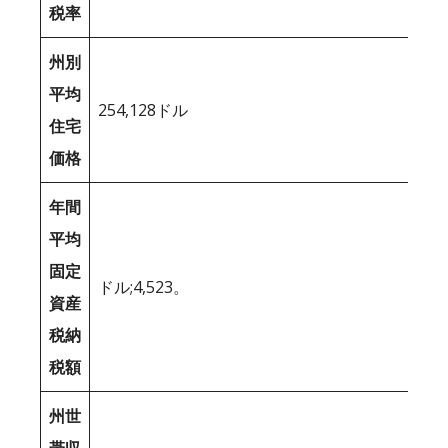
税率
州別
平均
254,128ドル
住宅
価格
年間
平均
固定
ドル;4,523。
資産
税納
税額
州世