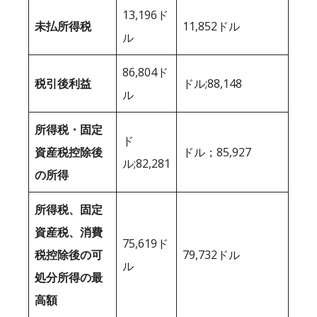
13,196ド
未払所得税
11,852ドル
ル
86,804ド
税引後利益
ドル;88,148
ル
所得税・固定
ド
資産税控除後
ドル；85,927
ル;82,281
の所得
所得税、固定
資産税、消費
75,619ド
税控除後の可
79,732ドル
ル
処分所得の最
高額