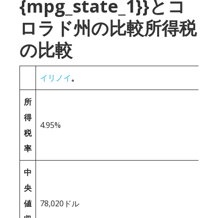
{mpg_state_1}}とコ
ロラド州の比較所得税
の比較
イリノイ
。
所
得
4.95%
税
率
中
央
値
78,020ドル