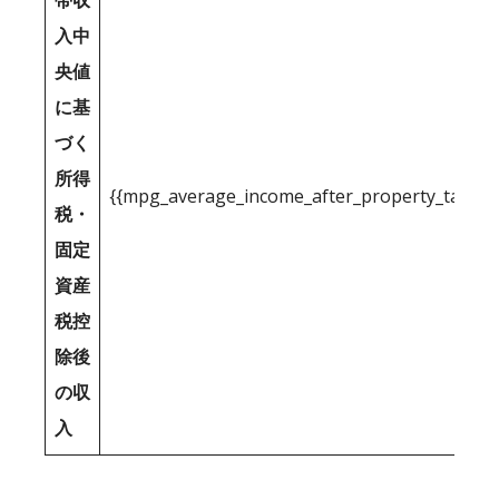
帯収
入中
央値
に基
づく
所得
{{mpg_average_income_after_property_tax_1
税・
固定
資産
税控
除後
の収
入