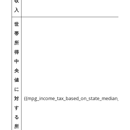
収
入
世
帯
所
得
中
央
値
に
対
{{mpg_income_tax_based_on_state_median_inco
す
る
所