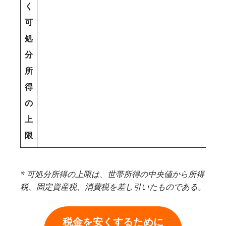
く
可
処
分
所
得
の
上
限
* 可処分所得の上限は、世帯所得の中央値から所得
税、固定資産税、消費税を差し引いたものである。
税金を安くするために