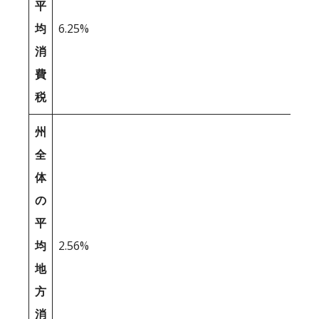
平
均
6.25%
消
費
税
州
全
体
の
平
均
2.56%
地
方
消