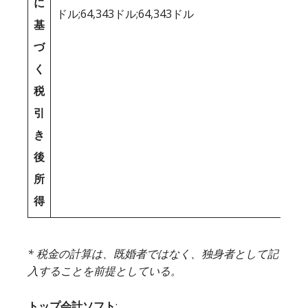
に
ドル;64,343ドル;64,343ドル
基
づ
く
税
引
き
後
所
得
* 税金の計算は、既婚者ではなく、独身者として記
入することを前提としている。
トップ会計ソフト
: