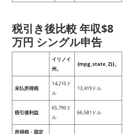
税引き後比較 年収$8
万円 シングル申告
イリノイ
{mpg_state_2}}。
州。
14,210ド
未払所得税
13,419ドル
ル
65,790ド
税引後利益
66,581ドル
ル
所得税・固定