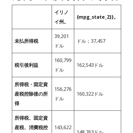
イリノ
{mpg_state_2}}。
イ州。
39,201
未払所得税
ドル；37,457
ドル
160,799
税引後利益
162,543ドル
ドル
所得税・固定資
156,276
産税控除後の所
160,322ドル
ドル
得
所得税、固定資
産税、消費税控
143,622
148,763ドル