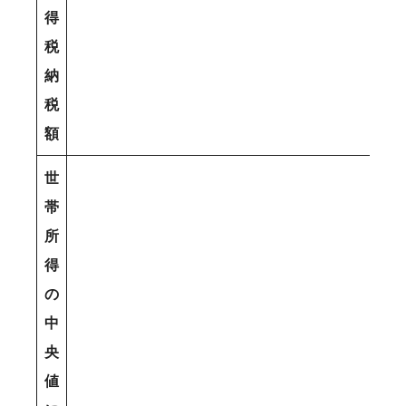
得
税
納
税
額
世
帯
所
得
の
中
央
値