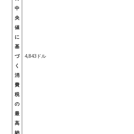
中
央
値
に
基
づ
4,843ドル
く
消
費
税
の
最
高
納