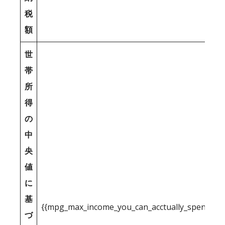
税
額
世
帯
所
得
の
中
央
値
に
基
{{mpg_max_income_you_can_acctually_spend_inc
づ