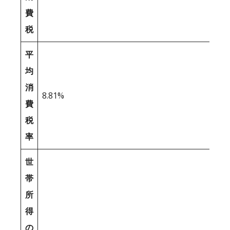
費
税
平
均
消
8.81%
費
税
率
世
帯
所
得
の