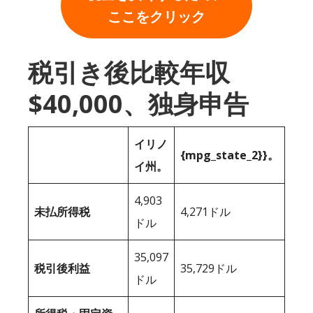
ここをクリック
税引き後比較年収
$40,000、独身申告
イリノ
{mpg_state_2}}。
イ州。
4,903
未払所得税
4,271ドル
ドル
35,097
税引後利益
35,729ドル
ドル