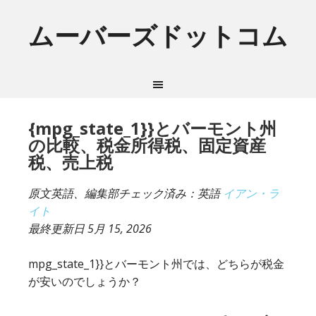
ムーバーズドットコム
{mpg_state_1}}とバーモント州
の比較、税金所得税、固定資産
税、売上税
原文英語、編集部チェック済み：英語
イアン・ラ
イト
最終更新日
5月 15, 2026
mpg_state_1}}とバーモント州では、どちらが税金
が安いのでしょうか？