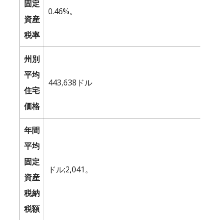
固定
0.46%。
資産
税率
州別
平均
443,638ドル
住宅
価格
年間
平均
固定
ドル;2,041。
資産
税納
税額