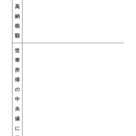
高
納
税
額
世
帯
所
得
の
中
央
値
に