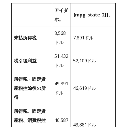
アイダ
{mpg_state_2}}。
ホ。
8,568
未払所得税
7,891ドル
ドル
51,432
税引後利益
52,109ドル
ドル
所得税・固定資
49,391
産税控除後の所
46,619ドル
ドル
得
所得税、固定資
産税、消費税控
46,587
43,881ドル