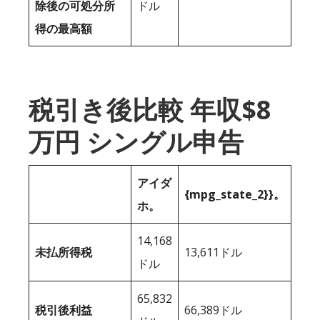
除後の可処分所
ドル
得の最高額
税引き後比較 年収$8
万円 シングル申告
アイダ
{mpg_state_2}}。
ホ。
14,168
未払所得税
13,611ドル
ドル
65,832
税引後利益
66,389ドル