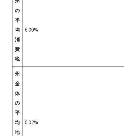
州
の
平
均
6.00%
消
費
税
州
全
体
の
平
均
0.02%
地