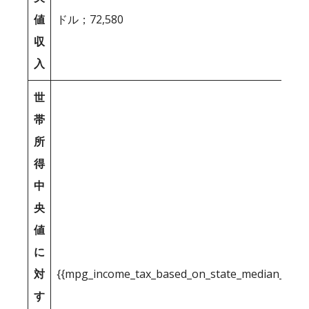
値
ドル；72,580
収
入
世
帯
所
得
中
央
値
に
対
{{mpg_income_tax_based_on_state_median_inco
す