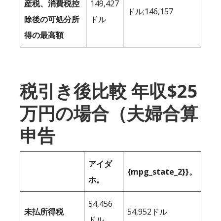
産税、消費税控
149,427
ドル;146,157
除後の可処分所
ドル
得の最高額
税引き後比較 年収$25
万円の場合（夫婦合算
申告
アイダ
{mpg_state_2}}。
ホ。
54,456
未払所得税
54,952ドル
ドル