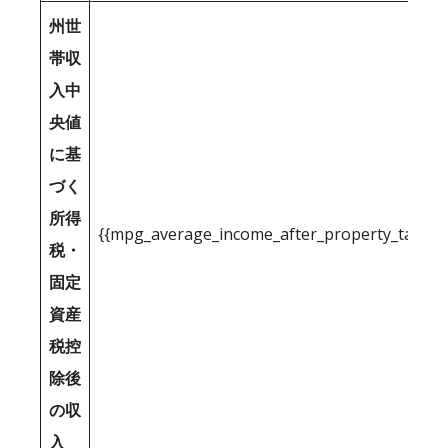
州世
帯収
入中
央値
に基
づく
所得
{{mpg_average_income_after_property_tax_1
税・
固定
資産
税控
除後
の収
入