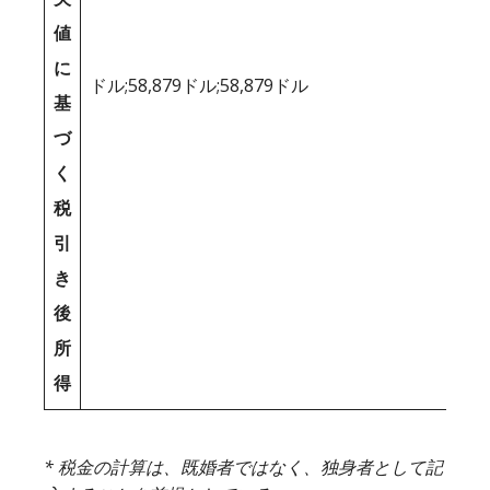
値
に
ドル;58,879ドル;58,879ドル
基
づ
く
税
引
き
後
所
得
* 税金の計算は、既婚者ではなく、独身者として記