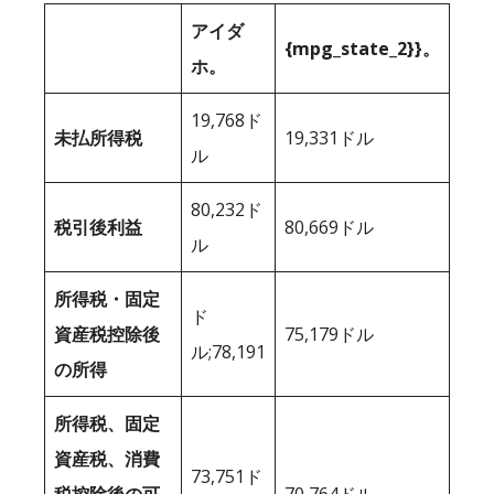
アイダ
{mpg_state_2}}。
ホ。
19,768ド
未払所得税
19,331ドル
ル
80,232ド
税引後利益
80,669ドル
ル
所得税・固定
ド
資産税控除後
75,179ドル
ル;78,191
の所得
所得税、固定
資産税、消費
73,751ド