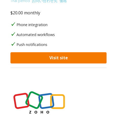
Trial period
お問い合わせ先
価格
$20.00 monthly
Phone integration
Automated workflows
Push notifications
Visit site