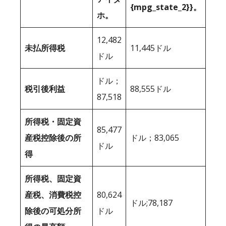
{mpg_state_2}}。
ホ。
12,482
未払所得税
11,445ドル
ドル
ドル；
税引後利益
88,555ドル
87,518
所得税・固定資
85,477
産税控除後の所
ドル；83,065
ドル
得
所得税、固定資
産税、消費税控
80,624
ドル;78,187
除後の可処分所
ドル