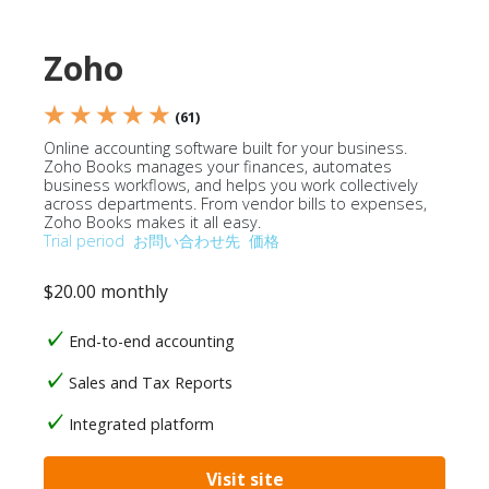
Zoho
★ ★ ★ ★ ★
(61)
Online accounting software built for your business.
Zoho Books manages your finances, automates
business workflows, and helps you work collectively
across departments. From vendor bills to expenses,
Zoho Books makes it all easy.
Trial period
お問い合わせ先
価格
$20.00 monthly
End-to-end accounting
Sales and Tax Reports
Integrated platform
Visit site