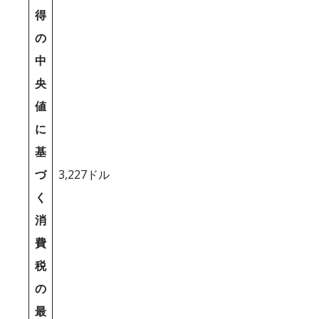
得
の
中
央
値
に
基
づ
3,227ドル
く
消
費
税
の
最