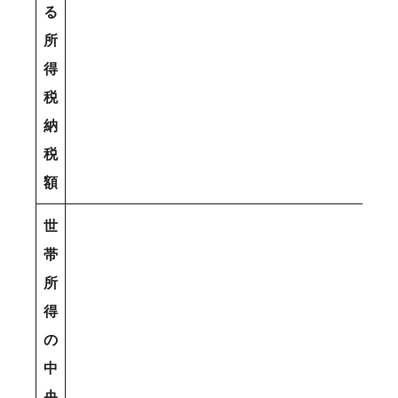
る
所
得
税
納
税
額
世
帯
所
得
の
中
央