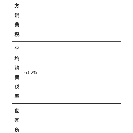
方
消
費
税
平
均
消
6.02%
費
税
率
世
帯
所