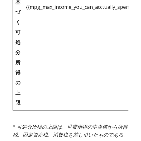
基
{{mpg_max_income_you_can_acctually_spend_inc
づ
く
可
処
分
所
得
の
上
限
* 可処分所得の上限は、世帯所得の中央値から所得
税、固定資産税、消費税を差し引いたものである。