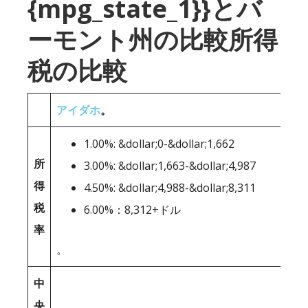
{mpg_state_1}}とバ
ーモント州の比較所得
税の比較
アイダホ
。
1.00%: &dollar;0-&dollar;1,662
所
3.00%: &dollar;1,663-&dollar;4,987
得
4.50%: &dollar;4,988-&dollar;8,311
税
6.00%：8,312+ドル
率
。
中
央