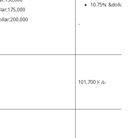
10.75%: &dollar;,100
lar;175,000
ollar;200,000
。
101,700ドル