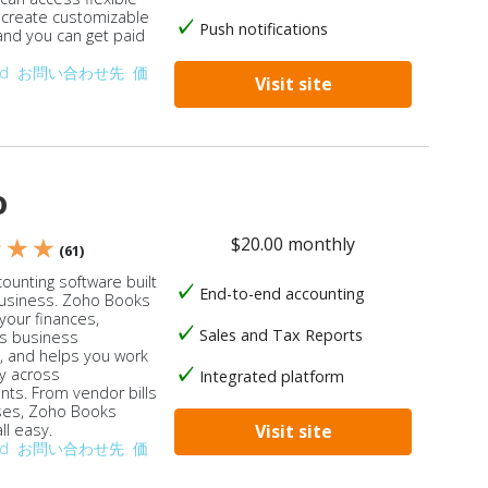
, create customizable
Push notifications
 and you can get paid
od
お問い合わせ先
価
Visit site
o
$20.00 monthly
★ ★ ★
(61)
ounting software built
End-to-end accounting
business. Zoho Books
our finances,
Sales and Tax Reports
s business
, and helps you work
ly across
Integrated platform
ts. From vendor bills
ses, Zoho Books
ll easy.
Visit site
od
お問い合わせ先
価