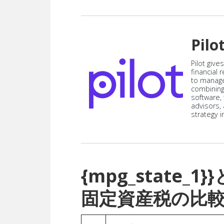
Pilo
Pilot give
financial
to manag
combining
software,
advisors,
strategy i
{mpg_state_
固定資産税の比