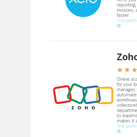
reporting
invoices,
faster.
Trial peri
格
Zoh
★ ★ 
Online acc
for your 
manages y
automate
workflows
collective
departmen
to expen
makes it a
Trial peri
格