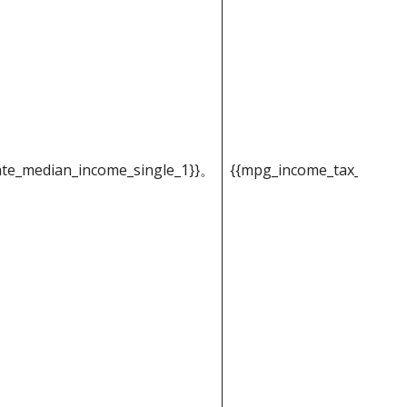
ate_median_income_single_1}}。
{{mpg_income_tax_based_