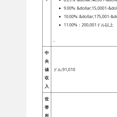
9.00%: &dollar;15,0001-&dol
10.00%: &dollar;175,001-&d
11.00%：200,001ドル以上
。
中
央
値
ドル;91,010
収
入
世
帯
所