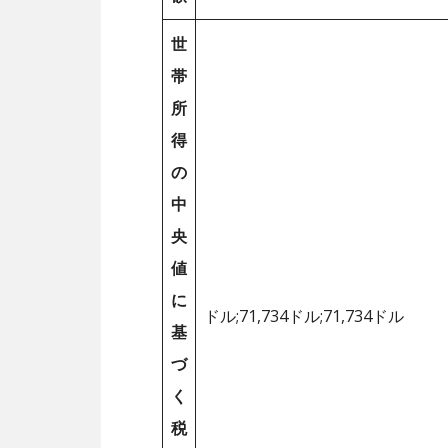
世
帯
所
得
の
中
央
値
に
ドル;71,734ドル;71,734ドル
基
づ
く
税