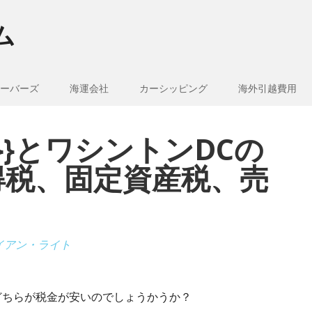
ム
ーバーズ
海運会社
カーシッピング
海外引越費用
e_1}}とワシントンDCの
得税、固定資産税、売
イアン・ライト
では、どちらが税金が安いのでしょうかうか？