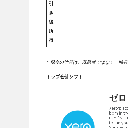
引
き
後
所
得
* 税金の計算は、既婚者ではなく、独
トップ会計ソフト
:
ゼロ
Xero's ac
born in th
use featu
to run yo
Xero, you