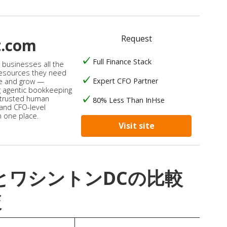
Request
t.com
Full Finance Stack
s businesses all the
 resources they need
Expert CFO Partner
e and grow —
 agentic bookkeeping
 trusted human
80% Less Than InHse
 and CFO-level
n one place.
Visit site
1}}とワシントンDCの比較
較