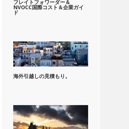
フレイトフォワーダー＆
NVOCC国際コスト＆企業ガイ
ド
on_state_median_single_2}}。
海外引越しの見積もり。