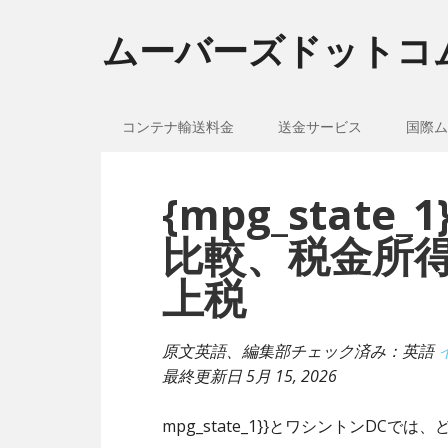
ムーバーズドットコ
コンテナ輸送料金
送金サービス
国際ム
{mpg_stat
比較、税金所
上税
原文英語、編集部チェック済み：英語
最終更新日
5月 15, 2026
mpg_state_1}}とワシントンDC