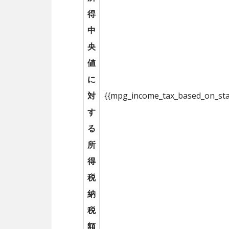
得
中
央
値
に
対
{{mpg_income_tax_based_on_st
す
る
所
得
税
納
税
額