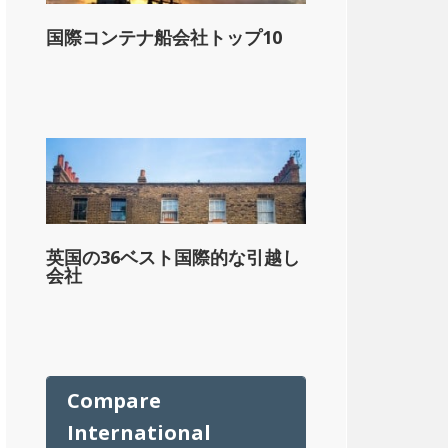
国際コンテナ船会社トップ10
英国の36ベスト国際的な引越し
会社
ル