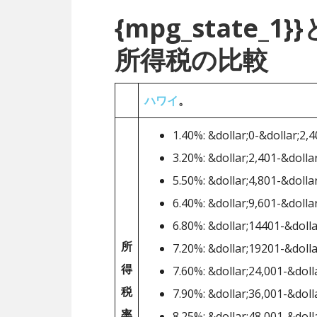
{mpg_state_
所得税の比較
ハワイ
。
1.40%: &dollar;0-&dollar;2,
3.20%: &dollar;2,401-&dolla
5.50%: &dollar;4,801-&dolla
6.40%: &dollar;9,601-&dolla
6.80%: &dollar;14401-&dolla
所
7.20%: &dollar;19201-&dolla
得
7.60%: &dollar;24,001-&doll
税
7.90%: &dollar;36,001-&doll
率
8.25%: &dollar;48,001-&doll