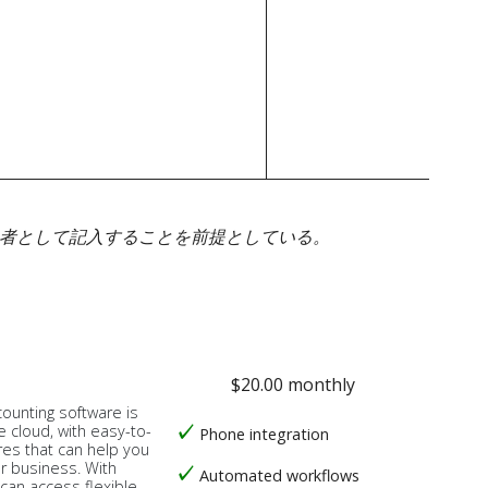
身者として記入することを前提としている。
$20.00 monthly
counting software is
e cloud, with easy-to-
Phone integration
res that can help you
ur business. With
Automated workflows
 can access flexible