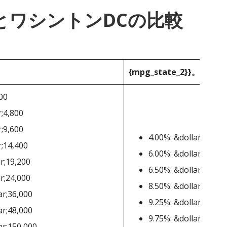
1}}とワシントンDCの比較
{mpg_state_2}}。
400
r;4,800
r;9,600
4.00%: &dollar;0-&dol
r;14,400
6.00%: &dollar;10,00
r;19,200
6.50%: &dollar;40,00
r;24,000
8.50%: &dollar;60,00
ar;36,000
9.25%: &dollar;250,0
ar;48,000
9.75%: &dollar;500,0
ar;150,000