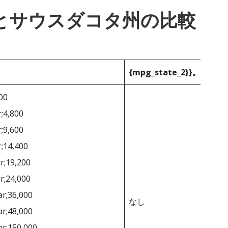
_1}}とサウスダコタ州の比較
{mpg_state_2}}。
400
r;4,800
r;9,600
r;14,400
r;19,200
r;24,000
ar;36,000
なし
ar;48,000
ar;150,000