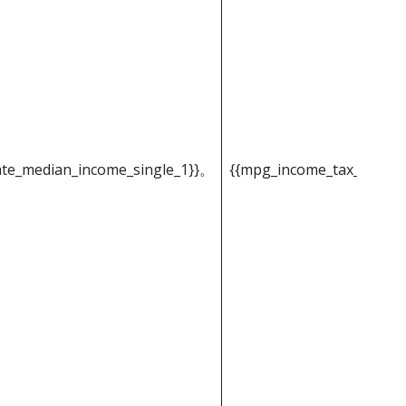
ate_median_income_single_1}}。
{{mpg_income_tax_based_