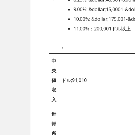
9.00%: &dollar;15,0001-&dol
10.00%: &dollar;175,001-&d
11.00%：200,001ドル以上
。
中
央
値
ドル;91,010
収
入
世
帯
所