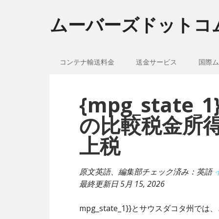
ムーバーズドットコ
コンテナ輸送料金
送金サービス
国際ム
{mpg_stat
の比較税金所
上税
原文英語、編集部チェック済み：英語
最終更新日
5月 15, 2026
mpg_state_1}}とサウスダコタ州