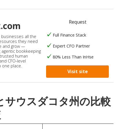
Request
t.com
Full Finance Stack
s businesses all the
 resources they need
Expert CFO Partner
e and grow —
 agentic bookkeeping
 trusted human
80% Less Than InHse
 and CFO-level
n one place.
Visit site
_1}}とサウスダコタ州の比較
較