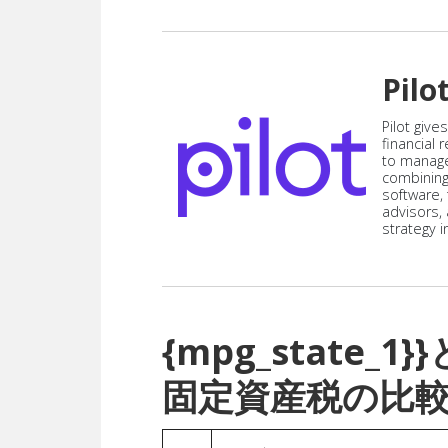
Pilo
Pilot give
financial
to manag
combining
software,
advisors,
strategy i
{mpg_state
固定資産税の比