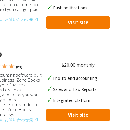
, create customizable
Push notifications
 and you can get paid
od
お問い合わせ先
価
Visit site
o
$20.00 monthly
★ ★ ★
(61)
ounting software built
End-to-end accounting
business. Zoho Books
our finances,
Sales and Tax Reports
s business
, and helps you work
ly across
Integrated platform
ts. From vendor bills
ses, Zoho Books
ll easy.
Visit site
od
お問い合わせ先
価