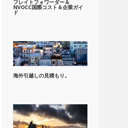
フレイトフォワーダー＆
NVOCC国際コスト＆企業ガイ
ド
on_state_median_single_2}}。
海外引越しの見積もり。