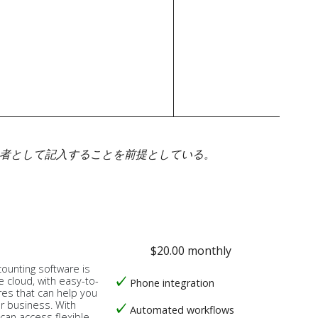
身者として記入することを前提としている。
$20.00 monthly
counting software is
e cloud, with easy-to-
Phone integration
res that can help you
ur business. With
Automated workflows
 can access flexible