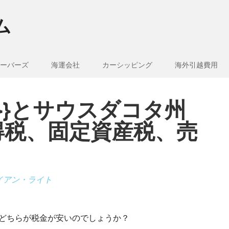
ム
ーバーズ
海運会社
カーシッピング
海外引越費用
e_1}}とサウスダコタ州
得税、固定資産税、売
イアン・ライト
では、どちらが税金が安いのでしょうか？