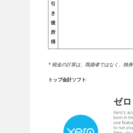
引
き
後
所
得
* 税金の計算は、既婚者ではなく、独
トップ会計ソフト
:
ゼロ
Xero's ac
born in th
use featu
to run yo
Xero, you