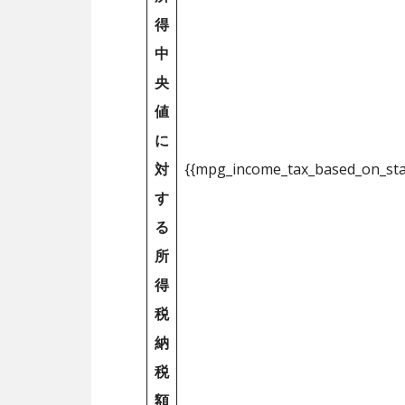
得
中
央
値
に
対
{{mpg_income_tax_based_on_st
す
る
所
得
税
納
税
額