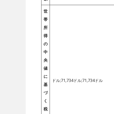
世
帯
所
得
の
中
央
値
に
ドル;71,734ドル;71,734ドル
基
づ
く
税