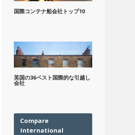
国際コンテナ船会社トップ10
英国の36ベスト国際的な引越し
会社
ル