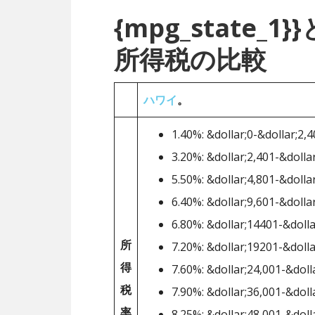
{mpg_state
所得税の比較
ハワイ
。
1.40%: &dollar;0-&dollar;2,
3.20%: &dollar;2,401-&dolla
5.50%: &dollar;4,801-&dolla
6.40%: &dollar;9,601-&dolla
6.80%: &dollar;14401-&dolla
所
7.20%: &dollar;19201-&dolla
得
7.60%: &dollar;24,001-&doll
税
7.90%: &dollar;36,001-&doll
率
8.25%: &dollar;48,001-&doll