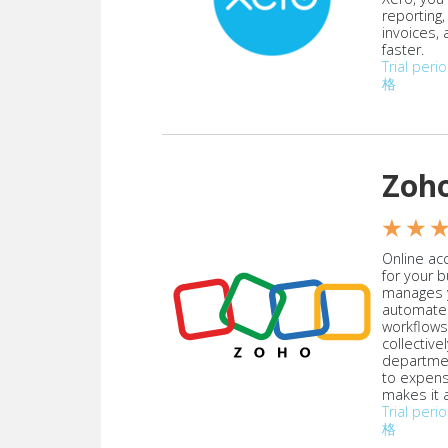
reporting
invoices,
faster.
Trial peri
格
Zoh
★ ★ 
Online acc
for your 
manages y
automate
workflows
collective
departmen
to expen
makes it a
Trial peri
格