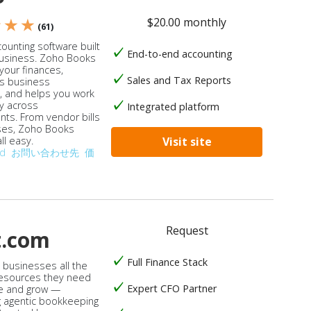
$20.00 monthly
★ ★ ★
(61)
ounting software built
End-to-end accounting
business. Zoho Books
our finances,
Sales and Tax Reports
s business
, and helps you work
ly across
Integrated platform
ts. From vendor bills
ses, Zoho Books
ll easy.
Visit site
od
お問い合わせ先
価
Request
t.com
Full Finance Stack
s businesses all the
 resources they need
Expert CFO Partner
e and grow —
 agentic bookkeeping