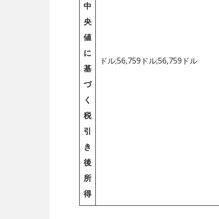
中
央
値
に
ドル;56,759ドル;56,759ドル
基
づ
く
税
引
き
後
所
得