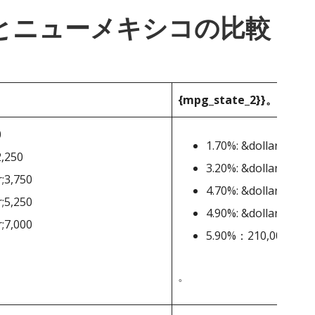
_1}}とニューメキシコの比較
{mpg_state_2}}。
0
1.70%: &dollar;0-&dol
2,250
3.20%: &dollar;5,501
r;3,750
4.70%: &dollar;11,00
r;5,250
4.90%: &dollar;16,00
r;7,000
5.90%：210,001ド
。