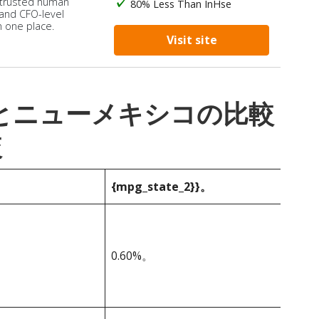
 trusted human
80% Less Than InHse
 and CFO-level
n one place.
Visit site
_1}}とニューメキシコの比較
較
{mpg_state_2}}。
0.60%。