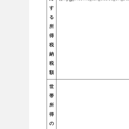
す
る
所
得
税
納
税
額
世
帯
所
得
の