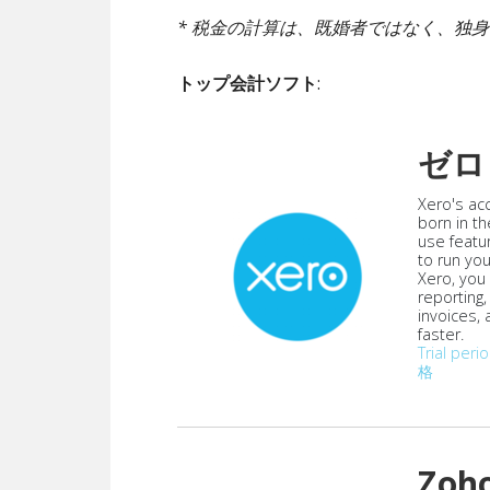
* 税金の計算は、既婚者ではなく、独
トップ会計ソフト
:
ゼロ
Xero's ac
born in th
use featu
to run yo
Xero, you
reporting
invoices,
faster.
Trial peri
格
Zoh