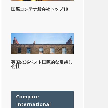
国際コンテナ船会社トップ10
ル
英国の36ベスト国際的な引越し
会社