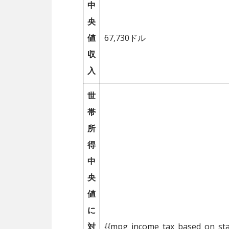
中
央
値
67,730ドル
収
入
世
帯
所
得
中
央
値
に
対
{{mpg_income_tax_based_on_st