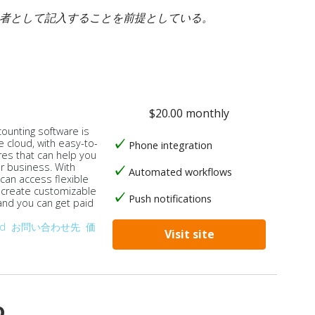
身者として記入することを前提としている。
$20.00 monthly
counting software is
e cloud, with easy-to-
Phone integration
res that can help you
ur business. With
Automated workflows
 can access flexible
, create customizable
Push notifications
 and you can get paid
od
お問い合わせ先
価
Visit site
o