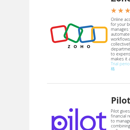
★ ★ 
Online acc
for your 
manages y
automate
workflows
collective
departmen
to expen
makes it a
Trial peri
格
Pilo
Pilot give
financial
to manag
combining