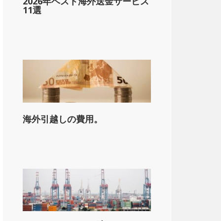
2026年ベスト海外送金サービス
11選
海外引越しの費用。
on_state_median_single_2}}。