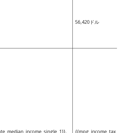
56,420ドル
ate_median_income_single_1}}。
{{mpg_income_tax_based_