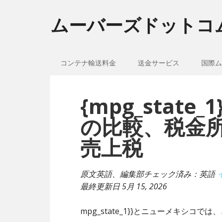
ムーバーズドットコ
コンテナ輸送料金
送金サービス
国際ム
{mpg_stat
の比較、税金
売上税
原文英語、編集部チェック済み：英語
最終更新日
5月 15, 2026
mpg_state_1}}とニューメキシコ