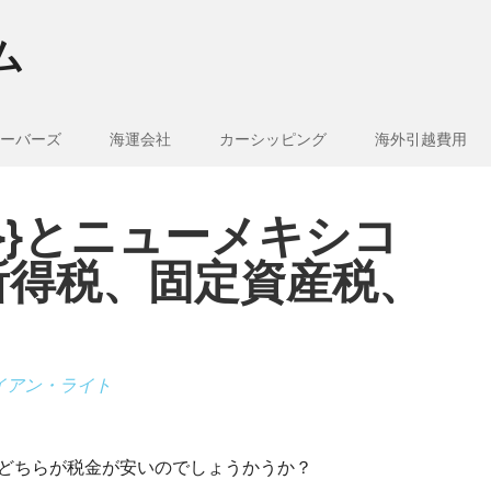
ム
ーバーズ
海運会社
カーシッピング
海外引越費用
e_1}}とニューメキシコ
所得税、固定資産税、
イアン・ライト
では、どちらが税金が安いのでしょうかうか？