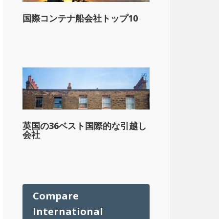
国際コンテナ船会社トップ10
ル
英国の36ベスト国際的な引越し
会社