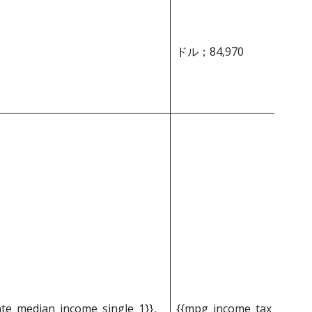
ドル；84,970
ate_median_income_single_1}}。
{{mpg_income_tax_based_