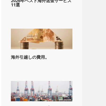
2026年ベスト海外送金サービス
11選
海外引越しの費用。
on_state_median_single_2}}。