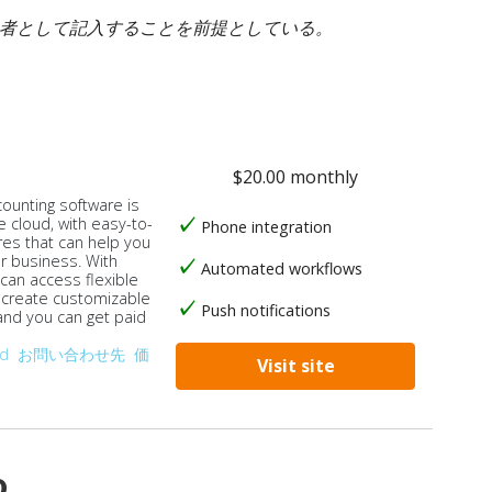
身者として記入することを前提としている。
$20.00 monthly
counting software is
e cloud, with easy-to-
Phone integration
res that can help you
ur business. With
Automated workflows
 can access flexible
, create customizable
Push notifications
 and you can get paid
od
お問い合わせ先
価
Visit site
o