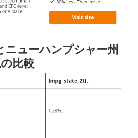
 trusted human
80% Less Than InHse
 and CFO-level
n one place.
Visit site
_1}}とニューハンプシャー州
税の比較
{mpg_state_2}}。
1.28%。