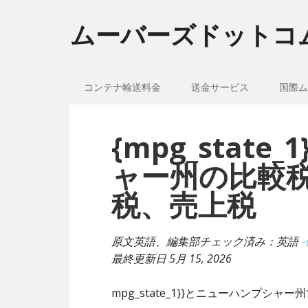
ムーバーズドットコ
コンテナ輸送料金
送金サービス
国際ム
{mpg_stat
ャー州の比較
税、売上税
原文英語、編集部チェック済み：英語
最終更新日
5月 15, 2026
mpg_state_1}}とニューハンプ