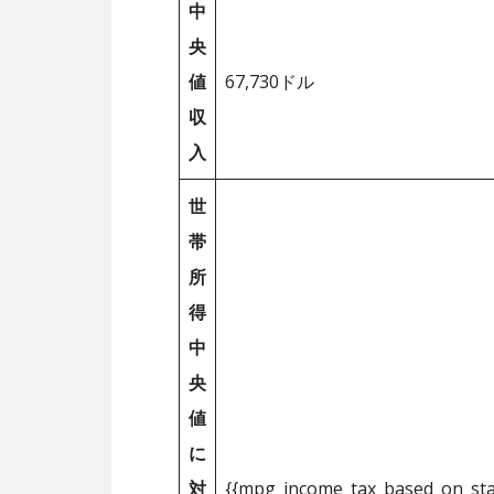
中
央
値
67,730ドル
収
入
世
帯
所
得
中
央
値
に
対
{{mpg_income_tax_based_on_st