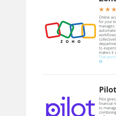
★ ★ 
Online acc
for your 
manages y
automate
workflows
collective
departmen
to expen
makes it a
Trial peri
格
Pilo
Pilot give
financial
to manag
combining