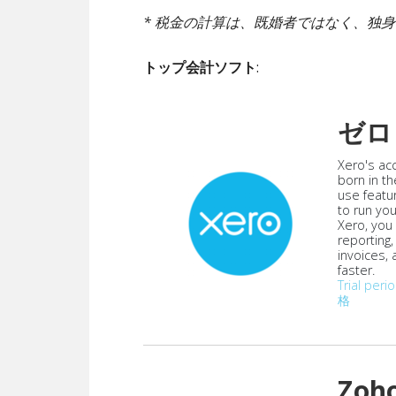
* 税金の計算は、既婚者ではなく、独
トップ会計ソフト
:
ゼロ
Xero's ac
born in th
use featu
to run yo
Xero, you
reporting
invoices,
faster.
Trial peri
格
Zoh