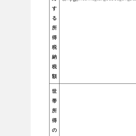
す
る
所
得
税
納
税
額
世
帯
所
得
の