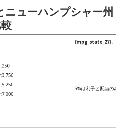
_1}}とニューハンプシャー州
比較
{mpg_state_2}}。
0
2,250
r;3,750
r;5,250
5%は利子と配当のみ。
r;7,000