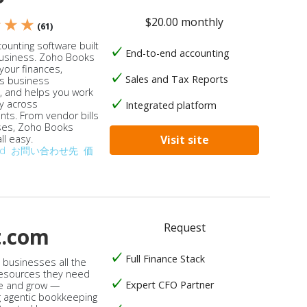
$20.00 monthly
★ ★ ★
(61)
ounting software built
End-to-end accounting
business. Zoho Books
our finances,
Sales and Tax Reports
s business
, and helps you work
ly across
Integrated platform
ts. From vendor bills
ses, Zoho Books
ll easy.
Visit site
od
お問い合わせ先
価
Request
t.com
Full Finance Stack
s businesses all the
 resources they need
Expert CFO Partner
e and grow —
 agentic bookkeeping