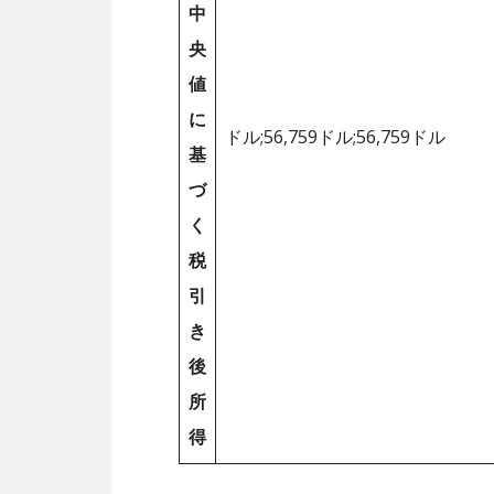
中
央
値
に
ドル;56,759ドル;56,759ドル
基
づ
く
税
引
き
後
所
得